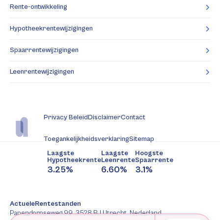
Rente-ontwikkeling
Hypotheekrentewijzigingen
Spaarrentewijzigingen
Leenrentewijzigingen
Privacy Beleid
Disclaimer
Contact
Toegankelijkheidsverklaring
Sitemap
Laagste
Laagste
Hoogste
Hypotheekrente
Leenrente
Spaarrente
3.25%
6.60%
3.1%
ActueleRentestanden
Papendorpseweg 99, 3528 BJ Utrecht, Nederland