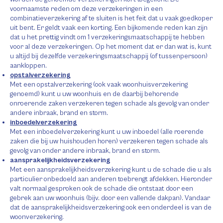
voornaamste reden om deze verzekeringen in een
combinatieverzekering af te sluiten is het feit dat u vaak goedkoper
uit bent. Er geldt vaak een korting. Een bijkomende reden kan zijn
dat u het prettig vindt om 1 verzekeringsmaatschappij te hebben
voor al deze verzekeringen. Op het moment dat er dan wat is, kunt
u altijd bij dezelfde verzekeringsmaatschappij (of tussenpersoon)
aankloppen.
opstalverzekering
Met een opstalverzekering (ook vaak woonhuisverzekering
genoemd) kunt u uw woonhuis en de daarbij behorende
onroerende zaken verzekeren tegen schade als gevolg van onder
andere inbraak, brand en storm.
inboedelverzekering
Met een inboedelverzekering kunt u uw inboedel (alle roerende
zaken die bij uw huishouden horen) verzekeren tegen schade als
gevolg van onder andere inbraak, brand en storm.
aansprakelijkheidsverzekering
Met een aansprakelijkheidsverzekering kunt u de schade die u als
particulier onbedoeld aan anderen toebrengt afdekken. Hieronder
valt normaal gesproken ook de schade die ontstaat door een
gebrek aan uw woonhuis (bijv. door een vallende dakpan). Vandaar
dat de aansprakelijkheidsverzekering ook een onderdeel is van de
woonverzekering.