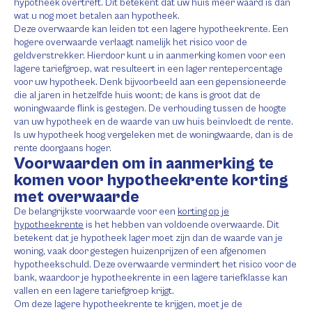
hypotheek overtreft. Dit betekent dat uw huis meer waard is dan
wat u nog moet betalen aan hypotheek.
Deze overwaarde kan leiden tot een lagere hypotheekrente. Een
hogere overwaarde verlaagt namelijk het risico voor de
geldverstrekker. Hierdoor kunt u in aanmerking komen voor een
lagere tariefgroep, wat resulteert in een lager rentepercentage
voor uw hypotheek. Denk bijvoorbeeld aan een gepensioneerde
die al jaren in hetzelfde huis woont; de kans is groot dat de
woningwaarde flink is gestegen. De verhouding tussen de hoogte
van uw hypotheek en de waarde van uw huis beïnvloedt de rente.
Is uw hypotheek hoog vergeleken met de woningwaarde, dan is de
rente doorgaans hoger.
Voorwaarden om in aanmerking te
komen voor hypotheekrente korting
met overwaarde
De belangrijkste voorwaarde voor een
korting op je
hypotheekrente
is het hebben van voldoende overwaarde. Dit
betekent dat je hypotheek lager moet zijn dan de waarde van je
woning, vaak door gestegen huizenprijzen of een afgenomen
hypotheekschuld. Deze overwaarde vermindert het risico voor de
bank, waardoor je hypotheekrente in een lagere tariefklasse kan
vallen en een lagere tariefgroep krijgt.
Om deze lagere hypotheekrente te krijgen, moet je de