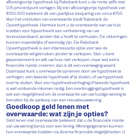
aflossingsvrije hypotheek bij Rabobank kunt u de rente zelfs met
0,15 procentpunt verlagen. Bij een aflossingsvrije hypotheek van
€100.000 betekent dit een jaarlijkse besparing van circa €150.
Voor het ontsluiten van overwaarde biedt Rabobank de
Opeethypotheek. Hiermee kunt u de overwaarde van uw huis
inzetten voor bijvoorbeeld een verbetering van uw
levensstandaard, zonder dat u hoeft te verhuizen. De uitkeringen
kunnen maandelijks of eenmalig zijn. De Rabobank
Opeethypotheek is een interessante optie voor wie de
overwaarde wil gebruiken zonder te verkopen. Stel, u bent
gepensioneerd en wilt uw huis niet verkopen, maar wel extra
financiële ruimte creëren; dan is dit een overweging waard.
Daarnaast kunt u overwaarde opnemen door uw hypotheek te
verhogen, een tweede hypotheek af te sluiten, of uw hypotheek
over te sluiten. Voor een hypotheekverhoging of tweede hypotheek
is wel voldoende inkomen nodig. Een overbruggingshypotheek is
ook een mogelijkheid om de overwaarde van uw huidige woning te
benutten bij de aankoop van een nieuwbouwwoning.
Goedkoop geld lenen met
overwaarde: wat zijn je opties?
Geld lenen met overwaarde betekent dat u de financiële ruimte
van uw woning benut voor een lening. Woningeigenaren kunnen
hun overwaarde inzetten via diverse financiële mogelijkheden. U