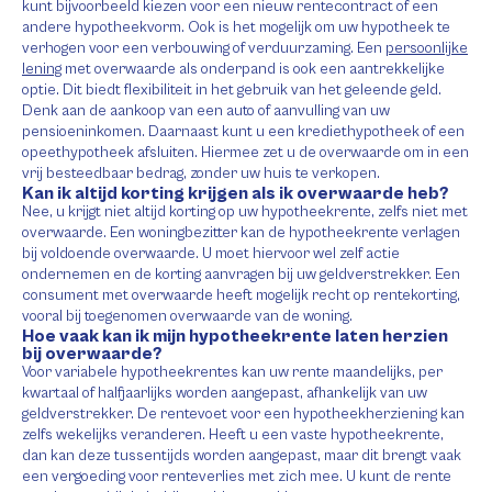
kunt bijvoorbeeld kiezen voor een nieuw rentecontract of een
andere hypotheekvorm. Ook is het mogelijk om uw hypotheek te
verhogen voor een verbouwing of verduurzaming. Een
persoonlijke
lening
met overwaarde als onderpand is ook een aantrekkelijke
optie. Dit biedt flexibiliteit in het gebruik van het geleende geld.
Denk aan de aankoop van een auto of aanvulling van uw
pensioeninkomen. Daarnaast kunt u een krediethypotheek of een
opeethypotheek afsluiten. Hiermee zet u de overwaarde om in een
vrij besteedbaar bedrag, zonder uw huis te verkopen.
Kan ik altijd korting krijgen als ik overwaarde heb?
Nee, u krijgt niet altijd korting op uw hypotheekrente, zelfs niet met
overwaarde. Een woningbezitter kan de hypotheekrente verlagen
bij voldoende overwaarde. U moet hiervoor wel zelf actie
ondernemen en de korting aanvragen bij uw geldverstrekker. Een
consument met overwaarde heeft mogelijk recht op rentekorting,
vooral bij toegenomen overwaarde van de woning.
Hoe vaak kan ik mijn hypotheekrente laten herzien
bij overwaarde?
Voor variabele hypotheekrentes kan uw rente maandelijks, per
kwartaal of halfjaarlijks worden aangepast, afhankelijk van uw
geldverstrekker. De rentevoet voor een hypotheekherziening kan
zelfs wekelijks veranderen. Heeft u een vaste hypotheekrente,
dan kan deze tussentijds worden aangepast, maar dit brengt vaak
een vergoeding voor renteverlies met zich mee. U kunt de rente