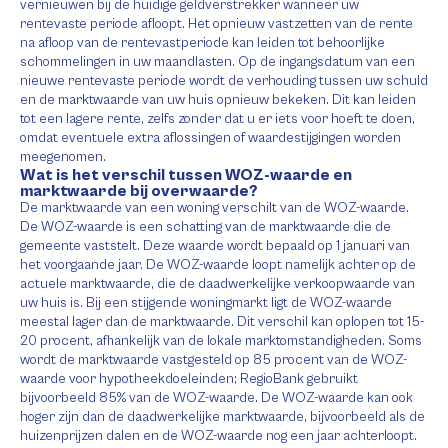
vernieuwen bij de huidige geldverstrekker wanneer uw
rentevaste periode afloopt. Het opnieuw vastzetten van de rente
na afloop van de rentevastperiode kan leiden tot behoorlijke
schommelingen in uw maandlasten. Op de ingangsdatum van een
nieuwe rentevaste periode wordt de verhouding tussen uw schuld
en de marktwaarde van uw huis opnieuw bekeken. Dit kan leiden
tot een lagere rente, zelfs zonder dat u er iets voor hoeft te doen,
omdat eventuele extra aflossingen of waardestijgingen worden
meegenomen.
Wat is het verschil tussen WOZ-waarde en
marktwaarde bij overwaarde?
De marktwaarde van een woning verschilt van de WOZ-waarde.
De WOZ-waarde is een schatting van de marktwaarde die de
gemeente vaststelt. Deze waarde wordt bepaald op 1 januari van
het voorgaande jaar. De WOZ-waarde loopt namelijk achter op de
actuele marktwaarde, die de daadwerkelijke verkoopwaarde van
uw huis is. Bij een stijgende woningmarkt ligt de WOZ-waarde
meestal lager dan de marktwaarde. Dit verschil kan oplopen tot 15-
20 procent, afhankelijk van de lokale marktomstandigheden. Soms
wordt de marktwaarde vastgesteld op 85 procent van de WOZ-
waarde voor hypotheekdoeleinden; RegioBank gebruikt
bijvoorbeeld 85% van de WOZ-waarde. De WOZ-waarde kan ook
hoger zijn dan de daadwerkelijke marktwaarde, bijvoorbeeld als de
huizenprijzen dalen en de WOZ-waarde nog een jaar achterloopt.