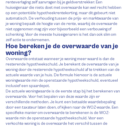
renteverlaging zelf aanvragen bij je geldverstrekker. Een
huiseigenaar die niets doet met overwaarde kan wel recht hebben
op een potentiële hypotheekrentekorting, maar dit gebeurt niet
automatisch. De verhouding tussen de prijs- en marktwaarde van
je woning bepaalt de hoogte van de rente, waarbij de overwaarde
niet opgenomen mag zijn voor bijvoorbeeld een verbouwing of
schenking. Voor de meeste huiseigenaren is het dan ook slim om
zelf actie te ondernemen.
Hoe bereken je de overwaarde van je
woning?
Overwaarde ontstaat wanneer je woning meer waard is dan de
resterende hypotheekschuld. Je berekent de overwaarde van je
woning door de resterende hypotheekschuld af te trekken van de
actuele waarde van je huis. De formule hiervoor is de actuele
woningwaarde min de openstaande hypotheekschuld, eventueel
inclusief een spaardepot.
De actuele woningwaarde is de eerste stap bij het berekenen van
overwaarde. Voor het bepalen van deze waarde zijn er
verschillende methoden. Je kunt een betaalde waardebepaling
door een taxateur laten doen, of kijken naar de WOZ-waarde. Een
specifieke manier om overwaarde te berekenen is de WOZ-
waarde min de openstaande hypotheekschuld. Voor een
verkochte woning is de overwaarde het verschil tussen de