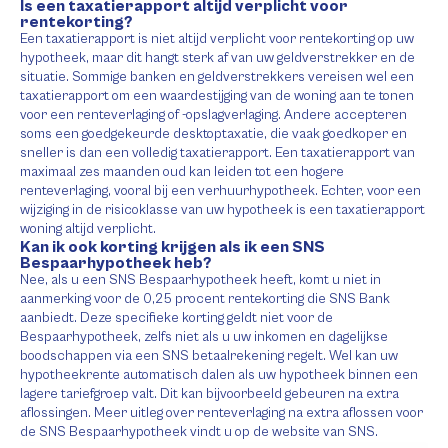
Is een taxatierapport altijd verplicht voor
rentekorting?
Een taxatierapport is niet altijd verplicht voor rentekorting op uw
hypotheek, maar dit hangt sterk af van uw geldverstrekker en de
situatie. Sommige banken en geldverstrekkers vereisen wel een
taxatierapport om een waardestijging van de woning aan te tonen
voor een renteverlaging of -opslagverlaging. Andere accepteren
soms een goedgekeurde desktoptaxatie, die vaak goedkoper en
sneller is dan een volledig taxatierapport. Een taxatierapport van
maximaal zes maanden oud kan leiden tot een hogere
renteverlaging, vooral bij een verhuurhypotheek. Echter, voor een
wijziging in de risicoklasse van uw hypotheek is een taxatierapport
woning altijd verplicht.
Kan ik ook korting krijgen als ik een SNS
Bespaarhypotheek heb?
Nee, als u een SNS Bespaarhypotheek heeft, komt u niet in
aanmerking voor de 0,25 procent rentekorting die SNS Bank
aanbiedt. Deze specifieke korting geldt niet voor de
Bespaarhypotheek, zelfs niet als u uw inkomen en dagelijkse
boodschappen via een SNS betaalrekening regelt. Wel kan uw
hypotheekrente automatisch dalen als uw hypotheek binnen een
lagere tariefgroep valt. Dit kan bijvoorbeeld gebeuren na extra
aflossingen. Meer uitleg over renteverlaging na extra aflossen voor
de SNS Bespaarhypotheek vindt u op de website van SNS.