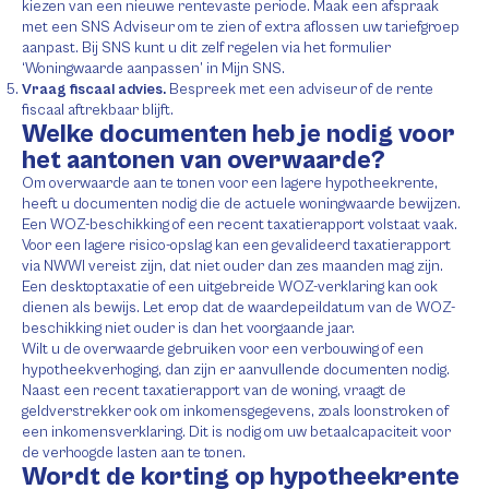
kiezen van een nieuwe rentevaste periode. Maak een afspraak
met een SNS Adviseur om te zien of extra aflossen uw tariefgroep
aanpast. Bij SNS kunt u dit zelf regelen via het formulier
‘Woningwaarde aanpassen’ in Mijn SNS.
Vraag fiscaal advies.
Bespreek met een adviseur of de rente
fiscaal aftrekbaar blijft.
Welke documenten heb je nodig voor
het aantonen van overwaarde?
Om overwaarde aan te tonen voor een lagere hypotheekrente,
heeft u documenten nodig die de actuele woningwaarde bewijzen.
Een WOZ-beschikking of een recent taxatierapport volstaat vaak.
Voor een lagere risico-opslag kan een gevalideerd taxatierapport
via NWWI vereist zijn, dat niet ouder dan zes maanden mag zijn.
Een desktoptaxatie of een uitgebreide WOZ-verklaring kan ook
dienen als bewijs. Let erop dat de waardepeildatum van de WOZ-
beschikking niet ouder is dan het voorgaande jaar.
Wilt u de overwaarde gebruiken voor een verbouwing of een
hypotheekverhoging, dan zijn er aanvullende documenten nodig.
Naast een recent taxatierapport van de woning, vraagt de
geldverstrekker ook om inkomensgegevens, zoals loonstroken of
een inkomensverklaring. Dit is nodig om uw betaalcapaciteit voor
de verhoogde lasten aan te tonen.
Wordt de korting op hypotheekrente