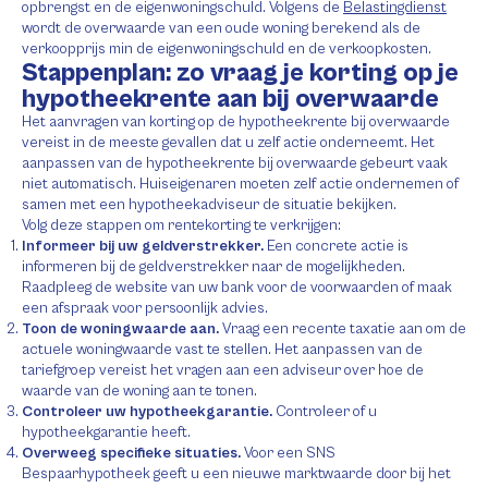
opbrengst en de eigenwoningschuld. Volgens de
Belastingdienst
wordt de overwaarde van een oude woning berekend als de
verkoopprijs min de eigenwoningschuld en de verkoopkosten.
Stappenplan: zo vraag je korting op je
hypotheekrente aan bij overwaarde
Het aanvragen van korting op de hypotheekrente bij overwaarde
vereist in de meeste gevallen dat u zelf actie onderneemt. Het
aanpassen van de hypotheekrente bij overwaarde gebeurt vaak
niet automatisch. Huiseigenaren moeten zelf actie ondernemen of
samen met een hypotheekadviseur de situatie bekijken.
Volg deze stappen om rentekorting te verkrijgen:
Informeer bij uw geldverstrekker.
Een concrete actie is
informeren bij de geldverstrekker naar de mogelijkheden.
Raadpleeg de website van uw bank voor de voorwaarden of maak
een afspraak voor persoonlijk advies.
Toon de woningwaarde aan.
Vraag een recente taxatie aan om de
actuele woningwaarde vast te stellen. Het aanpassen van de
tariefgroep vereist het vragen aan een adviseur over hoe de
waarde van de woning aan te tonen.
Controleer uw hypotheekgarantie.
Controleer of u
hypotheekgarantie heeft.
Overweeg specifieke situaties.
Voor een SNS
Bespaarhypotheek geeft u een nieuwe marktwaarde door bij het