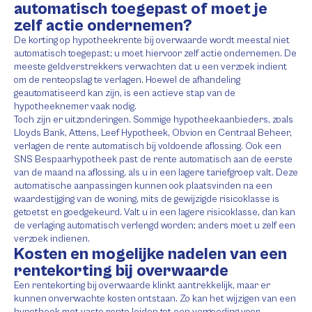
automatisch toegepast of moet je
zelf actie ondernemen?
De korting op hypotheekrente bij overwaarde wordt meestal niet
automatisch toegepast; u moet hiervoor zelf actie ondernemen. De
meeste geldverstrekkers verwachten dat u een verzoek indient
om de renteopslag te verlagen. Hoewel de afhandeling
geautomatiseerd kan zijn, is een actieve stap van de
hypotheeknemer vaak nodig.
Toch zijn er uitzonderingen. Sommige hypotheekaanbieders, zoals
Lloyds Bank, Attens, Leef Hypotheek, Obvion en Centraal Beheer,
verlagen de rente automatisch bij voldoende aflossing. Ook een
SNS Bespaarhypotheek past de rente automatisch aan de eerste
van de maand na aflossing, als u in een lagere tariefgroep valt. Deze
automatische aanpassingen kunnen ook plaatsvinden na een
waardestijging van de woning, mits de gewijzigde risicoklasse is
getoetst en goedgekeurd. Valt u in een lagere risicoklasse, dan kan
de verlaging automatisch verlengd worden; anders moet u zelf een
verzoek indienen.
Kosten en mogelijke nadelen van een
rentekorting bij overwaarde
Een rentekorting bij overwaarde klinkt aantrekkelijk, maar er
kunnen onverwachte kosten ontstaan. Zo kan het wijzigen van een