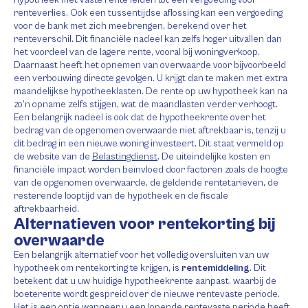
hypotheek met vaste rente leiden tot een vergoeding voor
renteverlies. Ook een tussentijdse aflossing kan een vergoeding
voor de bank met zich meebrengen, berekend over het
renteverschil. Dit financiële nadeel kan zelfs hoger uitvallen dan
het voordeel van de lagere rente, vooral bij woningverkoop.
Daarnaast heeft het opnemen van overwaarde voor bijvoorbeeld
een verbouwing directe gevolgen. U krijgt dan te maken met extra
maandelijkse hypotheeklasten. De rente op uw hypotheek kan na
zo’n opname zelfs stijgen, wat de maandlasten verder verhoogt.
Een belangrijk nadeel is ook dat de hypotheekrente over het
bedrag van de opgenomen overwaarde niet aftrekbaar is, tenzij u
dit bedrag in een nieuwe woning investeert. Dit staat vermeld op
de website van de
Belastingdienst
. De uiteindelijke kosten en
financiële impact worden beïnvloed door factoren zoals de hoogte
van de opgenomen overwaarde, de geldende rentetarieven, de
resterende looptijd van de hypotheek en de fiscale
aftrekbaarheid.
Alternatieven voor rentekorting bij
overwaarde
Een belangrijk alternatief voor het volledig oversluiten van uw
hypotheek om rentekorting te krijgen, is
rentemiddeling
. Dit
betekent dat u uw huidige hypotheekrente aanpast, waarbij de
boeterente wordt gespreid over de nieuwe rentevaste periode.
Het is een optie wanneer u een lopende rentevaste periode heeft