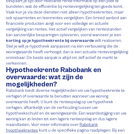
bespaart je tijd door relevante rente-informatie op één plek te
bundelen, wat de efficiëntie bij rentevergelijking ten goede komt.
Vaak kun je via deze diensten niet alleen hypotheekrentes, maar
ook spaarrentes en leenrentes vergelijken. Een breed aanbod aan
financiële producten zorgt voor een volledige en actuele
vergelijking van rentes. Het actief vergelijken van rentestanden
kan aanzienlijke besparingen opleveren, vooral wanneer je een
korting op je hypotheekrente bij overwaarde
wilt realiseren.
Stel je wilt je hypotheek aanpassen na een verbouwing die de
woningwaarde heeft verhoogd; dan is een actuele rentevergelijking
onmisbaar. De beste aanpak is altijd om zelf actief de markt te
verkennen.
Hypotheekrente Rabobank en
overwaarde: wat zijn de
mogelijkheden?
Rabobank biedt diverse mogelijkheden om uw hypotheekrente te
verlagen of overwaarde te benutten wanneer uw woning
overwaarde heeft. U kunt de renteopslag op uw hypotheek
verlagen, afhankelijk van de verhouding tussen uw
hypotheekschuld en de woningwaarde. Een waardestijging van uw
woning kan zo leiden tot een lagere renteopslag en dus lagere
maandlasten. Voor meer informatie over
Rabobank
hypotheekrentes
kunt u de specifieke pagina raadplegen. Bij een