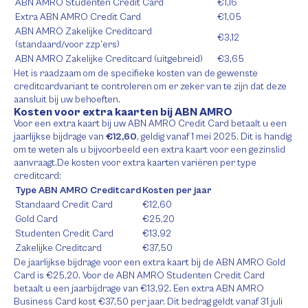
ABN AMRO Studenten Credit Card
€1,16
Extra ABN AMRO Credit Card
€1,05
ABN AMRO Zakelijke Creditcard
€3,12
(standaard/voor zzp’ers)
ABN AMRO Zakelijke Creditcard (uitgebreid)
€3,65
Het is raadzaam om de specifieke kosten van de gewenste
creditcardvariant te controleren om er zeker van te zijn dat deze
aansluit bij uw behoeften.
Kosten voor extra kaarten bij ABN AMRO
Voor een extra kaart bij uw ABN AMRO Credit Card betaalt u een
jaarlijkse bijdrage van
€12,60
, geldig vanaf 1 mei 2025. Dit is handig
om te weten als u bijvoorbeeld een extra kaart voor een gezinslid
aanvraagt.De kosten voor extra kaarten variëren per type
creditcard:
Type ABN AMRO Creditcard
Kosten per jaar
Standaard Credit Card
€12,60
Gold Card
€25,20
Studenten Credit Card
€13,92
Zakelijke Creditcard
€37,50
De jaarlijkse bijdrage voor een extra kaart bij de ABN AMRO Gold
Card is €25,20. Voor de ABN AMRO Studenten Credit Card
betaalt u een jaarbijdrage van €13,92. Een extra ABN AMRO
Business Card kost €37,50 per jaar. Dit bedrag geldt vanaf 31 juli