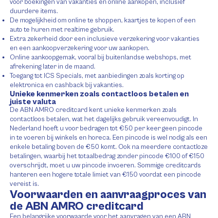
voor boekingen van vakanties en online aankopen, inclusief
duurdere items.
De mogelijkheid om online te shoppen, kaartjes te kopen of een
auto te huren met realtime gebruik.
Extra zekerheid door een inclusieve verzekering voor vakanties
en een aankoopverzekering voor uw aankopen.
Online aankoopgemak, vooral bij buitenlandse webshops, met
afrekening later in de maand.
Toegang tot ICS Specials, met aanbiedingen zoals korting op
elektronica en cashback bij vakanties.
Unieke kenmerken zoals contactloos betalen en
juiste valuta
De ABN AMRO creditcard kent unieke kenmerken zoals
contactloos betalen, wat het dagelijks gebruik vereenvoudigt. In
Nederland hoeft u voor bedragen tot €50 per keer geen pincode
in te voeren bij winkels en horeca. Een pincode is wel nodig als een
enkele betaling boven de €50 komt. Ook na meerdere contactloze
betalingen, waarbij het totaalbedrag zonder pincode €100 of €150
overschrijdt, moet u uw pincode invoeren. Sommige creditcards
hanteren een hogere totale limiet van €150 voordat een pincode
vereist is.
Voorwaarden en aanvraagproces van
de ABN AMRO creditcard
Een belangrijke voorwaarde voor het aanvragen van een ABN