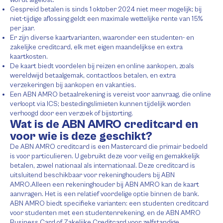
Gespreid betalen is sinds 1 oktober 2024 niet meer mogelijk; bij
niet-tijdige aflossing geldt een maximale wettelijke rente van 15%
per jaar.
Er zijn diverse kaartvarianten, waaronder een studenten- en
zakelijke creditcard, elk met eigen maandelijkse en extra
kaartkosten.
De kaart biedt voordelen bij reizen en online aankopen, zoals
wereldwijd betaalgemak, contactloos betalen, en extra
verzekeringen bij aankopen en vakanties.
Een ABN AMRO betaalrekening is vereist voor aanvraag, die online
verloopt via ICS; bestedingslimieten kunnen tijdelijk worden
verhoogd door een verzoek of bijstorting.
Wat is de ABN AMRO creditcard en
voor wie is deze geschikt?
De ABN AMRO creditcard is een Mastercard die primair bedoeld
is voor particulieren. U gebruikt deze voor veilig en gemakkelijk
betalen, zowel nationaal als internationaal. Deze creditcard is
uitsluitend beschikbaar voor rekeninghouders bij ABN
AMRO.Alleen een rekeninghouder bij ABN AMRO kan de kaart
aanvragen. Het is een relatief voordelige optie binnen de bank.
ABN AMRO biedt specifieke varianten: een studenten creditcard
voor studenten met een studentenrekening, en de ABN AMRO
Business Card of Zakelijke Creditcard voor zelfstandige