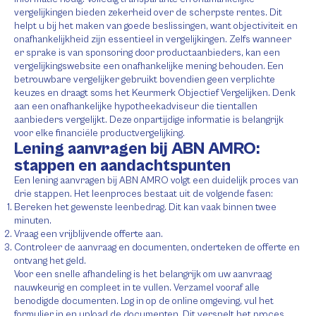
vergelijkingen bieden zekerheid over de scherpste rentes. Dit
helpt u bij het maken van goede beslissingen, want objectiviteit en
onafhankelijkheid zijn essentieel in vergelijkingen. Zelfs wanneer
er sprake is van sponsoring door productaanbieders, kan een
vergelijkingswebsite een onafhankelijke mening behouden. Een
betrouwbare vergelijker gebruikt bovendien geen verplichte
keuzes en draagt soms het Keurmerk Objectief Vergelijken. Denk
aan een onafhankelijke hypotheekadviseur die tientallen
aanbieders vergelijkt. Deze onpartijdige informatie is belangrijk
voor elke financiële productvergelijking.
Lening aanvragen bij ABN AMRO:
stappen en aandachtspunten
Een lening aanvragen bij ABN AMRO volgt een duidelijk proces van
drie stappen. Het leenproces bestaat uit de volgende fasen:
Bereken het gewenste leenbedrag. Dit kan vaak binnen twee
minuten.
Vraag een vrijblijvende offerte aan.
Controleer de aanvraag en documenten, onderteken de offerte en
ontvang het geld.
Voor een snelle afhandeling is het belangrijk om uw aanvraag
nauwkeurig en compleet in te vullen. Verzamel vooraf alle
benodigde documenten. Log in op de online omgeving, vul het
formulier in en upload de documenten. Dit versnelt het proces