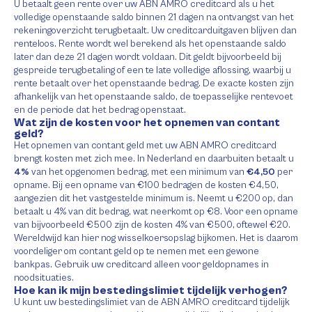
U betaalt geen rente over uw ABN AMRO creditcard als u het
volledige openstaande saldo binnen 21 dagen na ontvangst van het
rekeningoverzicht terugbetaalt. Uw creditcarduitgaven blijven dan
renteloos. Rente wordt wel berekend als het openstaande saldo
later dan deze 21 dagen wordt voldaan. Dit geldt bijvoorbeeld bij
gespreide terugbetaling of een te late volledige aflossing, waarbij u
rente betaalt over het openstaande bedrag. De exacte kosten zijn
afhankelijk van het openstaande saldo, de toepasselijke rentevoet
en de periode dat het bedrag openstaat.
Wat zijn de kosten voor het opnemen van contant
geld?
Het opnemen van contant geld met uw ABN AMRO creditcard
brengt kosten met zich mee. In Nederland en daarbuiten betaalt u
4%
van het opgenomen bedrag, met een minimum van
€4,50
per
opname. Bij een opname van €100 bedragen de kosten €4,50,
aangezien dit het vastgestelde minimum is. Neemt u €200 op, dan
betaalt u 4% van dit bedrag, wat neerkomt op €8. Voor een opname
van bijvoorbeeld €500 zijn de kosten 4% van €500, oftewel €20.
Wereldwijd kan hier nog wisselkoersopslag bijkomen. Het is daarom
voordeliger om contant geld op te nemen met een gewone
bankpas. Gebruik uw creditcard alleen voor geldopnames in
noodsituaties.
Hoe kan ik mijn bestedingslimiet tijdelijk verhogen?
U kunt uw bestedingslimiet van de ABN AMRO creditcard tijdelijk