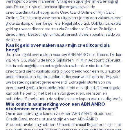
verhogen op twee manieren. Vraag een tijdelijke limietverhoging
aan. Dit doet u via de persoonlijke omgeving van de
creditcardmaatschappij, zoals Creditcard Online of Mijn Card
Online. Dit is handig voor extra uitgaven tijdens een vakantie, een
grote aankoop of een lange reis. Regel dit op tijd. Ook kunt u extra
geld op uw creditcard storten via Creditcard Online. Zo krijgt u
direct meer bestedingsruimte, al vereist dit een positief saldo op
de kaart.
Kan ik geld overmaken naar mijn creditcard als
borg?
Ja, u kunt geld overmaken naar uw ABN AMRO creditcard. Dit kan
via Mijn ICS, waar u de knop ‘Bijstorten’ in ‘Mijn Account’ gebruikt.
Het is ook mogelijk om extra geld via uw bank te storten. Een
creditcard dient vaak als borg, bijvoorbeeld voor een huurauto of
accommodatie in het buitenland. Hiervoor wordt een bedrag van
uw bestedingslimiet gereserveerd. Extra geld storten op uw
creditcard geeft u financiële zekerheid en vrijheid. Dit extra geld
kan ook helpen bij het betalen van goederen, diensten en
schulden. Zo behoudt u de vrijheid om te kopen wat u nodig heeft.
Wie komt in aanmerking voor een ABN AMRO
studenten creditcard?
Om in aanmerking te komen voor een ABN AMRO Studenten
Credit Card, moet u student zijn en een ABN AMRO
Studentenrekening hebben. U moet minimaal 18 jaar oud zijn, met