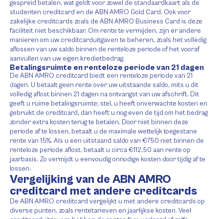
gespreid betalen, wat geldt voor zowel de standaardkaart als de
studenten creditcard en de ABN AMRO Gold Card. Ook voor
zakelijke creditcards zoals de ABN AMRO Business Card is deze
faciliteit niet beschikbaar. Om rente te vermijden, zijn er andere
manieren om uw creditcarduitgaven te beheren, zoals het volledig
aflossen van uw saldo binnen de renteloze periode of het vooraf
aanvullen van uw eigen kredietbedrag.
Betalingsruimte en renteloze periode van 21 dagen
De ABN AMRO creditcard biedt een renteloze periode van 21
dagen. U betaalt geen rente over uw uitstaande saldo, mits u dit
volledig aflost binnen 21 dagen na ontvangst van uw afschrift. Dit
geeft u ruime betalingsruimte; stel, u heeft onverwachte kosten en
gebruikt de creditcard, dan heeft u nog even de tijd om het bedrag
zonder extra kosten terug te betalen. Door niet binnen deze
periode af te lossen, betaalt u de maximale wettelijk toegestane
rente van 15%. Als u een uitstaand saldo van €750 niet binnen de
renteloze periode aflost, betaalt u circa €112,50 aan rente op
jaarbasis. Zo vermijdt u eenvoudig onnodige kosten door tijdig af te
lossen.
Vergelijking van de ABN AMRO
creditcard met andere creditcards
De ABN AMRO creditcard vergelijkt u met andere creditcards op
diverse punten, zoals rentetarieven en jaarlijkse kosten. Veel