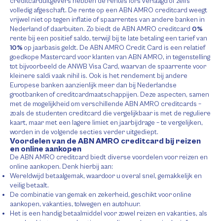
creditcarduitgevers hebben de rentes fors verlaagd of zelfs
volledig afgeschaft. De rente op een ABN AMRO creditcard weegt
vrijwel niet op tegen inflatie of spaarrentes van andere banken in
Nederland of daarbuiten. Zo biedt de ABN AMRO creditcard
0%
rente bij een positief saldo, terwijl bij te late betaling een tarief van
10%
op jaarbasis geldt. De ABN AMRO Credit Card is een relatief
goedkope Mastercard voor klanten van ABN AMRO, in tegenstelling
tot bijvoorbeeld de ANWB Visa Card, waarvan de spaarrente voor
kleinere saldi vaak nihil is. Ook is het rendement bij andere
Europese banken aanzienlijk meer dan bij Nederlandse
grootbanken of creditcardmaatschappijen. Deze aspecten, samen
met de mogelijkheid om verschillende ABN AMRO creditcards –
zoals de studenten creditcard die vergelijkbaar is met de reguliere
kaart, maar met een lagere limiet en jaarbijdrage – te vergelijken,
worden in de volgende secties verder uitgediept.
Voordelen van de ABN AMRO creditcard bij reizen
en online aankopen
De ABN AMRO creditcard biedt diverse voordelen voor reizen en
online aankopen. Denk hierbij aan:
Wereldwijd betaalgemak, waardoor u overal snel, gemakkelijk en
veilig betaalt.
De combinatie van gemak en zekerheid, geschikt voor online
aankopen, vakanties, tolwegen en autohuur.
Het is een handig betaalmiddel voor zowel reizen en vakanties, als