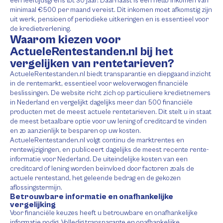
een leeftijdsgrens tot 30 jaar. Daarnaast is een netto inkomen van
minimaal €500 per maand vereist. Dit inkomen moet afkomstig zijn
uit werk, pensioen of periodieke uitkeringen en is essentieel voor
de kredietverlening.
Waarom kiezen voor
ActueleRentestanden.nl bij het
vergelijken van rentetarieven?
ActueleRentestanden.nl biedt transparantie en diepgaand inzicht
in de rentemarkt, essentieel voor weloverwogen financiële
beslissingen. De website richt zich op particuliere kredietnemers
in Nederland en vergelijkt dagelijks meer dan 500 financiële
producten met de meest actuele rentetarieven. Dit stelt u in staat
de meest betaalbare optie voor uw lening of creditcard te vinden
en zo aanzienlijk te besparen op uw kosten.
ActueleRentestanden.nl volgt continu de marktrentes en
rentewijzigingen, en publiceert dagelijks de meest recente rente-
informatie voor Nederland. De uiteindelijke kosten van een
creditcard of lening worden beïnvloed door factoren zoals de
actuele rentestand, het geleende bedrag en de gekozen
aflossingstermijn.
Betrouwbare informatie en onafhankelijke
vergelijking
Voor financiële keuzes heeft u betrouwbare en onafhankelijke
informatie nodig. Volledig transparante en onafhankelijke