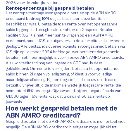
2025 voor de zakelijke variant.
Rentepercentage bij gespreid betalen
Het rentepercentage voor gespreid betalen op de ABN AMRO
creditcard bedroeg
10%
op jaarbasis toen deze faciliteit
beschikbaar was. U betaalde toen rente over het openstaande
saldo bij gespreid terugbetalen. Echter, de Gespreid Betalen
Faciliteit (GBF) is niet meer aan te vragen op een ABN AMRO
creditcard, omdat ICS, de uitgever van deze creditcards, ermee is
gestopt. Alle bestaande overeenkomsten voor gespreid betalen via
ICS zijn op 1 oktober 2024 beëindigd, wat betekent dat gespreid
betalen niet meer mogelijk is voor nieuwe ABN AMRO creditcards.
Als uw creditcard nog een ingestelde GBF had, is deze
geblokkeerd. Om rente te vermijden, betaalt u het openstaande
saldo binnen 21 dagen volledig terug, of kiest u voor volledige
maandelijkse aflossing. Bij een negatief saldo op uw creditcard
betaalt u vrijwel altijd de maximale wettelijk toegestane rente, die
momenteel
15%
bedraagt. Bijvoorbeeld, bij een negatief saldo van
€1.000 tegen 15% rente kost dat u circa €150 aan rente op
jaarbasis.
Hoe werkt gespreid betalen met de
ABN AMRO creditcard?
Gespreid betalen met de ABN AMRO creditcard is momenteel niet
mogelijk. De ABN AMRO creditcard biedt geen mogelijkheid tot