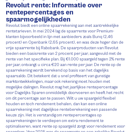
Revolut rente: Informatie over
rentepercentages en
spaarmogelijkheden
Revolut biedt een online spaarrekening aan met aantrekkelijke
rentetarieven. In mei 2024 lag de spaarrente voor Premium-
klanten bijvoorbeeld in lijn met aanbieders zoals Bunq (2,46
procent) en Openbank (2,65 procent), en was deze hoger dan de
vrije spaarrente bij Rabobank. De spaarproducten van Revolut
bieden een basisrente van 2 procent per jaar, aangevuld met de
rente van het specifieke plan. Bij €1.000 spaargeld tegen 2% rente
per jaar, ontvangt u circa €20 aan rente per jaar. De rente op de
spaarrekening wordt berekend op basis van het dagelijks
spaarsaldo. Dit betekent dat u snel profiteert van gunstige
marktontwikkelingen, maar ook rekening moet houden met
mogelijke dalingen. Revolut mag het jaarlijkse rentepercentage
voor Dagelijks Sparen onmiddellijk doorvoeren en heeft het recht
om dit percentage aan te passen. Wilt u uw spaargeld flexibel
houden en toch rendement behalen, dan kan een online
spaarrekening met dagelijkse renteberekening een passende
keuze zijn. Het is verstandig om rentepercentages op
spaarrekeningen te verdiepen om extra rendement te
optimaliseren, want rente op spaargeld zorgt voor rendement voor