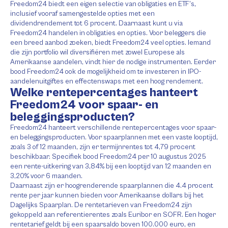
Freedom24 biedt een eigen selectie van obligaties en ETF’s,
inclusief vooraf samengestelde opties met een
dividendrendement tot 6 procent. Daarnaast kunt u via
Freedom24 handelen in obligaties en opties. Voor beleggers die
een breed aanbod zoeken, biedt Freedom24 veel opties. Iemand
die zijn portfolio wil diversifiëren met zowel Europese als
Amerikaanse aandelen, vindt hier de nodige instrumenten. Eerder
bood Freedom24 ook de mogelijkheid om te investeren in IPO-
aandelenuitgiftes en effectenswaps met een hoog rendement.
Welke rentepercentages hanteert
Freedom24 voor spaar- en
beleggingsproducten?
Freedom24 hanteert verschillende rentepercentages voor spaar-
en beleggingsproducten. Voor spaarplannen met een vaste looptijd,
zoals 3 of 12 maanden, zijn er termijnrentes tot 4,79 procent
beschikbaar. Specifiek bood Freedom24 per 10 augustus 2025
een rente-uitkering van 3,84% bij een looptijd van 12 maanden en
3,20% voor 6 maanden.
Daarnaast zijn er hoogrenderende spaarplannen die 4.4 procent
rente per jaar kunnen bieden voor Amerikaanse dollars bij het
Dagelijks Spaarplan. De rentetarieven van Freedom24 zijn
gekoppeld aan referentierentes zoals Euribor en SOFR. Een hoger
rentetarief geldt bij een spaarsaldo boven 100.000 euro, en