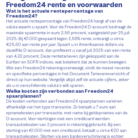
Freedom24 rente en voorwaarden
Wat is het actuele rentepercentage van
Freedom24?
Het actuele rentepercentage van Freedom24 hangt af van de
valuta waarin u spaart. Voor de Freedom24 D-account bedraagt de
maximale spaarrente in euro 2,56 procent, vastgesteld per 25 juli
2025. Bij €1.000 gespaard tegen 2,56% rente, ontvangt u circa
€25,60 aan rente per jaar. Spaart u in Amerikaanse dollars via
dezelfde D-account, dan profiteert u vanaf juli 2025 van een rente
van 4,32 procent. Deze rentetarieven zijn gekoppeld aan de
Euribor en SOFR indices, wat betekent dat ze kunnen bewegen.
Wie een Freedom24 rekening overweegt, vindt de meest recente
en specifieke percentages in het Document Tarievenoverzicht of
direct op hun website. Vergelijk altijd zelf de actuele cijfers, zeker
als u in verschillende valuta’s wilt sparen.
Welke kosten zijn verbonden aan Freedom24
spaarplannen?
De kosten verbonden aan Freedom24 spaarplannen variëren
afhankelijk van het type transactie. Zo betaalt u 7 euro aan
opnamekosten per transactie, met name bij geldopnames van de
D-account. Voor stortingen met een creditcard worden
transactiekosten van 2 procent in rekening gebracht. Bij een
storting van €1.000 met een creditcard, betaalt u circa €20 aan
transactiekosten. Storten via een bankoverschrijving is echter