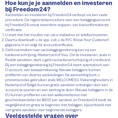
Hoe kun je je aanmelden en investeren
bij Freedom24?
Aanmelden en investeren bij Freedom24 verloopt via een vaste
procedure. De registratieprocedure voor een beleggingsaccount
bij Freedom24 omvat meerdere stappen, van basisinformatie tot
verificatie.
U start met het invullen van uw e-mailadres en telefoonnummer.
Daarna downloadt u de app, vult u de KYC (Know Your Customer)
gegevens in en volgt de accountverificatie.
Geld overmaken naar uw beleggingsrekening kan via een
bankoverschrijving, Mastercard of Visa. Om te investeren, zoals in
Reddit aandelen, stort u geld via bankoverschrijving of creditcard.
Bij een beleggingsrekening bij Freedom24 hoort automatisch een
D-account, een bewaarrekening. Nieuwe beleggers kunnen
profiteren van diverse aanbiedingen. Na aanmelding kunt u
promotiecodes gebruiken zoals WELCOME50. Rekeninghouders in
Nederland of België kunnen gratis aandelen ontvangen door een
account te openen en een storting te doen. Nieuwe beleggers in de
EU kunnen profiteren van een welkomstbonus met
geschenkaandelen tot $800 per aandeel, en Freedom24 biedt de
mogelijkheid om gratis te beginnen met beleggen, bijvoorbeeld met
vier gratis aandelen voor beginnende beleggers.
Veelgestelde vragen over