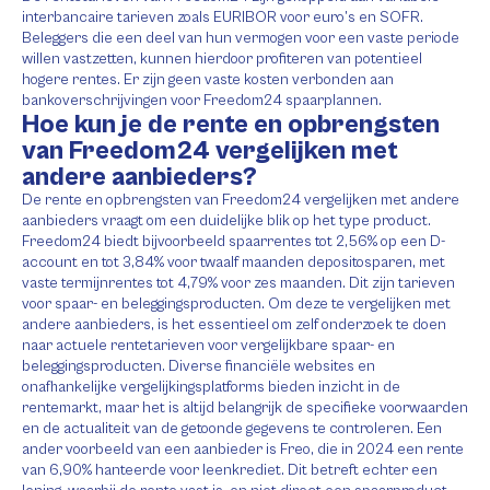
interbancaire tarieven zoals EURIBOR voor euro’s en SOFR.
Beleggers die een deel van hun vermogen voor een vaste periode
willen vastzetten, kunnen hierdoor profiteren van potentieel
hogere rentes. Er zijn geen vaste kosten verbonden aan
bankoverschrijvingen voor Freedom24 spaarplannen.
Hoe kun je de rente en opbrengsten
van Freedom24 vergelijken met
andere aanbieders?
De rente en opbrengsten van Freedom24 vergelijken met andere
aanbieders vraagt om een duidelijke blik op het type product.
Freedom24 biedt bijvoorbeeld spaarrentes tot 2,56% op een D-
account en tot 3,84% voor twaalf maanden depositosparen, met
vaste termijnrentes tot 4,79% voor zes maanden. Dit zijn tarieven
voor spaar- en beleggingsproducten. Om deze te vergelijken met
andere aanbieders, is het essentieel om zelf onderzoek te doen
naar actuele rentetarieven voor vergelijkbare spaar- en
beleggingsproducten. Diverse financiële websites en
onafhankelijke vergelijkingsplatforms bieden inzicht in de
rentemarkt, maar het is altijd belangrijk de specifieke voorwaarden
en de actualiteit van de getoonde gegevens te controleren. Een
ander voorbeeld van een aanbieder is Freo, die in 2024 een rente
van 6,90% hanteerde voor leenkrediet. Dit betreft echter een