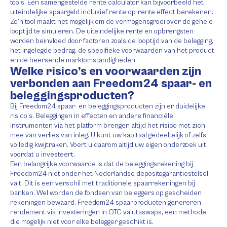
tools. Een samengestelde rente calculator kan bijvoorbeeld het
uiteindelijke spaargeld inclusief rente-op-rente effect berekenen.
Zo’n tool maakt het mogelijk om de vermogensgroei over de gehele
looptijd te simuleren. De uiteindelijke rente en opbrengsten
worden beïnvloed door factoren zoals de looptijd van de belegging,
het ingelegde bedrag, de specifieke voorwaarden van het product
en de heersende marktomstandigheden.
Welke risico’s en voorwaarden zijn
verbonden aan Freedom24 spaar- en
beleggingsproducten?
Bij Freedom24 spaar- en beleggingsproducten zijn er duidelijke
risico’s. Beleggingen in effecten en andere financiële
instrumenten via het platform brengen altijd het risico met zich
mee van verlies van inleg. U kunt uw kapitaal gedeeltelijk of zelfs
volledig kwijtraken. Voert u daarom altijd uw eigen onderzoek uit
voordat u investeert.
Een belangrijke voorwaarde is dat de beleggingsrekening bij
Freedom24 niet onder het Nederlandse depositogarantiestelsel
valt. Dit is een verschil met traditionele spaarrekeningen bij
banken. Wel worden de fondsen van beleggers op gescheiden
rekeningen bewaard. Freedom24 spaarproducten genereren
rendement via investeringen in OTC valutaswaps, een methode
die mogelijk niet voor elke belegger geschikt is.