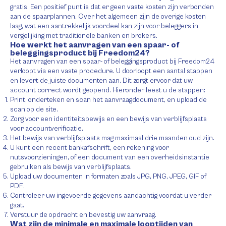
gratis. Een positief punt is dat er geen vaste kosten zijn verbonden
aan de spaarplannen. Over het algemeen zijn de overige kosten
laag, wat een aantrekkelijk voordeel kan zijn voor beleggers in
vergelijking met traditionele banken en brokers.
Hoe werkt het aanvragen van een spaar- of
beleggingsproduct bij Freedom24?
Het aanvragen van een spaar- of beleggingsproduct bij Freedom24
verloopt via een vaste procedure. U doorloopt een aantal stappen
en levert de juiste documenten aan. Dit zorgt ervoor dat uw
account correct wordt geopend. Hieronder leest u de stappen:
Print, onderteken en scan het aanvraagdocument, en upload de
scan op de site.
Zorg voor een identiteitsbewijs en een bewijs van verblijfsplaats
voor accountverificatie.
Het bewijs van verblijfsplaats mag maximaal drie maanden oud zijn.
U kunt een recent bankafschrift, een rekening voor
nutsvoorzieningen, of een document van een overheidsinstantie
gebruiken als bewijs van verblijfsplaats.
Upload uw documenten in formaten zoals JPG, PNG, JPEG, GIF of
PDF.
Controleer uw ingevoerde gegevens aandachtig voordat u verder
gaat.
Verstuur de opdracht en bevestig uw aanvraag.
Wat zijn de minimale en maximale looptijden van