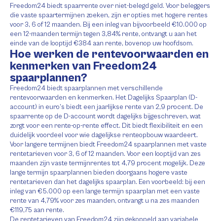
Freedom24 biedt spaarrente over niet-belegd geld. Voor beleggers
die vaste spaartermijnen zoeken, zijn er opties met hogere rentes
voor 3, 6 of 12 maanden. Bij een inleg van bijvoorbeeld €10.000 op
een 12-maanden termijn tegen 3,84% rente, ontvangt u aan het
einde van de looptijd €384 aan rente, bovenop uw hoofdsom.
Hoe werken de rentevoorwaarden en
kenmerken van Freedom24
spaarplannen?
Freedom24 biedt spaarplannen met verschillende
rentevoorwaarden en kenmerken. Het Dagelijks Spaarplan (D-
account) in euro’s biedt een jaarlijkse rente van 2,9 procent. De
spaarrente op de D-account wordt dagelijks bijgeschreven, wat
zorgt voor een rente-op-rente effect. Dit biedt flexibiliteit en een
duidelijk voordeel voor wie dagelijkse renteopbouw waardeert.
Voor langere termijnen biedt Freedom24 spaarplannen met vaste
rentetarieven voor 3, 6 of 12 maanden. Voor een looptijd van zes
maanden zijn vaste termijnrentes tot 4,79 procent mogelijk. Deze
lange termijn spaarplannen bieden doorgaans hogere vaste
rentetarieven dan het dagelijks spaarplan. Een voorbeeld: bij een
inleg van €5.000 op een lange termijn spaarplan met een vaste
rente van 4,79% voor zes maanden, ontvangt u na zes maanden
€119,75 aan rente.
De rentetarieven van Freedom24 zijn gekoppeld aan variabele