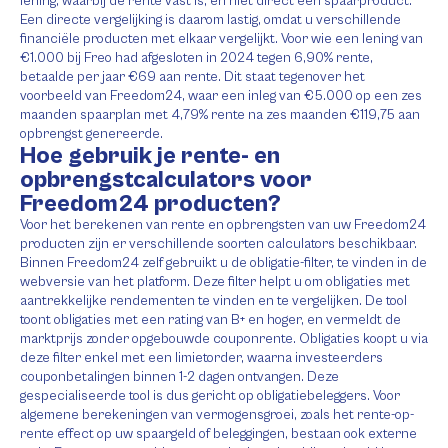
lening, waarbij de rente vast is, en niet direct een spaarproduct.
Een directe vergelijking is daarom lastig, omdat u verschillende
financiële producten met elkaar vergelijkt. Voor wie een lening van
€1.000 bij Freo had afgesloten in 2024 tegen 6,90% rente,
betaalde per jaar €69 aan rente. Dit staat tegenover het
voorbeeld van Freedom24, waar een inleg van €5.000 op een zes
maanden spaarplan met 4,79% rente na zes maanden €119,75 aan
opbrengst genereerde.
Hoe gebruik je rente- en
opbrengstcalculators voor
Freedom24 producten?
Voor het berekenen van rente en opbrengsten van uw Freedom24
producten zijn er verschillende soorten calculators beschikbaar.
Binnen Freedom24 zelf gebruikt u de obligatie-filter, te vinden in de
webversie van het platform. Deze filter helpt u om obligaties met
aantrekkelijke rendementen te vinden en te vergelijken. De tool
toont obligaties met een rating van B+ en hoger, en vermeldt de
marktprijs zonder opgebouwde couponrente. Obligaties koopt u via
deze filter enkel met een limietorder, waarna investeerders
couponbetalingen binnen 1-2 dagen ontvangen. Deze
gespecialiseerde tool is dus gericht op obligatiebeleggers. Voor
algemene berekeningen van vermogensgroei, zoals het rente-op-
rente effect op uw spaargeld of beleggingen, bestaan ook externe