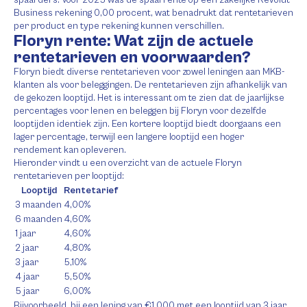
spaarders. Voor 2025 was de spaarrente op een zakelijke Revolut
Business rekening 0,00 procent, wat benadrukt dat rentetarieven
per product en type rekening kunnen verschillen.
Floryn rente: Wat zijn de actuele
rentetarieven en voorwaarden?
Floryn biedt diverse rentetarieven voor zowel leningen aan MKB-
klanten als voor beleggingen. De rentetarieven zijn afhankelijk van
de gekozen looptijd. Het is interessant om te zien dat de jaarlijkse
percentages voor lenen en beleggen bij Floryn voor dezelfde
looptijden identiek zijn. Een kortere looptijd biedt doorgaans een
lager percentage, terwijl een langere looptijd een hoger
rendement kan opleveren.
Hieronder vindt u een overzicht van de actuele Floryn
rentetarieven per looptijd:
Looptijd
Rentetarief
3 maanden
4,00%
6 maanden
4,60%
1 jaar
4,60%
2 jaar
4,80%
3 jaar
5,10%
4 jaar
5,50%
5 jaar
6,00%
Bijvoorbeeld, bij een lening van €1.000 met een looptijd van 3 jaar