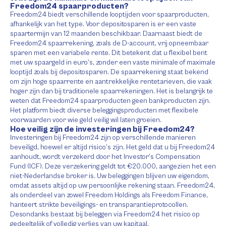
Freedom24 spaarproducten?
Freedom24 biedt verschillende looptijden voor spaarproducten,
afhankelijk van het type. Voor depositosparen is er een vaste
spaartermijn van 12 maanden beschikbaar. Daarnaast biedt de
Freedom24 spaarrekening, zoals de D-account, vrij opneembaar
sparen met een variabele rente. Dit betekent dat u flexibel bent
met uw spaargeld in euro’s, zonder een vaste minimale of maximale
looptijd zoals bij depositosparen. De spaarrekening staat bekend
om zijn hoge spaarrente en aantrekkelijke rentetarieven, die vaak
hoger zijn dan bij traditionele spaarrekeningen. Het is belangrijk te
weten dat Freedom24 spaarproducten geen bankproducten zijn.
Het platform biedt diverse beleggingsproducten met flexibele
voorwaarden voor wie geld veilig wil laten groeien.
Hoe veilig zijn de investeringen bij Freedom24?
Investeringen bij Freedom24 zijn op verschillende manieren
beveiligd, hoewel er altijd risico’s zijn. Het geld dat u bij Freedom24
aanhoudt, wordt verzekerd door het Investor’s Compensation
Fund (ICF). Deze verzekering geldt tot €20.000, aangezien het een
niet-Nederlandse broker is. Uw beleggingen blijven uw eigendom,
omdat assets altijd op uw persoonlijke rekening staan. Freedom24,
als onderdeel van zowel Freedom Holdings als Freedom Finance,
hanteert strikte beveiligings- en transparantieprotocollen.
Desondanks bestaat bij beleggen via Freedom24 het risico op
gedeeltelijk of volledig verlies van uw kapitaal.