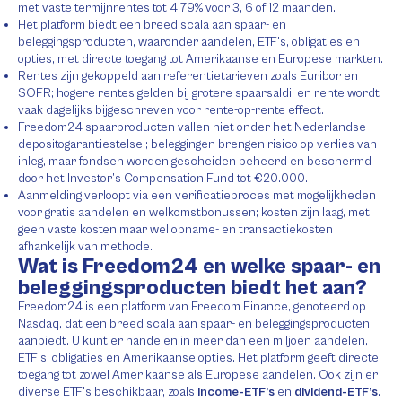
met vaste termijnrentes tot 4,79% voor 3, 6 of 12 maanden.
Het platform biedt een breed scala aan spaar- en
beleggingsproducten, waaronder aandelen, ETF’s, obligaties en
opties, met directe toegang tot Amerikaanse en Europese markten.
Rentes zijn gekoppeld aan referentietarieven zoals Euribor en
SOFR; hogere rentes gelden bij grotere spaarsaldi, en rente wordt
vaak dagelijks bijgeschreven voor rente-op-rente effect.
Freedom24 spaarproducten vallen niet onder het Nederlandse
depositogarantiestelsel; beleggingen brengen risico op verlies van
inleg, maar fondsen worden gescheiden beheerd en beschermd
door het Investor’s Compensation Fund tot €20.000.
Aanmelding verloopt via een verificatieproces met mogelijkheden
voor gratis aandelen en welkomstbonussen; kosten zijn laag, met
geen vaste kosten maar wel opname- en transactiekosten
afhankelijk van methode.
Wat is Freedom24 en welke spaar- en
beleggingsproducten biedt het aan?
Freedom24 is een platform van Freedom Finance, genoteerd op
Nasdaq, dat een breed scala aan spaar- en beleggingsproducten
aanbiedt. U kunt er handelen in meer dan een miljoen aandelen,
ETF’s, obligaties en Amerikaanse opties. Het platform geeft directe
toegang tot zowel Amerikaanse als Europese aandelen. Ook zijn er
diverse ETF’s beschikbaar, zoals
income-ETF’s
en
dividend-ETF’s
.