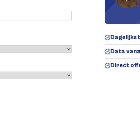
Dagelijks 
Data van
Direct of