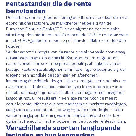
rentestanden die de rente
beïnvloeden
De rente op een langlopende lening wordt beïnvloed door diverse
economische factoren. De marktrente, het beleid van de
Europese Centrale Bank (ECB) en de algemene economische
situatie spelen hierin een rol. Zo bepaalt de ECB de rentetarieven
in het EURO-gebied en streeft zij ernaar de inflatie rond de 2% te
houden.
Verder wordt de hoogte van de rente primair bepaald door vraag
en aanbod van geld op de markt. Kortlopende en langlopende
rentes verschillen ook in hoogte en bepaling, afhankelijk van de
looptijd. Factoren zoals afgenomen inflatie, lagere potentiële groei,
toegenomen mondiale besparingen en afgenomen
investeringsbereidheid dragen bij aan een lage rente, net als een
ruim monetair beleid. Economische cycli beïnvloeden de rente
direct: een hoogconjunctuur leidt tot een hoge rente, terwijl een
laagconjunctuur resulteert in een lage rente. Voor de meest
actuele rente-informatie is het raadzaam de markt te raadplegen,
aangezien deze constant in beweging is. De uiteindelijke kosten
van een langlopende lening worden sterk beïnvloed door deze
dynamische economische factoren en de actuele rentestanden.
Verschillende soorten langlopende
leningen en hun kenmerken