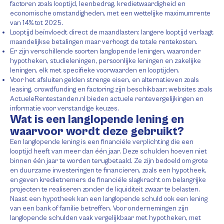
factoren zoals looptijd, leenbedrag, kredietwaardigheid en
economische omstandigheden, met een wettelijke maximumrente
van 14% tot 2025.
Looptijd beïnvloedt direct de maandlasten: langere looptijd verlaagt
maandelijkse betalingen maar verhoogt de totale rentekosten.
Er zijn verschillende soorten langlopende leningen, waaronder
hypotheken, studieleningen, persoonlijke leningen en zakelijke
leningen, elk met specifieke voorwaarden en looptijden.
Voor het afsluiten gelden strenge eisen, en alternatieven zoals
leasing, crowdfunding en factoring zijn beschikbaar; websites zoals
ActueleRentestanden.nl bieden actuele rentevergelijkingen en
informatie voor verstandige keuzes.
Wat is een langlopende lening en
waarvoor wordt deze gebruikt?
Een langlopende lening is een financiële verplichting die een
looptijd heeft van meer dan één jaar. Deze schulden hoeven niet
binnen één jaar te worden terugbetaald. Ze zijn bedoeld om grote
en duurzame investeringen te financieren, zoals een hypotheek,
en geven kredietnemers de financiële slagkracht om belangrijke
projecten te realiseren zonder de liquiditeit zwaar te belasten.
Naast een hypotheek kan een langlopende schuld ook een lening
van een bank of familie betreffen. Voor ondernemingen zijn
langlopende schulden vaak vergelijkbaar met hypotheken, met