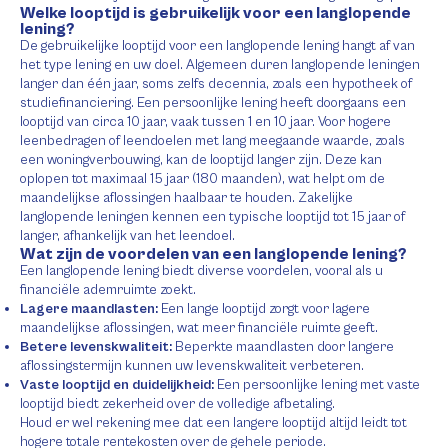
Welke looptijd is gebruikelijk voor een langlopende
lening?
De gebruikelijke looptijd voor een langlopende lening hangt af van
het type lening en uw doel. Algemeen duren langlopende leningen
langer dan één jaar, soms zelfs decennia, zoals een hypotheek of
studiefinanciering. Een persoonlijke lening heeft doorgaans een
looptijd van circa 10 jaar, vaak tussen 1 en 10 jaar. Voor hogere
leenbedragen of leendoelen met lang meegaande waarde, zoals
een woningverbouwing, kan de looptijd langer zijn. Deze kan
oplopen tot maximaal 15 jaar (180 maanden), wat helpt om de
maandelijkse aflossingen haalbaar te houden. Zakelijke
langlopende leningen kennen een typische looptijd tot 15 jaar of
langer, afhankelijk van het leendoel.
Wat zijn de voordelen van een langlopende lening?
Een langlopende lening biedt diverse voordelen, vooral als u
financiële ademruimte zoekt.
Lagere maandlasten:
Een lange looptijd zorgt voor lagere
maandelijkse aflossingen, wat meer financiële ruimte geeft.
Betere levenskwaliteit:
Beperkte maandlasten door langere
aflossingstermijn kunnen uw levenskwaliteit verbeteren.
Vaste looptijd en duidelijkheid:
Een persoonlijke lening met vaste
looptijd biedt zekerheid over de volledige afbetaling.
Houd er wel rekening mee dat een langere looptijd altijd leidt tot
hogere totale rentekosten over de gehele periode.