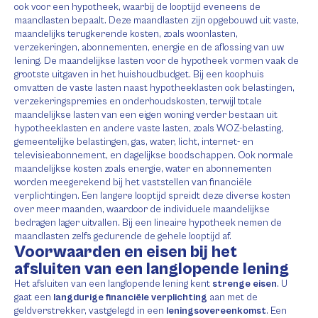
ook voor een hypotheek, waarbij de looptijd eveneens de
maandlasten bepaalt. Deze maandlasten zijn opgebouwd uit vaste,
maandelijks terugkerende kosten, zoals woonlasten,
verzekeringen, abonnementen, energie en de aflossing van uw
lening. De maandelijkse lasten voor de hypotheek vormen vaak de
grootste uitgaven in het huishoudbudget. Bij een koophuis
omvatten de vaste lasten naast hypotheeklasten ook belastingen,
verzekeringspremies en onderhoudskosten, terwijl totale
maandelijkse lasten van een eigen woning verder bestaan uit
hypotheeklasten en andere vaste lasten, zoals WOZ-belasting,
gemeentelijke belastingen, gas, water, licht, internet- en
televisieabonnement, en dagelijkse boodschappen. Ook normale
maandelijkse kosten zoals energie, water en abonnementen
worden meegerekend bij het vaststellen van financiële
verplichtingen. Een langere looptijd spreidt deze diverse kosten
over meer maanden, waardoor de individuele maandelijkse
bedragen lager uitvallen. Bij een lineaire hypotheek nemen de
maandlasten zelfs gedurende de gehele looptijd af.
Voorwaarden en eisen bij het
afsluiten van een langlopende lening
Het afsluiten van een langlopende lening kent
strenge eisen
. U
gaat een
langdurige financiële verplichting
aan met de
geldverstrekker, vastgelegd in een
leningsovereenkomst
. Een