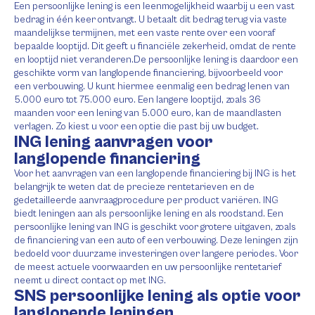
Een persoonlijke lening is een leenmogelijkheid waarbij u een vast
bedrag in één keer ontvangt. U betaalt dit bedrag terug via vaste
maandelijkse termijnen, met een vaste rente over een vooraf
bepaalde looptijd. Dit geeft u financiële zekerheid, omdat de rente
en looptijd niet veranderen.De persoonlijke lening is daardoor een
geschikte vorm van langlopende financiering, bijvoorbeeld voor
een verbouwing. U kunt hiermee eenmalig een bedrag lenen van
5.000 euro tot 75.000 euro. Een langere looptijd, zoals 36
maanden voor een lening van 5.000 euro, kan de maandlasten
verlagen. Zo kiest u voor een optie die past bij uw budget.
ING lening aanvragen voor
langlopende financiering
Voor het aanvragen van een langlopende financiering bij ING is het
belangrijk te weten dat de precieze rentetarieven en de
gedetailleerde aanvraagprocedure per product variëren. ING
biedt leningen aan als persoonlijke lening en als roodstand. Een
persoonlijke lening van ING is geschikt voor grotere uitgaven, zoals
de financiering van een auto of een verbouwing. Deze leningen zijn
bedoeld voor duurzame investeringen over langere periodes. Voor
de meest actuele voorwaarden en uw persoonlijke rentetarief
neemt u direct contact op met ING.
SNS persoonlijke lening als optie voor
langlopende leningen