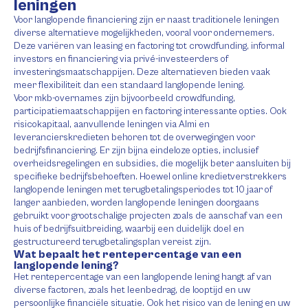
leningen
Voor langlopende financiering zijn er naast traditionele leningen
diverse alternatieve mogelijkheden, vooral voor ondernemers.
Deze variëren van leasing en factoring tot crowdfunding, informal
investors en financiering via privé-investeerders of
investeringsmaatschappijen. Deze alternatieven bieden vaak
meer flexibiliteit dan een standaard langlopende lening.
Voor mkb-overnames zijn bijvoorbeeld crowdfunding,
participatiemaatschappijen en factoring interessante opties. Ook
risicokapitaal, aanvullende leningen via Almi en
leverancierskredieten behoren tot de overwegingen voor
bedrijfsfinanciering. Er zijn bijna eindeloze opties, inclusief
overheidsregelingen en subsidies, die mogelijk beter aansluiten bij
specifieke bedrijfsbehoeften. Hoewel online kredietverstrekkers
langlopende leningen met terugbetalingsperiodes tot 10 jaar of
langer aanbieden, worden langlopende leningen doorgaans
gebruikt voor grootschalige projecten zoals de aanschaf van een
huis of bedrijfsuitbreiding, waarbij een duidelijk doel en
gestructureerd terugbetalingsplan vereist zijn.
Wat bepaalt het rentepercentage van een
langlopende lening?
Het rentepercentage van een langlopende lening hangt af van
diverse factoren, zoals het leenbedrag, de looptijd en uw
persoonlijke financiële situatie. Ook het risico van de lening en uw