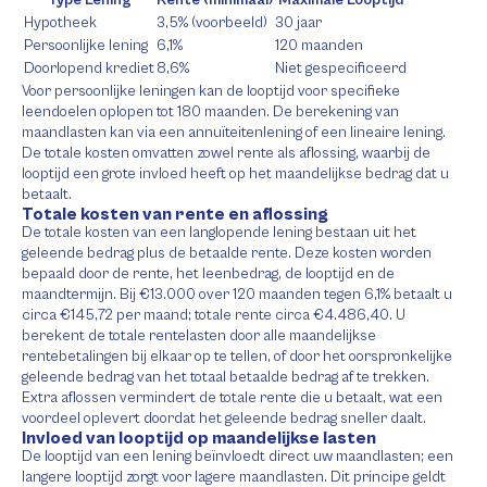
Type Lening
Rente (minimaal)
Maximale Looptijd
Hypotheek
3,5% (voorbeeld)
30 jaar
Persoonlijke lening
6,1%
120 maanden
Doorlopend krediet
8,6%
Niet gespecificeerd
Voor persoonlijke leningen kan de looptijd voor specifieke
leendoelen oplopen tot 180 maanden. De berekening van
maandlasten kan via een annuïteitenlening of een lineaire lening.
De totale kosten omvatten zowel rente als aflossing, waarbij de
looptijd een grote invloed heeft op het maandelijkse bedrag dat u
betaalt.
Totale kosten van rente en aflossing
De totale kosten van een langlopende lening bestaan uit het
geleende bedrag plus de betaalde rente. Deze kosten worden
bepaald door de rente, het leenbedrag, de looptijd en de
maandtermijn. Bij €13.000 over 120 maanden tegen 6,1% betaalt u
circa €145,72 per maand; totale rente circa €4.486,40. U
berekent de totale rentelasten door alle maandelijkse
rentebetalingen bij elkaar op te tellen, of door het oorspronkelijke
geleende bedrag van het totaal betaalde bedrag af te trekken.
Extra aflossen vermindert de totale rente die u betaalt, wat een
voordeel oplevert doordat het geleende bedrag sneller daalt.
Invloed van looptijd op maandelijkse lasten
De looptijd van een lening beïnvloedt direct uw maandlasten; een
langere looptijd zorgt voor lagere maandlasten. Dit principe geldt