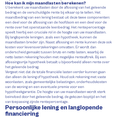
Hoe kan ik mijn maandlasten berekenen?
U berekent uw maandlasten door de aflossing van het geleende
bedrag en de verschuldigde rente bij elkaar op te tellen. Het
maandbedrag van een lening bestaat uit deze twee componenten:
een deel voor de aflossing van de hoofdsom en een deel voor de
rente over het openstaande leenbedrag. Het rentepercentage
speelt hierbij een cruciale rol in de hoogte van uw maandlasten.
Bij langlopende leningen, zoals een hypotheek, kunnen de
maandlasten breder zijn. Naast aflossing en rente kunnen deze ook
kosten voor levensverzekeringen omvatten. Er wordt dan
onderscheid gemaakt tussen bruto en netto lasten, waarbij de
netto lasten rekening houden met mogelijke renteaftrek. Bij een
aflossingsvrije hypotheek betaalt u bijvoorbeeld alleen rente over
het geleende bedrag.
Vergeet niet dat de totale financiële lasten verder kunnen gaan
dan alleen de lening of hypotheek. Houd ook rekening met vaste
woonlasten, zoals gemeentelijke belastingen, onderhoudskosten
van de woning en een eventuele premie voor een
hypotheekgarantie. De hoogte van uw maandlasten wordt sterk
beïnvloed door het geleende bedrag, de gekozen looptijd en het
van toepassing zijnde rentepercentage.
Persoonlijke lening en langlopende
financiering