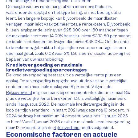
een belangrijke bescherming voor u als lener.
De hoogte van uw rente hangt af van meerdere factoren,
waaronder de looptijd en het type lening, en het bedrag dat u
leent. Een langere looptijd kan bijvoorbeeld de maandlasten
verlagen, maar leidt vaak tot meer totale rentekosten. Bijvoorbeeld,
bij een langlopende lening van €25.000 over 180 maanden tegen
de maximale rente van 14,00% betaalt u circa €333,80 per maand;
de totale rentekosten bedragen dan circa €35.084. Om de rente
te berekenen, gebruikt u het jaarlijkse rentepercentage als een
decimaal getal, zoals 0,03 voor 3%. Dit is een cruciale factor bij het
bepalen van uw maandbedrag.
Kredietvergoeding en maximale
kredietvergoedingspercentages
De kredietvergoeding bestaat uit de wettelijke rente plus een
opslag. Deze vergoeding is opgebouwd uit de variabele wettelijke
rente en een maximale opslag van 8 procent. Volgens de
Rijksoverheid
mag een bank bij consumentenkrediet maximaal 8%
plus de wettelijke rente berekenen. Dit is wettelijk gemaximeerd
sinds 11 augustus 2020. De maximale kredietvergoeding is in de
loop der tijd veranderd: in maart 2021 was deze nog 10 procent. In
2024 bedroeg het maximum 14 procent, wat sinds 1 januari 2025
zo bleef. Vanaf 1 januari 2026 daalt de maximale kredietvergoeding
naar 12 procent, zoals de
Rijksoverheid
heeft vastgesteld.
Economische factoren en actuele