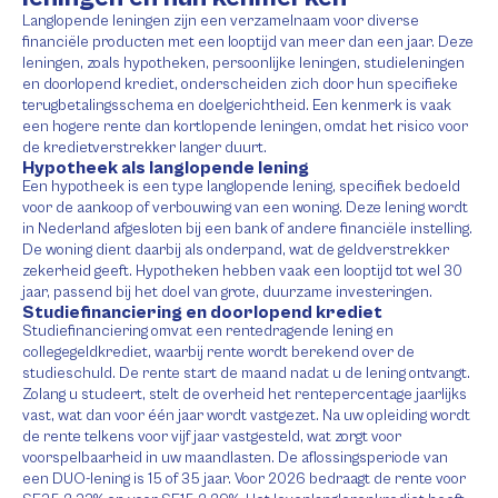
Langlopende leningen zijn een verzamelnaam voor diverse
financiële producten met een looptijd van meer dan een jaar. Deze
leningen, zoals hypotheken, persoonlijke leningen, studieleningen
en doorlopend krediet, onderscheiden zich door hun specifieke
terugbetalingsschema en doelgerichtheid. Een kenmerk is vaak
een hogere rente dan kortlopende leningen, omdat het risico voor
de kredietverstrekker langer duurt.
Hypotheek als langlopende lening
Een hypotheek is een type langlopende lening, specifiek bedoeld
voor de aankoop of verbouwing van een woning. Deze lening wordt
in Nederland afgesloten bij een bank of andere financiële instelling.
De woning dient daarbij als onderpand, wat de geldverstrekker
zekerheid geeft. Hypotheken hebben vaak een looptijd tot wel 30
jaar, passend bij het doel van grote, duurzame investeringen.
Studiefinanciering en doorlopend krediet
Studiefinanciering omvat een rentedragende lening en
collegegeldkrediet, waarbij rente wordt berekend over de
studieschuld. De rente start de maand nadat u de lening ontvangt.
Zolang u studeert, stelt de overheid het rentepercentage jaarlijks
vast, wat dan voor één jaar wordt vastgezet. Na uw opleiding wordt
de rente telkens voor vijf jaar vastgesteld, wat zorgt voor
voorspelbaarheid in uw maandlasten. De aflossingsperiode van
een DUO-lening is 15 of 35 jaar. Voor 2026 bedraagt de rente voor