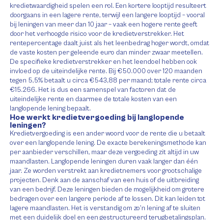
kredietwaardigheid spelen een rol. Een kortere looptijd resulteert
doorgaans in een lagere rente, terwijl een langere looptijd – vooral
bij leningen van meer dan 10 jaar – vaak een hogere rente geeft
door het verhoogde risico voor de kredietverstrekker. Het
rentepercentage daalt juist als het leenbedrag hoger wordt, omdat
de vaste kosten per geleende euro dan minder zwaar meetellen.
De specifieke kredietverstrekker en het leendoel hebben ook
invloed op de uiteindelijke rente. Bij €50.000 over 120 maanden
tegen 5,5% betaalt u circa €543,88 per maand; totale rente circa
€15.266. Het is dus een samenspel van factoren dat de
uiteindelijke rente en daarmee de totale kosten van een
langlopende lening bepaalt.
Hoe werkt kredietvergoeding bij langlopende
leningen?
Kredietvergoeding is een ander woord voor de rente die u betaalt
over een langlopende lening. De exacte berekeningsmethode kan
per aanbieder verschillen, maar deze vergoeding zit altijd in uw
maandlasten. Langlopende leningen duren vaak langer dan één
jaar. Ze worden verstrekt aan kredietnemers voor grootschalige
projecten. Denk aan de aanschaf van een huis of de uitbreiding
van een bedrijf. Deze leningen bieden de mogelijkheid om grotere
bedragen over een langere periode af te lossen. Dit kan leiden tot
lagere maandlasten. Het is verstandig om zo’n lening af te sluiten
met een duidelijk doel en een gestructureerd terugbetalingsplan.