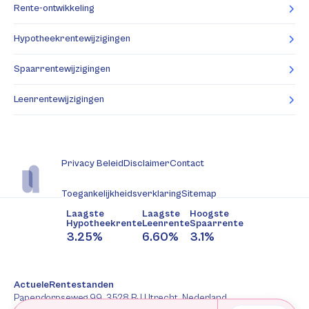
Rente-ontwikkeling
Hypotheekrentewijzigingen
Spaarrentewijzigingen
Leenrentewijzigingen
Privacy Beleid
Disclaimer
Contact
Toegankelijkheidsverklaring
Sitemap
Laagste
Laagste
Hoogste
Hypotheekrente
Leenrente
Spaarrente
3.25%
6.60%
3.1%
ActueleRentestanden
Papendorpseweg 99, 3528 BJ Utrecht, Nederland