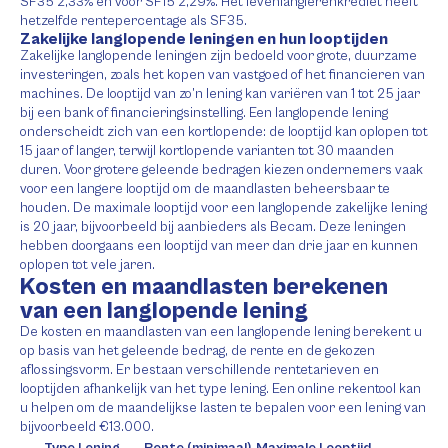
SF35 2,33% en voor SF15 2,29%. Het levenlanglerenkrediet heeft
hetzelfde rentepercentage als SF35.
Zakelijke langlopende leningen en hun looptijden
Zakelijke langlopende leningen zijn bedoeld voor grote, duurzame
investeringen, zoals het kopen van vastgoed of het financieren van
machines. De looptijd van zo’n lening kan variëren van 1 tot 25 jaar
bij een bank of financieringsinstelling. Een langlopende lening
onderscheidt zich van een kortlopende: de looptijd kan oplopen tot
15 jaar of langer, terwijl kortlopende varianten tot 30 maanden
duren. Voor grotere geleende bedragen kiezen ondernemers vaak
voor een langere looptijd om de maandlasten beheersbaar te
houden. De maximale looptijd voor een langlopende zakelijke lening
is 20 jaar, bijvoorbeeld bij aanbieders als Becam. Deze leningen
hebben doorgaans een looptijd van meer dan drie jaar en kunnen
oplopen tot vele jaren.
Kosten en maandlasten berekenen
van een langlopende lening
De kosten en maandlasten van een langlopende lening berekent u
op basis van het geleende bedrag, de rente en de gekozen
aflossingsvorm. Er bestaan verschillende rentetarieven en
looptijden afhankelijk van het type lening. Een online rekentool kan
u helpen om de maandelijkse lasten te bepalen voor een lening van
bijvoorbeeld €13.000.