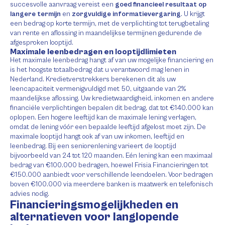
succesvolle aanvraag vereist een
goed financieel resultaat op
langere termijn
en
zorgvuldige informatievergaring
. U krijgt
een bedrag op korte termijn, met de verplichting tot terugbetaling
van rente en aflossing in maandelijkse termijnen gedurende de
afgesproken looptijd.
Maximale leenbedragen en looptijdlimieten
Het maximale leenbedrag hangt af van uw mogelijke financiering en
is het hoogste totaalbedrag dat u verantwoord mag lenen in
Nederland. Kredietverstrekkers berekenen dit als uw
leencapaciteit vermenigvuldigd met 50, uitgaande van 2%
maandelijkse aflossing. Uw kredietwaardigheid, inkomen en andere
financiële verplichtingen bepalen dit bedrag, dat tot €140.000 kan
oplopen. Een hogere leeftijd kan de maximale lening verlagen,
omdat de lening vóór een bepaalde leeftijd afgelost moet zijn. De
maximale looptijd hangt ook af van uw inkomen, leeftijd en
leenbedrag. Bij een seniorenlening varieert de looptijd
bijvoorbeeld van 24 tot 120 maanden. Eén lening kan een maximaal
bedrag van €100.000 bedragen, hoewel Frisia Financieringen tot
€150.000 aanbiedt voor verschillende leendoelen. Voor bedragen
boven €100.000 via meerdere banken is maatwerk en telefonisch
advies nodig.
Financieringsmogelijkheden en
alternatieven voor langlopende