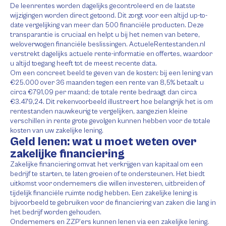
De leenrentes worden dagelijks gecontroleerd en de laatste
wijzigingen worden direct getoond. Dit zorgt voor een altijd up-to-
date vergelijking van meer dan 500 financiële producten. Deze
transparantie is cruciaal en helpt u bij het nemen van betere,
weloverwogen financiële beslissingen. ActueleRentestanden.nl
verstrekt dagelijks actuele rente-informatie en offertes, waardoor
u altijd toegang heeft tot de meest recente data.
Om een concreet beeld te geven van de kosten: bij een lening van
€25.000 over 36 maanden tegen een rente van 8,5% betaalt u
circa €791,09 per maand; de totale rente bedraagt dan circa
€3.479,24. Dit rekenvoorbeeld illustreert hoe belangrijk het is om
rentestanden nauwkeurig te vergelijken, aangezien kleine
verschillen in rente grote gevolgen kunnen hebben voor de totale
kosten van uw zakelijke lening.
Geld lenen: wat u moet weten over
zakelijke financiering
Zakelijke financiering omvat het verkrijgen van kapitaal om een
bedrijf te starten, te laten groeien of te ondersteunen. Het biedt
uitkomst voor ondernemers die willen investeren, uitbreiden of
tijdelijk financiële ruimte nodig hebben. Een zakelijke lening is
bijvoorbeeld te gebruiken voor de financiering van zaken die lang in
het bedrijf worden gehouden.
Ondernemers en ZZP’ers kunnen lenen via een zakelijke lening.