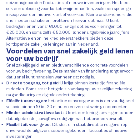
seizoensgebonden fluctuaties of nieuwe investeringen. Het biedt
ook een oplossing voor kortetermijnbehoeften, zoals een spoedige
inkoop voor een nieuwe klant of voorraad. Kleine ondernemers die
snel moeten schakelen, profiteren hiervan optimaal. U kunt
bedragen lenen vanaf €1.000. Er zijn opties voor leningen tot
€25.000, en soms zelfs €50.000, zonder uitgebreide jaarcijfers.
Alternatieve en online kredietverstrekkers bieden deze
kortlopende zakelijke leningen aan in Nederland.
Voordelen van snel zakelijk geld lenen
voor uw bedrijf
Snel zakelijk geld lenen biedt verschillende concrete voordelen
voor uw bedrijfsvoering. Deze manier van financiering zorgt ervoor
dat u snel kunt handelen wanneer dat nodig is.
Directe toegang tot geld:
U krijgt binnen korte tijd financiële
middelen. Soms staat het geld al vandaag op uw zakelijke rekening
na goedkeuring en digitale ondertekening.
Efficiënt aanvragen:
Het online aanvraagproces is eenvoudig, snel
voltooid binnen 10 tot 20 minuten en vereist weinig documenten.
Minder administratieve last:
U kunt een lening aanvragen zonder
dat uitgebreide jaarcijfers nodig zijn, wat het proces versnelt.
Flexibiliteit voor groei:
Dit stelt u in staat direct te reageren op
onverwachte uitgaven, seizoensgebonden fluctuaties of nieuwe
investeringen.