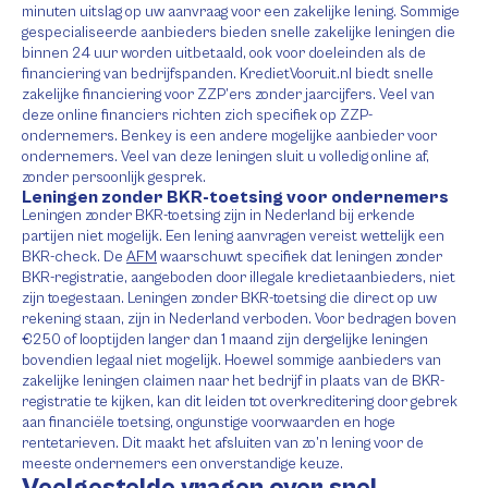
minuten uitslag op uw aanvraag voor een zakelijke lening. Sommige
gespecialiseerde aanbieders bieden snelle zakelijke leningen die
binnen 24 uur worden uitbetaald, ook voor doeleinden als de
financiering van bedrijfspanden. KredietVooruit.nl biedt snelle
zakelijke financiering voor ZZP’ers zonder jaarcijfers. Veel van
deze online financiers richten zich specifiek op ZZP-
ondernemers. Benkey is een andere mogelijke aanbieder voor
ondernemers. Veel van deze leningen sluit u volledig online af,
zonder persoonlijk gesprek.
Leningen zonder BKR-toetsing voor ondernemers
Leningen zonder BKR-toetsing zijn in Nederland bij erkende
partijen niet mogelijk. Een lening aanvragen vereist wettelijk een
BKR-check. De
AFM
waarschuwt specifiek dat leningen zonder
BKR-registratie, aangeboden door illegale kredietaanbieders, niet
zijn toegestaan. Leningen zonder BKR-toetsing die direct op uw
rekening staan, zijn in Nederland verboden. Voor bedragen boven
€250 of looptijden langer dan 1 maand zijn dergelijke leningen
bovendien legaal niet mogelijk. Hoewel sommige aanbieders van
zakelijke leningen claimen naar het bedrijf in plaats van de BKR-
registratie te kijken, kan dit leiden tot overkreditering door gebrek
aan financiële toetsing, ongunstige voorwaarden en hoge
rentetarieven. Dit maakt het afsluiten van zo’n lening voor de
meeste ondernemers een onverstandige keuze.