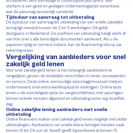
accepteren zelfs voorlopige of tussentijdse jaarcijfers. Voor
starters is een goed en gedegen ondernemingsplan essentieel,
wat de aanvraag aanzienlijk versterkt.
Tijdsduur van aanvraag tot uitbetaling
De tijdsduur van aanvraag tot uitbetaling van een snelle zakelijke
lening ligt meestal tussen de 2 en 5 werkdagen. Dit geldt
doorgaans in Nederland. De snelheid van uitbetaling hangt sterk af
van hoe snel u alle benodigde documenten aanlevert. Als u de
papieren tijdig en correct indient, kan de financiering vlot op uw
rekening staan.
Vergelijking van aanbieders voor snel
zakelijk geld lenen
Voor snel zakelijk geld lenen is het belangrijk aanbieders te
vergelijken, gezien de duidelijke verschillen in rente, voorwaarden
en service. Deze online, eenvoudige aanvraagprocessen helpen
ondernemers snel extra werkkapitaal te verkrijgen. Online tools
tonen u de voordeligste optie en uw geschiktheid, met aanvragen
binnen enkele minuten afgerond en uitbetaling soms nog dezelfde
dag.
Online zakelijke lening aanbieders met snelle
uitbetaling
Online financiers maken snel zakelijk geld lenen mogelijk met vlotte
uitbetalingen. Aanbieders van snelle kleine leningen betalen vaak
binnen 12 tot 24 uur uit. New10 geeft bijvoorbeeld al binnen 15