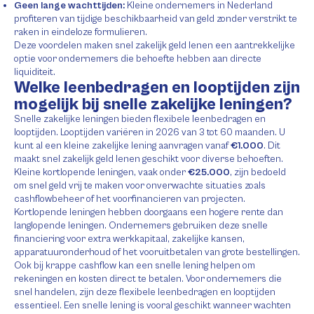
Geen lange wachttijden:
Kleine ondernemers in Nederland
profiteren van tijdige beschikbaarheid van geld zonder verstrikt te
raken in eindeloze formulieren.
Deze voordelen maken snel zakelijk geld lenen een aantrekkelijke
optie voor ondernemers die behoefte hebben aan directe
liquiditeit.
Welke leenbedragen en looptijden zijn
mogelijk bij snelle zakelijke leningen?
Snelle zakelijke leningen bieden flexibele leenbedragen en
looptijden. Looptijden variëren in 2026 van 3 tot 60 maanden. U
kunt al een kleine zakelijke lening aanvragen vanaf
€1.000
. Dit
maakt snel zakelijk geld lenen geschikt voor diverse behoeften.
Kleine kortlopende leningen, vaak onder
€25.000
, zijn bedoeld
om snel geld vrij te maken voor onverwachte situaties zoals
cashflowbeheer of het voorfinancieren van projecten.
Kortlopende leningen hebben doorgaans een hogere rente dan
langlopende leningen. Ondernemers gebruiken deze snelle
financiering voor extra werkkapitaal, zakelijke kansen,
apparatuuronderhoud of het vooruitbetalen van grote bestellingen.
Ook bij krappe cashflow kan een snelle lening helpen om
rekeningen en kosten direct te betalen. Voor ondernemers die
snel handelen, zijn deze flexibele leenbedragen en looptijden
essentieel. Een snelle lening is vooral geschikt wanneer wachten