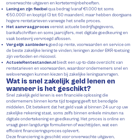
onverwachte uitgaven en kortetermijnbehoeften.
Leningen zijn flexibel
qua bedrag (vanaf €1.000 tot soms
€50.000) en looptijd (3 tot 60 maanden), maar hebben doorgaans
hogere rentetarieven vanwege het snelle proces.
Het aanvraagproces
vereist actuele bedrijfsgegevens,
bankafschriften en soms jaarcijfers, met digitale goedkeuring en
vaak boetevrij vervroegd aflossen.
Vergelijk aanbieders
goed op rente, voorwaarden en service om
de beste zakelijke lening te vinden; leningen zonder BKR-toetsing
zijn verboden en risicovol.
ActueleRentestanden.nl
biedt een up-to-date overzicht van
rentetarieven en voorwaarden, waardoor ondernemers snel en
weloverwogen kunnen kiezen bij zakelijke leningaanvragen.
Wat is snel zakelijk geld lenen en
wanneer is het geschikt?
Snel zakelijk geld lenen is een financiële oplossing die
ondernemers binnen korte tijd toegang geeft tot benodigde
middelen. Dit betekent dat het geld vaak al binnen 24 uur op uw
zakelijke rekening staat, soms zelfs binnen enkele minuten na
digitale ondertekening en goedkeuring. Het proces is online en
vraagt geen langdurige formulieren of wachttijden, wat een
efficiënt financieringsproces oplevert.
Deze financiering is geschikt voor onverwachte uitgaven,