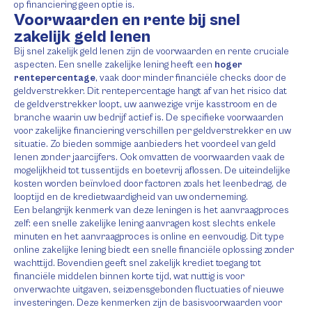
op financiering geen optie is.
Voorwaarden en rente bij snel
zakelijk geld lenen
Bij snel zakelijk geld lenen zijn de voorwaarden en rente cruciale
aspecten. Een snelle zakelijke lening heeft een
hoger
rentepercentage
, vaak door minder financiële checks door de
geldverstrekker. Dit rentepercentage hangt af van het risico dat
de geldverstrekker loopt, uw aanwezige vrije kasstroom en de
branche waarin uw bedrijf actief is. De specifieke voorwaarden
voor zakelijke financiering verschillen per geldverstrekker en uw
situatie. Zo bieden sommige aanbieders het voordeel van geld
lenen zonder jaarcijfers. Ook omvatten de voorwaarden vaak de
mogelijkheid tot tussentijds en boetevrij aflossen. De uiteindelijke
kosten worden beïnvloed door factoren zoals het leenbedrag, de
looptijd en de kredietwaardigheid van uw onderneming.
Een belangrijk kenmerk van deze leningen is het aanvraagproces
zelf: een snelle zakelijke lening aanvragen kost slechts enkele
minuten en het aanvraagproces is online en eenvoudig. Dit type
online zakelijke lening biedt een snelle financiële oplossing zonder
wachttijd. Bovendien geeft snel zakelijk krediet toegang tot
financiële middelen binnen korte tijd, wat nuttig is voor
onverwachte uitgaven, seizoensgebonden fluctuaties of nieuwe
investeringen. Deze kenmerken zijn de basisvoorwaarden voor