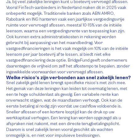
Ja, bij veel zakelijke leningen kunt u boetevrij vervroegd aflossen.
Vooral FinTech-aanbieders in Nederland maken dit in 2025 vaak
onbeperkt mogelijk. Traditionele banken zoals ABN AMRO,
Rabobank en ING hanteren vaak een jaarlijkse vergoedingsvrije
ruimte voor vervroegd aflossen, meestal 10-15% van de initiële
leensom, waarna een vergoedingsrente van toepassing kan zijn.
Ook kunnen extra administratiekosten in rekening worden
gebracht bij aanpassing van het maandbedrag. Voor
vastgoedfinancieringen is het vaak mogelijk om 10% van de initiële
leensom per jaar boetevrij af te lossen, al biedt niet elke
vastgoedfinanciering deze optie. BridgeFund geeft ondernemers
daarentegen de vrijheid om zelf het aflostempo te bepalen, zonder
ingewikkelde voorwaarden voor vervroegd aflossen.
Welke risico’s zijn verbonden aan snel zakelijk lenen?
Snel zakelijk geld lenen brengt specifieke risico’s met zich mee.
Het gemak van deze leningen kan leiden tot overmatig lenen, met
een te hoge schuldenlast als gevolg. Een variabele rente kan
onverwacht stijgen, wat de maandlasten verhoogt. Ook kan de
eerste betaling al nodig zijn voordat uw cashflow voldoende is.
Sneller aflossen of een kortere looptijd kan de druk op uw
werkkapitaal verhogen. Een lening kan worden opgezegd als u
afspraken niet nakomt, met een directe terugbetalingsplicht.
Daarom is snel zakelijk lenen vooral geschikt als wachten
onmogelijk is, en niet voor impulsieve beslissingen.