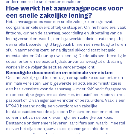
ondernemers die snel moeten schakelen.
Hoe werkt het aanvraagproces voor
een snelle zakelijke lening?
Het aanvraagproces voor een snelle zakelijke lening omvat
doorgaans enkele overzichtelijke stappen. Online financiers, vaak
fintechs, kunnen de aanvraag, beoordeling en uitbetaling van de
lening versnellen, waarbij een bijgewerkte administratie helpt bij
een snelle beoordeling. U krijgt vaak binnen één werkdag te horen
of u in aanmerking komt, en na digitaal akkoord staat het geld
meestal binnen 24 uur op uw rekening. De details over benodigde
documenten en de exacte tijdsduur van aanvraag tot uitbetaling
worden in de volgende secties verder toegelicht.
Benodigde documenten en minimale vereisten
Om snel zakelijk geld te lenen, zijn er specifieke documenten en
minimale vereisten. Een bijgewerkte en actuele administratie is
een basisvereiste voor de aanvraag. U moet KVK bedrijfsgegevens
en persoonlijke gegevens aanleveren, inclusief een kopie van het
paspoort of ID van eigenaar, vennoten of bestuurders. Vaak is een
MT940 bestand nodig, een overzicht van zakelijke
banktransacties van de afgelopen 12 maanden, samen met een
screenshot van de bankrekening of een zakelijke bankpas.
Bestaande ondernemers leveren jaarcijfers aan, waarbij meestal
die van het afgelopen jaar volstaan; sommige aanbieders