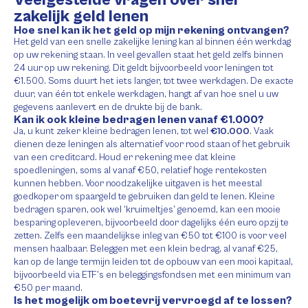
Veelgestelde vragen over snel
zakelijk geld lenen
Hoe snel kan ik het geld op mijn rekening ontvangen?
Het geld van een snelle zakelijke lening kan al binnen één werkdag
op uw rekening staan. In veel gevallen staat het geld zelfs binnen
24 uur op uw rekening. Dit geldt bijvoorbeeld voor leningen tot
€1.500. Soms duurt het iets langer, tot twee werkdagen. De exacte
duur, van één tot enkele werkdagen, hangt af van hoe snel u uw
gegevens aanlevert en de drukte bij de bank.
Kan ik ook kleine bedragen lenen vanaf €1.000?
Ja, u kunt zeker kleine bedragen lenen, tot wel
€10.000
. Vaak
dienen deze leningen als alternatief voor rood staan of het gebruik
van een creditcard. Houd er rekening mee dat kleine
spoedleningen, soms al vanaf €50, relatief hoge rentekosten
kunnen hebben. Voor noodzakelijke uitgaven is het meestal
goedkoper om spaargeld te gebruiken dan geld te lenen. Kleine
bedragen sparen, ook wel ‘kruimeltjes’ genoemd, kan een mooie
besparing opleveren, bijvoorbeeld door dagelijks één euro opzij te
zetten. Zelfs een maandelijkse inleg van €50 tot €100 is voor veel
mensen haalbaar. Beleggen met een klein bedrag, al vanaf €25,
kan op de lange termijn leiden tot de opbouw van een mooi kapitaal,
bijvoorbeeld via ETF’s en beleggingsfondsen met een minimum van
€50 per maand.
Is het mogelijk om boetevrij vervroegd af te lossen?