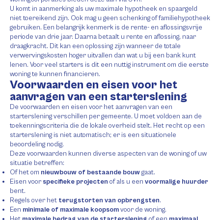
U komt in aanmerking als uw maximale hypotheek en spaargeld
niet toereikend zijn. Ook mag u geen schenking of familiehypotheek
gebruiken. Een belangrijk kenmerk is de rente- en aflossingsvrije
periode van drie jaar. Daarna betaalt u rente en aflossing, naar
draagkracht. Dit kan een oplossing zijn wanneer de totale
verwervingskosten hoger uitvallen dan wat u bij een bank kunt
lenen. Voor veel starters is dit een nuttig instrument om die eerste
woning te kunnen financieren.
Voorwaarden en eisen voor het
aanvragen van een starterslening
De voorwaarden en eisen voor het aanvragen van een
starterslening verschillen per gemeente. U moet voldoen aan de
toekenningscriteria die de lokale overheid stelt. Het recht op een
starterslening is niet automatisch; er is een situationele
beoordeling nodig.
Deze voorwaarden kunnen diverse aspecten van de woning of uw
situatie betreffen:
Of het om
nieuwbouw of bestaande bouw
gaat.
Eisen voor
specifieke projecten
of als u een
voormalige huurder
bent.
Regels over het
terugstorten van opbrengsten
.
Een
minimale of maximale koopsom
voor de woning.
Het
maximale bedrag van de starterslening
of een
maximaal