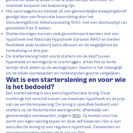
maximale koopsom van toepassing zijn.
Het aanvraagproces bestaat uit een gemeentelijke toewijzingsbrief
gevolgd door een financiële beoordeling door het
Stimuleringsfonds Volkshuisvesting (SVn), met een doorlooptijd van
gemiddeld 6 tot 8 weken.
Startersleningen kunnen vaak gecombineerd worden met een
hypotheek met Nationale Hypotheek Garantie (NHG) en bieden
flexibiliteit zoals boetevrij extra aflossen en de mogelijkheid tot
hertoetsing na drie jaar.
De starterslening helpt vooral starters om de kloof tussen
hypotheek en woningprijs te overbruggen, al kan het op korte
termijn druk zetten op de woningprijzen; daarom is het belangrijk
om de lokale voorwaarden en rentestanden goed te vergelijken.
Wat is een starterslening en voor wie
is het bedoeld?
Een starterslening is een extra hypothecaire lening. Deze
overbrugt het verschil tussen uw maximale hypotheek en de prijs
van uw eerste koopwoning. De lening is specifiek bedoeld voor
starters op de Nederlandse woningmarkt, afhankelijk van
gemeentelijke voorwaarden, volgens
NHG
. Zij moeten voor het
eerst een eigen woning kopen en deze zelf bewonen. Het is een
aanvullende lening op een reguliere hypotheek. Gemeenten en
woningcorporaties bieden deze aan via SVn.