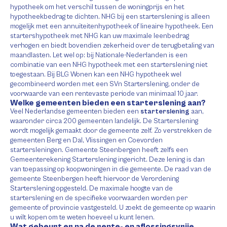
hypotheek om het verschil tussen de woningprijs en het
hypotheekbedrag te dichten. NHG bij een starterslening is alleen
mogelijk met een annuïteitenhypotheek of lineaire hypotheek. Een
startershypotheek met NHG kan uw maximale leenbedrag
verhogen en biedt bovendien zekerheid over de terugbetaling van
maandlasten. Let wel op: bij Nationale-Nederlanden is een
combinatie van een NHG hypotheek met een starterslening niet
toegestaan. Bij BLG Wonen kan een NHG hypotheek wel
gecombineerd worden met een SVn Starterslening, onder de
voorwaarde van een rentevaste periode van minimaal 10 jaar.
Welke gemeenten bieden een starterslening aan?
Veel Nederlandse gemeenten bieden een
starterslening
aan,
waaronder circa 200 gemeenten landelijk. De Starterslening
wordt mogelijk gemaakt door de gemeente zelf. Zo verstrekken de
gemeenten Berg en Dal, Vlissingen en Coevorden
startersleningen. Gemeente Steenbergen heeft zelfs een
Gemeenterekening Starterslening ingericht. Deze lening is dan
van toepassing op koopwoningen in die gemeente. De raad van de
gemeente Steenbergen heeft hiervoor de Verordening
Starterslening opgesteld. De maximale hoogte van de
starterslening en de specifieke voorwaarden worden per
gemeente of provincie vastgesteld. U zoekt de gemeente op waarin
u wilt kopen om te weten hoeveel u kunt lenen.
Wat gebeurt er na de rente- en aflossingsvrije