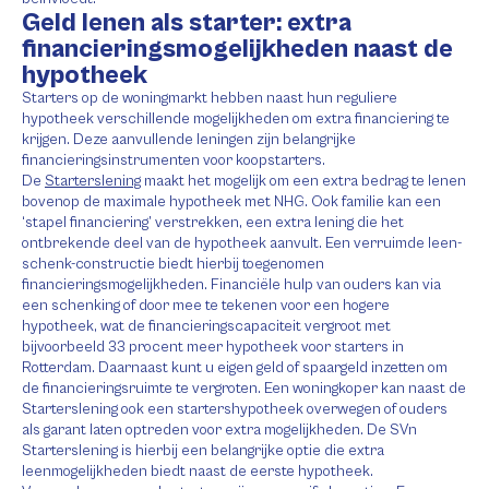
Geld lenen als starter: extra
financieringsmogelijkheden naast de
hypotheek
Starters op de woningmarkt hebben naast hun reguliere
hypotheek verschillende mogelijkheden om extra financiering te
krijgen. Deze aanvullende leningen zijn belangrijke
financieringsinstrumenten voor koopstarters.
De
Starterslening
maakt het mogelijk om een extra bedrag te lenen
bovenop de maximale hypotheek met NHG. Ook familie kan een
‘stapel financiering’ verstrekken, een extra lening die het
ontbrekende deel van de hypotheek aanvult. Een verruimde leen-
schenk-constructie biedt hierbij toegenomen
financieringsmogelijkheden. Financiële hulp van ouders kan via
een schenking of door mee te tekenen voor een hogere
hypotheek, wat de financieringscapaciteit vergroot met
bijvoorbeeld 33 procent meer hypotheek voor starters in
Rotterdam. Daarnaast kunt u eigen geld of spaargeld inzetten om
de financieringsruimte te vergroten. Een woningkoper kan naast de
Starterslening ook een startershypotheek overwegen of ouders
als garant laten optreden voor extra mogelijkheden. De SVn
Starterslening is hierbij een belangrijke optie die extra
leenmogelijkheden biedt naast de eerste hypotheek.