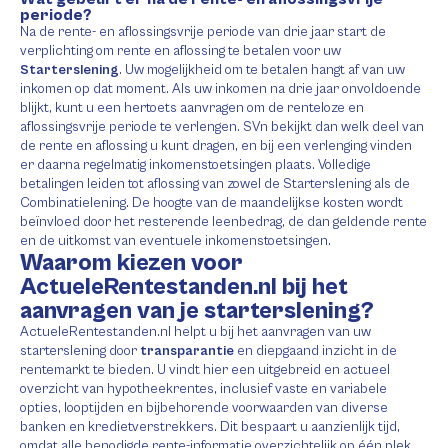
periode?
Na de rente- en aflossingsvrije periode van drie jaar start de
verplichting om rente en aflossing te betalen voor uw
Starterslening
. Uw mogelijkheid om te betalen hangt af van uw
inkomen op dat moment. Als uw inkomen na drie jaar onvoldoende
blijkt, kunt u een hertoets aanvragen om de renteloze en
aflossingsvrije periode te verlengen. SVn bekijkt dan welk deel van
de rente en aflossing u kunt dragen, en bij een verlenging vinden
er daarna regelmatig inkomenstoetsingen plaats. Volledige
betalingen leiden tot aflossing van zowel de Starterslening als de
Combinatielening. De hoogte van de maandelijkse kosten wordt
beïnvloed door het resterende leenbedrag, de dan geldende rente
en de uitkomst van eventuele inkomenstoetsingen.
Waarom kiezen voor
ActueleRentestanden.nl bij het
aanvragen van je starterslening?
ActueleRentestanden.nl helpt u bij het aanvragen van uw
starterslening door
transparantie
en diepgaand inzicht in de
rentemarkt te bieden. U vindt hier een uitgebreid en actueel
overzicht van hypotheekrentes, inclusief vaste en variabele
opties, looptijden en bijbehorende voorwaarden van diverse
banken en kredietverstrekkers. Dit bespaart u aanzienlijk tijd,
omdat alle benodigde rente-informatie overzichtelijk op één plek