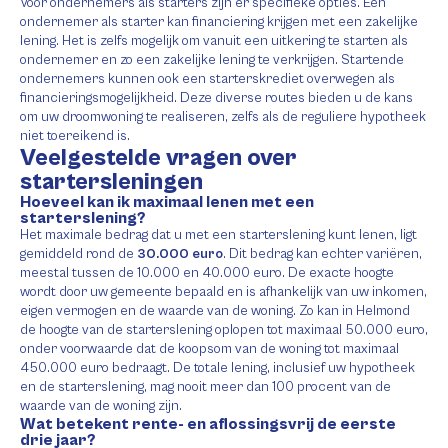
Voor ondernemers als starters zijn er specifieke opties. Een
ondernemer als starter kan financiering krijgen met een zakelijke
lening. Het is zelfs mogelijk om vanuit een uitkering te starten als
ondernemer en zo een zakelijke lening te verkrijgen. Startende
ondernemers kunnen ook een starterskrediet overwegen als
financieringsmogelijkheid. Deze diverse routes bieden u de kans
om uw droomwoning te realiseren, zelfs als de reguliere hypotheek
niet toereikend is.
Veelgestelde vragen over
startersleningen
Hoeveel kan ik maximaal lenen met een
starterslening?
Het maximale bedrag dat u met een starterslening kunt lenen, ligt
gemiddeld rond de
30.000 euro
. Dit bedrag kan echter variëren,
meestal tussen de 10.000 en 40.000 euro. De exacte hoogte
wordt door uw gemeente bepaald en is afhankelijk van uw inkomen,
eigen vermogen en de waarde van de woning. Zo kan in Helmond
de hoogte van de starterslening oplopen tot maximaal 50.000 euro,
onder voorwaarde dat de koopsom van de woning tot maximaal
450.000 euro bedraagt. De totale lening, inclusief uw hypotheek
en de starterslening, mag nooit meer dan 100 procent van de
waarde van de woning zijn.
Wat betekent rente- en aflossingsvrij de eerste
drie jaar?