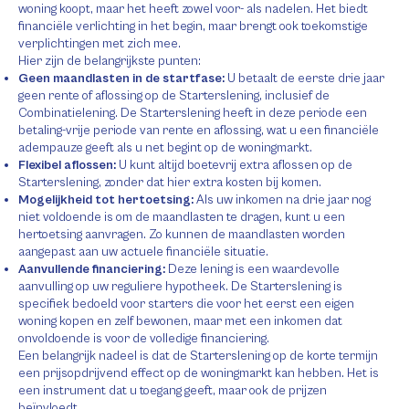
woning koopt, maar het heeft zowel voor- als nadelen. Het biedt
financiële verlichting in het begin, maar brengt ook toekomstige
verplichtingen met zich mee.
Hier zijn de belangrijkste punten:
Geen maandlasten in de startfase:
U betaalt de eerste drie jaar
geen rente of aflossing op de Starterslening, inclusief de
Combinatielening. De Starterslening heeft in deze periode een
betaling-vrije periode van rente en aflossing, wat u een financiële
adempauze geeft als u net begint op de woningmarkt.
Flexibel aflossen:
U kunt altijd boetevrij extra aflossen op de
Starterslening, zonder dat hier extra kosten bij komen.
Mogelijkheid tot hertoetsing:
Als uw inkomen na drie jaar nog
niet voldoende is om de maandlasten te dragen, kunt u een
hertoetsing aanvragen. Zo kunnen de maandlasten worden
aangepast aan uw actuele financiële situatie.
Aanvullende financiering:
Deze lening is een waardevolle
aanvulling op uw reguliere hypotheek. De Starterslening is
specifiek bedoeld voor starters die voor het eerst een eigen
woning kopen en zelf bewonen, maar met een inkomen dat
onvoldoende is voor de volledige financiering.
Een belangrijk nadeel is dat de Starterslening op de korte termijn
een prijsopdrijvend effect op de woningmarkt kan hebben. Het is
een instrument dat u toegang geeft, maar ook de prijzen
beïnvloedt.