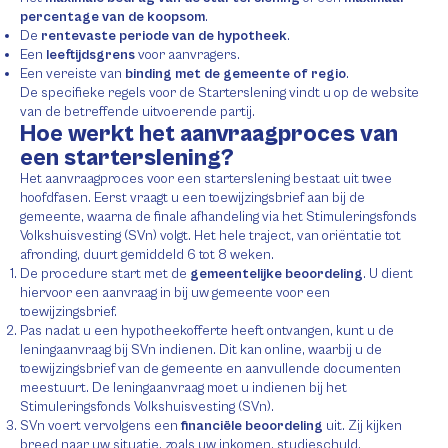
percentage van de koopsom
.
De
rentevaste periode van de hypotheek
.
Een
leeftijdsgrens
voor aanvragers.
Een vereiste van
binding met de gemeente of regio
.
De specifieke regels voor de Starterslening vindt u op de website
van de betreffende uitvoerende partij.
Hoe werkt het aanvraagproces van
een starterslening?
Het aanvraagproces voor een starterslening bestaat uit twee
hoofdfasen. Eerst vraagt u een toewijzingsbrief aan bij de
gemeente, waarna de finale afhandeling via het Stimuleringsfonds
Volkshuisvesting (SVn) volgt. Het hele traject, van oriëntatie tot
afronding, duurt gemiddeld 6 tot 8 weken.
De procedure start met de
gemeentelijke beoordeling
. U dient
hiervoor een aanvraag in bij uw gemeente voor een
toewijzingsbrief.
Pas nadat u een hypotheekofferte heeft ontvangen, kunt u de
leningaanvraag bij SVn indienen. Dit kan online, waarbij u de
toewijzingsbrief van de gemeente en aanvullende documenten
meestuurt. De leningaanvraag moet u indienen bij het
Stimuleringsfonds Volkshuisvesting (SVn).
SVn voert vervolgens een
financiële beoordeling
uit. Zij kijken
breed naar uw situatie, zoals uw inkomen, studieschuld,