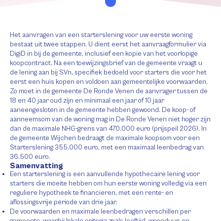
Het aanvragen van een starterslening voor uw eerste woning
bestaat uit twee stappen. U dient eerst het aanvraagformulier via
DigiD in bij de gemeente, inclusief een kopie van het voorlopige
koopcontract. Na een toewijzingsbrief van de gemeente vraagt u
de lening aan bij SVn, specifiek bedoeld voor starters die voor het
eerst een huis kopen en voldoen aan gemeentelijke voorwaarden.
Zo moet in de gemeente De Ronde Venen de aanvrager tussen de
18 en 40 jaar oud zijn en minimaal een jaar of 10 jaar
aaneengesloten in de gemeente hebben gewoond. De koop- of
aanneemsom van de woning mag in De Ronde Venen niet hoger zijn
dan de maximale NHG-grens van 470.000 euro (prijspeil 2026). In
de gemeente Wijchen bedraagt de maximale koopsom voor een
Starterslening 355.000 euro, met een maximaal leenbedrag van
36.500 euro.
Samenvatting
Een starterslening is een aanvullende hypothecaire lening voor
starters die moeite hebben om hun eerste woning volledig via een
reguliere hypotheek te financieren, met een rente- en
aflossingsvrije periode van drie jaar.
De voorwaarden en maximale leenbedragen verschillen per
gemeente, waarbij lokale criteria zoals leeftijd, woonduur, en