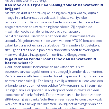
risico’s met zich meebrengt.
Kan ik ook als zzp’er een lening zonder bankafschrift
krijgen?
Als zzp’er kunt u een zakelijke lening aanvragen waarbij digitale
inzage in banktransacties volstaat, in plaats van fysieke
bankafschriften. Bij sommige aanbieders worden de transacties
en geldstromen op uw rekening beoordeeld. Zij bepalen de
maximale hoogte van de lening op basis van actuele
banktransacties. Hiervoor is het nodig dat u banktransacties
uploadt. Dit gebeurt vaak in de vorm van een MT940 bestand met
zakelijke transacties van de afgelopen 12 maanden. Dit betekent
dat u geen traditionele papieren afschriften hoeft te overleggen,
maar wel digitale inzage geeft in uw financiële gegevens.
Is geld lenen zonder loonstrook en bankafschrift
betrouwbaar?
Geld lenen zonder loonstrook en bankafschrift is niet
betrouwbaar, want geld lenen is niet mogelijk zonder documenten.
Zelfs bij een snelle lening zonder fysiek papierwerk blijft financiële
controle noodzakelijk. Een lening is veilig wanneer u kiest voor een
erkende aanbieder met een geldige AFM-vergunning. Bij sommige
leningen, zoals verpanden, is onderpand nodig in plaats van een
loonstrook of bankafschrift. Echter, voor particulier lenen zonder
BKR-toetsing zijn bankafschriften en een recente loonstrook vaak
wel vereist als bewijs van inkomen. Ook bij het aanvragen van een
lening zonder gedoe moet u loonstrookjes aanleveren.