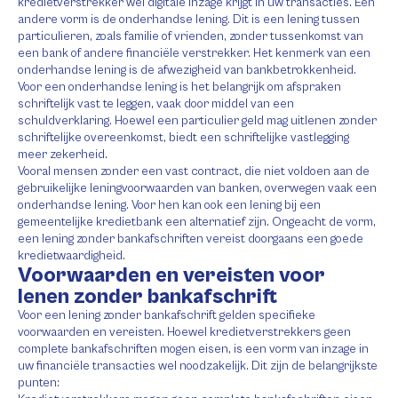
kredietverstrekker wel digitale inzage krijgt in uw transacties. Een
andere vorm is de onderhandse lening. Dit is een lening tussen
particulieren, zoals familie of vrienden, zonder tussenkomst van
een bank of andere financiële verstrekker. Het kenmerk van een
onderhandse lening is de afwezigheid van bankbetrokkenheid.
Voor een onderhandse lening is het belangrijk om afspraken
schriftelijk vast te leggen, vaak door middel van een
schuldverklaring. Hoewel een particulier geld mag uitlenen zonder
schriftelijke overeenkomst, biedt een schriftelijke vastlegging
meer zekerheid.
Vooral mensen zonder een vast contract, die niet voldoen aan de
gebruikelijke leningvoorwaarden van banken, overwegen vaak een
onderhandse lening. Voor hen kan ook een lening bij een
gemeentelijke kredietbank een alternatief zijn. Ongeacht de vorm,
een lening zonder bankafschriften vereist doorgaans een goede
kredietwaardigheid.
Voorwaarden en vereisten voor
lenen zonder bankafschrift
Voor een lening zonder bankafschrift gelden specifieke
voorwaarden en vereisten. Hoewel kredietverstrekkers geen
complete bankafschriften mogen eisen, is een vorm van inzage in
uw financiële transacties wel noodzakelijk. Dit zijn de belangrijkste
punten: