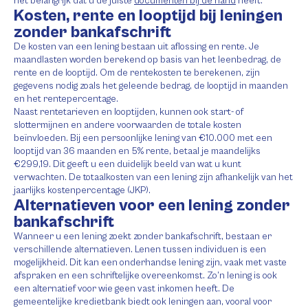
het belangrijk dat u de juiste
documenten bij de hand
heeft.
Kosten, rente en looptijd bij leningen
zonder bankafschrift
De kosten van een lening bestaan uit aflossing en rente. Je
maandlasten worden berekend op basis van het leenbedrag, de
rente en de looptijd. Om de rentekosten te berekenen, zijn
gegevens nodig zoals het geleende bedrag, de looptijd in maanden
en het rentepercentage.
Naast rentetarieven en looptijden, kunnen ook start- of
slottermijnen en andere voorwaarden de totale kosten
beïnvloeden. Bij een persoonlijke lening van €10.000 met een
looptijd van 36 maanden en 5% rente, betaal je maandelijks
€299,19. Dit geeft u een duidelijk beeld van wat u kunt
verwachten. De totaalkosten van een lening zijn afhankelijk van het
jaarlijks kostenpercentage (JKP).
Alternatieven voor een lening zonder
bankafschrift
Wanneer u een lening zoekt zonder bankafschrift, bestaan er
verschillende alternatieven. Lenen tussen individuen is een
mogelijkheid. Dit kan een onderhandse lening zijn, vaak met vaste
afspraken en een schriftelijke overeenkomst. Zo’n lening is ook
een alternatief voor wie geen vast inkomen heeft. De
gemeentelijke kredietbank biedt ook leningen aan, vooral voor