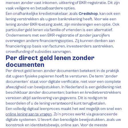
mensen zonder vast inkomen, uitkering of BKR-registratie. Dit zijn
vaak veiligere en betaalbaardere opties.
Een onafhankelijke kredietmakelaar, zoals
Credishop
, kan ook een
lening verstrekken als u geen bankrekening heeft. Voor wie een
lening zonder BKR-toetsing zoekt, zijn minileningen een optie. Ook
particulier geld lenen via familie of vrienden is een alternatief.
Ondernemers met een BKR-registratie of zonder jaarcijfers
overwegen andere financieringsopties. Zij kunnen denken aan
financiering op basis van facturen, investeerders aantrekken,
crowdfunding of subsidies aanvragen.
Per direct geld lenen zonder
documenten
Per direct geld lenen zonder documenten betekent in de praktijk
dat u geen fysieke papieren hoeft te versturen. De term ‘zonder
documenten’ staat voor digitale verificatie, niet voor een complete
afwezigheid van bewijsstukken. In Nederland is een geldlening niet
beschikbaar zonder documenten; banken en kredietverstrekkers
vereisen altijd aanlevering van gegevens. Dit is nodig om te
beoordelen of u de lening verantwoord kunt terugbetalen.
Een volledig digitaal leenproces maakt het wel mogelijk om snel een
online lening aan te vragen
. Zo’n proces werkt via geavanceerde
digitale systemen. U levert dan benodigde bewijsstukken, zoals uw
loonstrook en identiteitsbewijs, online aan. Voor de meeste