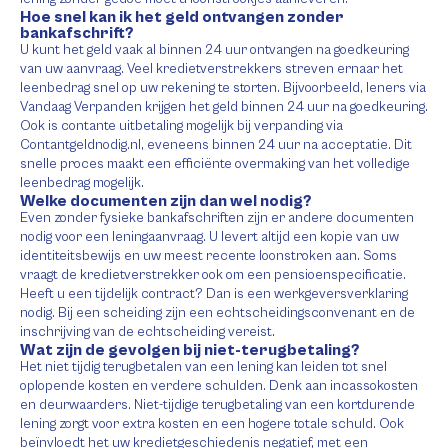
Hoe snel kan ik het geld ontvangen zonder
bankafschrift?
U kunt het geld vaak al binnen 24 uur ontvangen na goedkeuring
van uw aanvraag. Veel kredietverstrekkers streven ernaar het
leenbedrag snel op uw rekening te storten. Bijvoorbeeld, leners via
Vandaag Verpanden krijgen het geld binnen 24 uur na goedkeuring.
Ook is contante uitbetaling mogelijk bij verpanding via
Contantgeldnodig.nl, eveneens binnen 24 uur na acceptatie. Dit
snelle proces maakt een efficiënte overmaking van het volledige
leenbedrag mogelijk.
Welke documenten zijn dan wel nodig?
Even zonder fysieke bankafschriften zijn er andere documenten
nodig voor een leningaanvraag. U levert altijd een kopie van uw
identiteitsbewijs en uw meest recente loonstroken aan. Soms
vraagt de kredietverstrekker ook om een pensioenspecificatie.
Heeft u een tijdelijk contract? Dan is een werkgeversverklaring
nodig. Bij een scheiding zijn een echtscheidingsconvenant en de
inschrijving van de echtscheiding vereist.
Wat zijn de gevolgen bij niet-terugbetaling?
Het niet tijdig terugbetalen van een lening kan leiden tot snel
oplopende kosten en verdere schulden. Denk aan incassokosten
en deurwaarders. Niet-tijdige terugbetaling van een kortdurende
lening zorgt voor extra kosten en een hogere totale schuld. Ook
beïnvloedt het uw kredietgeschiedenis negatief, met een