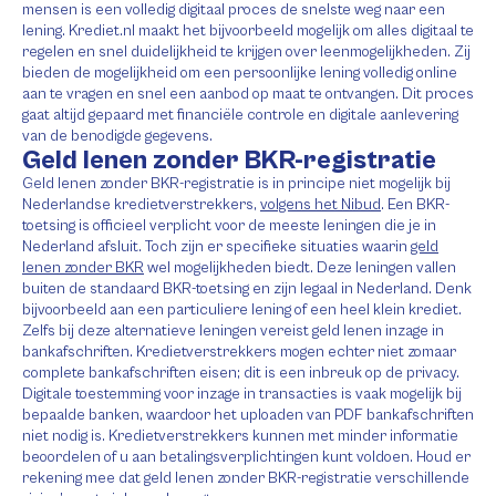
mensen is een volledig digitaal proces de snelste weg naar een
lening. Krediet.nl maakt het bijvoorbeeld mogelijk om alles digitaal te
regelen en snel duidelijkheid te krijgen over leenmogelijkheden. Zij
bieden de mogelijkheid om een persoonlijke lening volledig online
aan te vragen en snel een aanbod op maat te ontvangen. Dit proces
gaat altijd gepaard met financiële controle en digitale aanlevering
van de benodigde gegevens.
Geld lenen zonder BKR-registratie
Geld lenen zonder BKR-registratie is in principe niet mogelijk bij
Nederlandse kredietverstrekkers,
volgens het Nibud
. Een BKR-
toetsing is officieel verplicht voor de meeste leningen die je in
Nederland afsluit. Toch zijn er specifieke situaties waarin
geld
lenen zonder BKR
wel mogelijkheden biedt. Deze leningen vallen
buiten de standaard BKR-toetsing en zijn legaal in Nederland. Denk
bijvoorbeeld aan een particuliere lening of een heel klein krediet.
Zelfs bij deze alternatieve leningen vereist geld lenen inzage in
bankafschriften. Kredietverstrekkers mogen echter niet zomaar
complete bankafschriften eisen; dit is een inbreuk op de privacy.
Digitale toestemming voor inzage in transacties is vaak mogelijk bij
bepaalde banken, waardoor het uploaden van PDF bankafschriften
niet nodig is. Kredietverstrekkers kunnen met minder informatie
beoordelen of u aan betalingsverplichtingen kunt voldoen. Houd er
rekening mee dat geld lenen zonder BKR-registratie verschillende