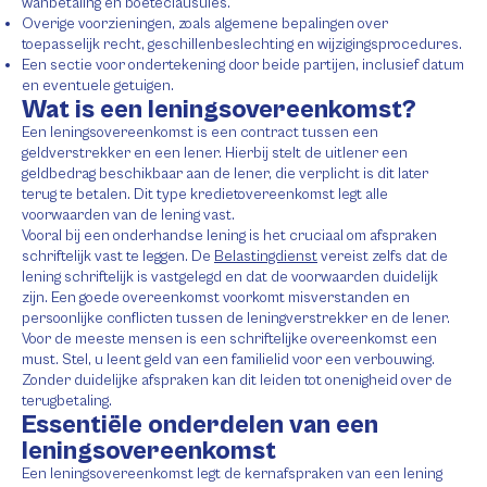
wanbetaling en boeteclausules.
Overige voorzieningen, zoals algemene bepalingen over
toepasselijk recht, geschillenbeslechting en wijzigingsprocedures.
Een sectie voor ondertekening door beide partijen, inclusief datum
en eventuele getuigen.
Wat is een leningsovereenkomst?
Een leningsovereenkomst is een contract tussen een
geldverstrekker en een lener. Hierbij stelt de uitlener een
geldbedrag beschikbaar aan de lener, die verplicht is dit later
terug te betalen. Dit type kredietovereenkomst legt alle
voorwaarden van de lening vast.
Vooral bij een onderhandse lening is het cruciaal om afspraken
schriftelijk vast te leggen. De
Belastingdienst
vereist zelfs dat de
lening schriftelijk is vastgelegd en dat de voorwaarden duidelijk
zijn. Een goede overeenkomst voorkomt misverstanden en
persoonlijke conflicten tussen de leningverstrekker en de lener.
Voor de meeste mensen is een schriftelijke overeenkomst een
must. Stel, u leent geld van een familielid voor een verbouwing.
Zonder duidelijke afspraken kan dit leiden tot onenigheid over de
terugbetaling.
Essentiële onderdelen van een
leningsovereenkomst
Een leningsovereenkomst legt de kernafspraken van een lening