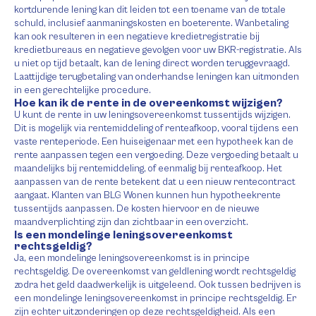
kortdurende lening kan dit leiden tot een toename van de totale
schuld, inclusief aanmaningskosten en boeterente. Wanbetaling
kan ook resulteren in een negatieve kredietregistratie bij
kredietbureaus en negatieve gevolgen voor uw BKR-registratie. Als
u niet op tijd betaalt, kan de lening direct worden teruggevraagd.
Laattijdige terugbetaling van onderhandse leningen kan uitmonden
in een gerechtelijke procedure.
Hoe kan ik de rente in de overeenkomst wijzigen?
U kunt de rente in uw leningsovereenkomst tussentijds wijzigen.
Dit is mogelijk via rentemiddeling of renteafkoop, vooral tijdens een
vaste renteperiode. Een huiseigenaar met een hypotheek kan de
rente aanpassen tegen een vergoeding. Deze vergoeding betaalt u
maandelijks bij rentemiddeling, of eenmalig bij renteafkoop. Het
aanpassen van de rente betekent dat u een nieuw rentecontract
aangaat. Klanten van BLG Wonen kunnen hun hypotheekrente
tussentijds aanpassen. De kosten hiervoor en de nieuwe
maandverplichting zijn dan zichtbaar in een overzicht.
Is een mondelinge leningsovereenkomst
rechtsgeldig?
Ja, een mondelinge leningsovereenkomst is in principe
rechtsgeldig. De overeenkomst van geldlening wordt rechtsgeldig
zodra het geld daadwerkelijk is uitgeleend. Ook tussen bedrijven is
een mondelinge leningsovereenkomst in principe rechtsgeldig. Er
zijn echter uitzonderingen op deze rechtsgeldigheid. Als een