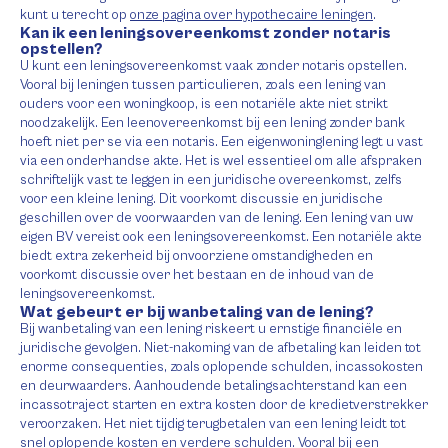
kunt u terecht op
onze pagina over hypothecaire leningen
.
Kan ik een leningsovereenkomst zonder notaris
opstellen?
U kunt een leningsovereenkomst vaak zonder notaris opstellen.
Vooral bij leningen tussen particulieren, zoals een lening van
ouders voor een woningkoop, is een notariële akte niet strikt
noodzakelijk. Een leenovereenkomst bij een lening zonder bank
hoeft niet per se via een notaris. Een eigenwoninglening legt u vast
via een onderhandse akte. Het is wel essentieel om alle afspraken
schriftelijk vast te leggen in een juridische overeenkomst, zelfs
voor een kleine lening. Dit voorkomt discussie en juridische
geschillen over de voorwaarden van de lening. Een lening van uw
eigen BV vereist ook een leningsovereenkomst. Een notariële akte
biedt extra zekerheid bij onvoorziene omstandigheden en
voorkomt discussie over het bestaan en de inhoud van de
leningsovereenkomst.
Wat gebeurt er bij wanbetaling van de lening?
Bij wanbetaling van een lening riskeert u ernstige financiële en
juridische gevolgen. Niet-nakoming van de afbetaling kan leiden tot
enorme consequenties, zoals oplopende schulden, incassokosten
en deurwaarders. Aanhoudende betalingsachterstand kan een
incassotraject starten en extra kosten door de kredietverstrekker
veroorzaken. Het niet tijdig terugbetalen van een lening leidt tot
snel oplopende kosten en verdere schulden. Vooral bij een