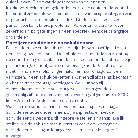
duidelijk vast. Dit omvat de gegevens van de lener en
kredietverstrekker, het geleende bedrag, de rente en de looptijd.
Essentieel zijn ook de wijze en het tijdstip van terugbetaling, en wat
er gebeurt als terugbetalen niet lukt. Duidelijkheid over deze
punten voorkomt latere problemen. Verder zijn afspraken over
zekerheden, borgstellingen en een specifiek leendoel belangrijke
onderdelen.
Partijen: schuldeiser en schuldenaar
De schuldenaar en de schuldeiser zijn de twee hoofdpartijen in
een leningsovereenkomst. De schuldenaar heeft de verplichting
de schuld terug te betalen aan de schuldeiser, en de schulden zijn
primair hun gezamenlijke verantwoordelijkheid. De schuldenaar
moet financiële verplichtingen nakomen naar draagkracht en
vermogen. In een schuldbekentenis kunnen zij aflossingsbedragen
en het rentepercentage vastleggen. Ook kunnen zij
overeenkomen dat een vordering wordt achtergesteld, of
gezamenlijk afstand doen van een vordering volgens artikel 6:160
lid 1 BW van het Nederlandse civiele recht.
Wanneer de schuldenaar niet voldoet aan afspraken, mag de
schuldeiser actie ondernemen. Bij wanprestatie moet de
schuldeiser de wederpartij in gebreke stellen en aansprakelijk
stellen. Als de schuldenaar in verzuim verkeert, verzegt de
schuldeiser betaling na leningverzuim en kan de lening zelfs
opzeggen.