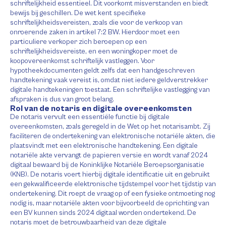
schriftelijkheid essentieel. Dit voorkomt misverstanden en biedt
bewijs bij geschillen. De wet kent specifieke
schriftelijkheidsvereisten, zoals die voor de verkoop van
onroerende zaken in artikel 7:2 BW. Hierdoor moet een
particuliere verkoper zich beroepen op een
schriftelijkheidsvereiste, en een woningkoper moet de
koopovereenkomst schriftelijk vastleggen. Voor
hypotheekdocumenten geldt zelfs dat een handgeschreven
handtekening vaak vereist is, omdat niet iedere geldverstrekker
digitale handtekeningen toestaat. Een schriftelijke vastlegging van
afspraken is dus van groot belang.
Rol van de notaris en digitale overeenkomsten
De notaris vervult een essentiële functie bij digitale
overeenkomsten, zoals geregeld in de Wet op het notarisambt. Zij
faciliteren de ondertekening van elektronische notariële akten, die
plaatsvindt met een elektronische handtekening. Een digitale
notariële akte vervangt de papieren versie en wordt vanaf 2024
digitaal bewaard bij de Koninklijke Notariële Beroepsorganisatie
(KNB). De notaris voert hierbij digitale identificatie uit en gebruikt
een gekwalificeerde elektronische tijdstempel voor het tijdstip van
ondertekening. Dit roept de vraag op of een fysieke ontmoeting nog
nodig is, maar notariële akten voor bijvoorbeeld de oprichting van
een BV kunnen sinds 2024 digitaal worden ondertekend. De
notaris moet de betrouwbaarheid van deze digitale