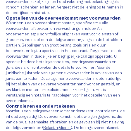
voorwaarden zakelijk zijn en houd rekening met belastingregels
rondom schenken en lenen. Vergeet niet de lening op te nemen in
de bedrijfsadministratie.
Opstellen van de overeenkomst met voorwaarden
Wanneer u een overeenkomst opstelt, specificeert u alle
voorwaarden, afspraken en verwachtingen helder. Als
ondernemer legt u schriftelijke afspraken vast voor diensten of
goederen, inclusief een duidelijke omschrijving van de betrokken
partijen. Bepalingen van groot belang, zoals prijs en duur,
bespreekt en legt u apart vast in het contract. Zorg ervoor dat de
voorwaarden in duidelijke en begrijpelijke taal zijn opgesteld. U
spreekt heldere betalingscondities, leveringsvoorwaarden en
garanties af om ontbrekende details te voorkomen. Voor de
juridische juistheid van algemene voorwaarden is advies van een
jurist aan te raden. Deze algemene voorwaarden moeten uiterlijk
bij het sluiten van de overeenkomst ter hand worden gesteld, en
uw klanten moeten er expliciet mee akkoord gaan. Het is
verstandig een notaris te raadplegen voor het opstellen van een
overeenkomst.
Controleren en ondertekenen
Voordat u een leningsovereenkomst ondertekent, controleert u de
inhoud zorgvuldig. De overeenkomst moet uw eigen gegevens, die
van de bv, alle gemaakte afspraken en de gevolgen bij niet-naleving
duidelijk vermelden (
Belastingdienst
). De leningsovereenkomst