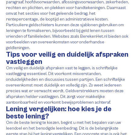
paragraaf, hoofdvoorwaarden, aflossingsvoorwaarden, zekerheden,
rechten en plichten, en plekken voor handtekeningen. Daarnaast
omvat het secties voor het geleende bedrag, het
rentepercentage, de looptijd en administratieve kosten.
Particuliere geldschieters kunnen deze sjablonen gebruiken om
leningen te formaliseren, bijvoorbeeld bij geld lenen tussen
vrienden of familieleden. Websites zoals BerekenHet.nl bieden ook
voorbeelden van overeenkomsten voor onderhandse
geldleningen.
Tips voor veilig en duidelijk afspraken
vastleggen
Om veilig en duidelijk afspraken vast te leggen, is schriftelijke
vastlegging essentieel. Dit voorkomt misverstanden,
onduidelijkheden en discussies tussen partijen. Een schriftelijke
overeenkomst moet duidelijk en volledig zijn. Zo weet iedereen
precies wat er verwacht wordt. Geldverstrekkers moeten deze
afspraken helder vastleggen. Dit zorgt voor makkelijke
aantoonbaarheid en voorkomt bewijsproblemen achteraf.
Lening vergelijken: hoe kies je de
beste lening?
Om de beste lening te kiezen, begint u met het bepalen van uw
leendoel en het benodigde leenbedrag. Dit is de belangrijkste
eerste stap bij het
lening vergelijken
. Een concrete stap is ook het