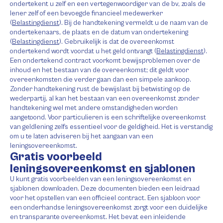
ondertekent u zelf en een vertegenwoordiger van de bv, zoals de
lener zelf of een bevoegde financieel medewerker
(
Belastingdienst
). Bij de handtekening vermeldt u de naam van de
ondertekenaars, de plaats en de datum van ondertekening
(
Belastingdienst
). Gebruikelijk is dat de overeenkomst
ondertekend wordt voordat u het geld ontvangt (
Belastingdienst
).
Een ondertekend contract voorkomt bewijsproblemen over de
inhoud en het bestaan van de overeenkomst; dit geldt voor
overeenkomsten die verder gaan dan een simpele aankoop.
Zonder handtekening rust de bewijslast bij betwisting op de
wederpartij, al kan het bestaan van een overeenkomst zonder
handtekening wel met andere omstandigheden worden
aangetoond. Voor particulieren is een schriftelijke overeenkomst
van geldlening zelfs essentieel voor de geldigheid. Het is verstandig
om u te laten adviseren bij het aangaan van een
leningsovereenkomst.
Gratis voorbeeld
leningsovereenkomst en sjablonen
U kunt gratis voorbeelden van een leningsovereenkomst en
sjablonen downloaden. Deze documenten bieden een leidraad
voor het opstellen van een officieel contract. Een sjabloon voor
een onderhandse leningsovereenkomst zorgt voor een duidelijke
en transparante overeenkomst. Het bevat een inleidende