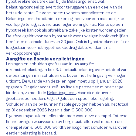
hypotheekrenteaftrek aan bij de Belastingdienst, wat
belastingvoordeel oplevert door teruggave van een deel van de
betaalde rente. Dit vermindert uw netto maandlasten en de
Belastingdienst houdt hier rekening mee voor een maandelijkse
voorlopige teruggave, inclusief eigenwoningforfait. Rente op een
hypotheek kan ook als aftrekbare zakelijke kosten worden gezien.
De aftrek geldt voor een hypotheek voor uw eigen hoofdverblijf en
heeft een maximale duur van 30 jaar. Ook is hypotheekrenteaftrek
toegestaan voor het hypotheekbedrag dat tekortkomt na
verkoopopbrengst.
Aangifte en fiscale verplichtingen
Leningen en schulden geeft u aan in uw aangifte
inkomstenbelasting, in box 3. U betaalt belasting over het deel van
uw bezittingen min schulden dat boven het heffingsvrij vermogen
uitkomt. De waarde van deze leningen moet u op 1 januari 2026
opgeven. Dit geldt voor uzelf, uw fiscale partner en minderjarige
kinderen, zo meldt de
Belastingdienst
. Voor directeuren-
grootaandeelhouders (dga’s) geldt een specifieke regeling.
Schulden aan de bv kunnen fiscale gevolgen hebben als het totaal
op 31 december 2026 hoger is dan € 500.000.
Eigenwoningschulden tellen niet mee voor deze drempel. Externe
financieringen waarvoor de bv borg staat tellen wel mee, en de
drempel van € 500.000 wordt verhoogd met schulden waarover
eerder belasting is betaald.