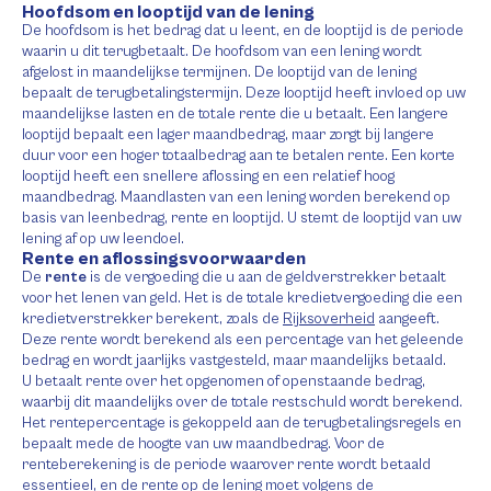
Hoofdsom en looptijd van de lening
De hoofdsom is het bedrag dat u leent, en de looptijd is de periode
waarin u dit terugbetaalt. De hoofdsom van een lening wordt
afgelost in maandelijkse termijnen. De looptijd van de lening
bepaalt de terugbetalingstermijn. Deze looptijd heeft invloed op uw
maandelijkse lasten en de totale rente die u betaalt. Een langere
looptijd bepaalt een lager maandbedrag, maar zorgt bij langere
duur voor een hoger totaalbedrag aan te betalen rente. Een korte
looptijd heeft een snellere aflossing en een relatief hoog
maandbedrag. Maandlasten van een lening worden berekend op
basis van leenbedrag, rente en looptijd. U stemt de looptijd van uw
lening af op uw leendoel.
Rente en aflossingsvoorwaarden
De
rente
is de vergoeding die u aan de geldverstrekker betaalt
voor het lenen van geld. Het is de totale kredietvergoeding die een
kredietverstrekker berekent, zoals de
Rijksoverheid
aangeeft.
Deze rente wordt berekend als een percentage van het geleende
bedrag en wordt jaarlijks vastgesteld, maar maandelijks betaald.
U betaalt rente over het opgenomen of openstaande bedrag,
waarbij dit maandelijks over de totale restschuld wordt berekend.
Het rentepercentage is gekoppeld aan de terugbetalingsregels en
bepaalt mede de hoogte van uw maandbedrag. Voor de
renteberekening is de periode waarover rente wordt betaald
essentieel, en de rente op de lening moet volgens de