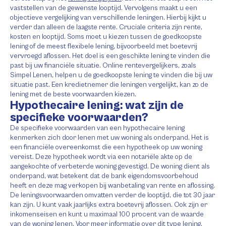
vaststellen van de gewenste looptijd. Vervolgens maakt u een
objectieve vergelijking van verschillende leningen. Hierbij kijkt u
verder dan alleen de laagste rente. Cruciale criteria zijn rente,
kosten en looptijd. Soms moet u kiezen tussen de goedkoopste
lening of de meest flexibele lening, bijvoorbeeld met boetevrij
vervroegd aflossen. Het doel is een geschikte lening te vinden die
past bij uw financiële situatie. Online rentevergelijkers, zoals
Simpel Lenen, helpen u de goedkoopste lening te vinden die bij uw
situatie past. Een kredietnemer die leningen vergelijkt, kan zo de
lening met de beste voorwaarden kiezen.
Hypothecaire lening: wat zijn de
specifieke voorwaarden?
De specifieke voorwaarden van een hypothecaire lening
kenmerken zich door lenen met uw woning als onderpand. Het is
een financiële overeenkomst die een hypotheek op uw woning
vereist. Deze hypotheek wordt via een notariële akte op de
aangekochte of verbeterde woning gevestigd. De woning dient als
onderpand, wat betekent dat de bank eigendomsvoorbehoud
heeft en deze mag verkopen bij wanbetaling van rente en aflossing.
De leningsvoorwaarden omvatten verder de looptijd, die tot 30 jaar
kan zijn. U kunt vaak jaarlijks extra boetevrij aflossen. Ook zijn er
inkomenseisen en kunt u maximaal 100 procent van de waarde
van de woning lenen. Voor meer informatie over dit type lening,