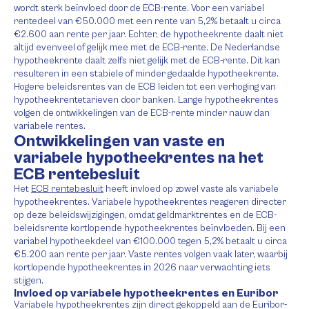
wordt sterk beïnvloed door de ECB-rente. Voor een variabel
rentedeel van €50.000 met een rente van 5,2% betaalt u circa
€2.600 aan rente per jaar. Echter, de hypotheekrente daalt niet
altijd evenveel of gelijk mee met de ECB-rente. De Nederlandse
hypotheekrente daalt zelfs niet gelijk met de ECB-rente. Dit kan
resulteren in een stabiele of minder gedaalde hypotheekrente.
Hogere beleidsrentes van de ECB leiden tot een verhoging van
hypotheekrentetarieven door banken. Lange hypotheekrentes
volgen de ontwikkelingen van de ECB-rente minder nauw dan
variabele rentes.
Ontwikkelingen van vaste en
variabele hypotheekrentes na het
ECB rentebesluit
Het
ECB rentebesluit
heeft invloed op zowel vaste als variabele
hypotheekrentes. Variabele hypotheekrentes reageren directer
op deze beleidswijzigingen, omdat geldmarktrentes en de ECB-
beleidsrente kortlopende hypotheekrentes beïnvloeden. Bij een
variabel hypotheekdeel van €100.000 tegen 5,2% betaalt u circa
€5.200 aan rente per jaar. Vaste rentes volgen vaak later, waarbij
kortlopende hypotheekrentes in 2026 naar verwachting iets
stijgen.
Invloed op variabele hypotheekrentes en Euribor
Variabele hypotheekrentes zijn direct gekoppeld aan de Euribor-