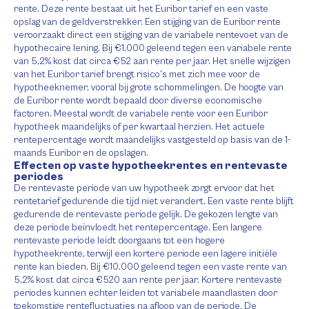
rente. Deze rente bestaat uit het Euribor tarief en een vaste
opslag van de geldverstrekker. Een stijging van de Euribor rente
veroorzaakt direct een stijging van de variabele rentevoet van de
hypothecaire lening. Bij €1.000 geleend tegen een variabele rente
van 5,2% kost dat circa €52 aan rente per jaar. Het snelle wijzigen
van het Euribor tarief brengt risico’s met zich mee voor de
hypotheeknemer, vooral bij grote schommelingen. De hoogte van
de Euribor rente wordt bepaald door diverse economische
factoren. Meestal wordt de variabele rente voor een Euribor
hypotheek maandelijks of per kwartaal herzien. Het actuele
rentepercentage wordt maandelijks vastgesteld op basis van de 1-
maands Euribor en de opslagen.
Effecten op vaste hypotheekrentes en rentevaste
periodes
De rentevaste periode van uw hypotheek zorgt ervoor dat het
rentetarief gedurende die tijd niet verandert. Een vaste rente blijft
gedurende de rentevaste periode gelijk. De gekozen lengte van
deze periode beïnvloedt het rentepercentage. Een langere
rentevaste periode leidt doorgaans tot een hogere
hypotheekrente, terwijl een kortere periode een lagere initiële
rente kan bieden. Bij €10.000 geleend tegen een vaste rente van
5,2% kost dat circa €520 aan rente per jaar. Kortere rentevaste
periodes kunnen echter leiden tot variabele maandlasten door
toekomstige rentefluctuaties na afloop van de periode. De