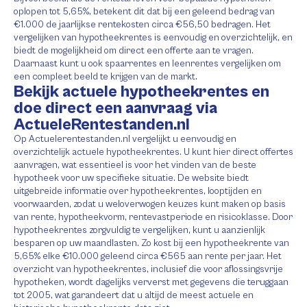
oplopen tot 5,65%, betekent dit dat bij een geleend bedrag van
€1.000 de jaarlijkse rentekosten circa €56,50 bedragen. Het
vergelijken van hypotheekrentes is eenvoudig en overzichtelijk, en
biedt de mogelijkheid om direct een offerte aan te vragen.
Daarnaast kunt u ook spaarrentes en leenrentes vergelijken om
een compleet beeld te krijgen van de markt.
Bekijk actuele hypotheekrentes en
doe direct een aanvraag via
ActueleRentestanden.nl
Op Actuelerentestanden.nl vergelijkt u eenvoudig en
overzichtelijk actuele hypotheekrentes. U kunt hier direct offertes
aanvragen, wat essentieel is voor het vinden van de beste
hypotheek voor uw specifieke situatie. De website biedt
uitgebreide informatie over hypotheekrentes, looptijden en
voorwaarden, zodat u weloverwogen keuzes kunt maken op basis
van rente, hypotheekvorm, rentevastperiode en risicoklasse. Door
hypotheekrentes zorgvuldig te vergelijken, kunt u aanzienlijk
besparen op uw maandlasten. Zo kost bij een hypotheekrente van
5,65% elke €10.000 geleend circa €565 aan rente per jaar. Het
overzicht van hypotheekrentes, inclusief die voor aflossingsvrije
hypotheken, wordt dagelijks ververst met gegevens die teruggaan
tot 2005, wat garandeert dat u altijd de meest actuele en