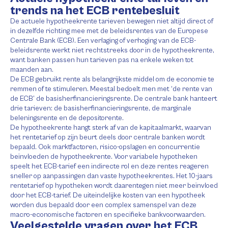
trends na het ECB rentebesluit
De actuele hypotheekrente tarieven bewegen niet altijd direct of
in dezelfde richting mee met de beleidsrentes van de Europese
Centrale Bank (ECB). Een verlaging of verhoging van de ECB-
beleidsrente werkt niet rechtstreeks door in de hypotheekrente,
want banken passen hun tarieven pas na enkele weken tot
maanden aan.
De ECB gebruikt rente als belangrijkste middel om de economie te
remmen of te stimuleren. Meestal bedoelt men met ‘de rente van
de ECB’ de basisherfinancieringsrente. De centrale bank hanteert
drie tarieven: de basisherfinancieringsrente, de marginale
beleningsrente en de depositorente.
De hypotheekrente hangt sterk af van de kapitaalmarkt, waarvan
het rentetarief op zijn beurt deels door centrale banken wordt
bepaald. Ook marktfactoren, risico-opslagen en concurrentie
beïnvloeden de hypotheekrente. Voor variabele hypotheken
speelt het ECB-tarief een indirecte rol en deze rentes reageren
sneller op aanpassingen dan vaste hypotheekrentes. Het 10-jaars
rentetarief op hypotheken wordt daarentegen niet meer beïnvloed
door het ECB-tarief. De uiteindelijke kosten van een hypotheek
worden dus bepaald door een complex samenspel van deze
macro-economische factoren en specifieke bankvoorwaarden.
Veelgestelde vragen over het ECB