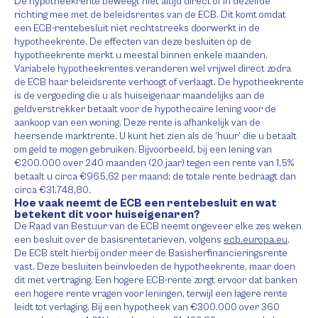
De hypotheekrente beweegt niet altijd direct of in dezelfde
richting mee met de beleidsrentes van de ECB. Dit komt omdat
een ECB-rentebesluit niet rechtstreeks doorwerkt in de
hypotheekrente. De effecten van deze besluiten op de
hypotheekrente merkt u meestal binnen enkele maanden.
Variabele hypotheekrentes veranderen wel vrijwel direct zodra
de ECB haar beleidsrente verhoogt of verlaagt. De hypotheekrente
is de vergoeding die u als huiseigenaar maandelijks aan de
geldverstrekker betaalt voor de hypothecaire lening voor de
aankoop van een woning. Deze rente is afhankelijk van de
heersende marktrente. U kunt het zien als de ‘huur’ die u betaalt
om geld te mogen gebruiken. Bijvoorbeeld, bij een lening van
€200.000 over 240 maanden (20 jaar) tegen een rente van 1,5%
betaalt u circa €965,62 per maand; de totale rente bedraagt dan
circa €31.748,80.
Hoe vaak neemt de ECB een rentebesluit en wat
betekent dit voor huiseigenaren?
De Raad van Bestuur van de ECB neemt ongeveer elke zes weken
een besluit over de basisrentetarieven, volgens
ecb.europa.eu
.
De ECB stelt hierbij onder meer de Basisherfinancieringsrente
vast. Deze besluiten beïnvloeden de hypotheekrente, maar doen
dit met vertraging. Een hogere ECB-rente zorgt ervoor dat banken
een hogere rente vragen voor leningen, terwijl een lagere rente
leidt tot verlaging. Bij een hypotheek van €300.000 over 360