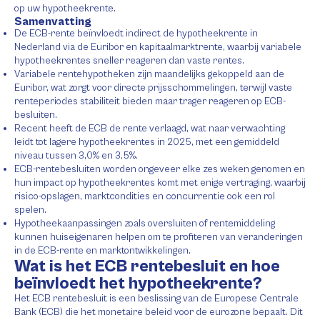
op uw hypotheekrente.
Samenvatting
De ECB-rente beïnvloedt indirect de hypotheekrente in
Nederland via de Euribor en kapitaalmarktrente, waarbij variabele
hypotheekrentes sneller reageren dan vaste rentes.
Variabele rentehypotheken zijn maandelijks gekoppeld aan de
Euribor, wat zorgt voor directe prijsschommelingen, terwijl vaste
renteperiodes stabiliteit bieden maar trager reageren op ECB-
besluiten.
Recent heeft de ECB de rente verlaagd, wat naar verwachting
leidt tot lagere hypotheekrentes in 2025, met een gemiddeld
niveau tussen 3,0% en 3,5%.
ECB-rentebesluiten worden ongeveer elke zes weken genomen en
hun impact op hypotheekrentes komt met enige vertraging, waarbij
risico-opslagen, marktcondities en concurrentie ook een rol
spelen.
Hypotheekaanpassingen zoals oversluiten of rentemiddeling
kunnen huiseigenaren helpen om te profiteren van veranderingen
in de ECB-rente en marktontwikkelingen.
Wat is het ECB rentebesluit en hoe
beïnvloedt het hypotheekrente?
Het ECB rentebesluit is een beslissing van de Europese Centrale
Bank (ECB) die het monetaire beleid voor de eurozone bepaalt. Dit