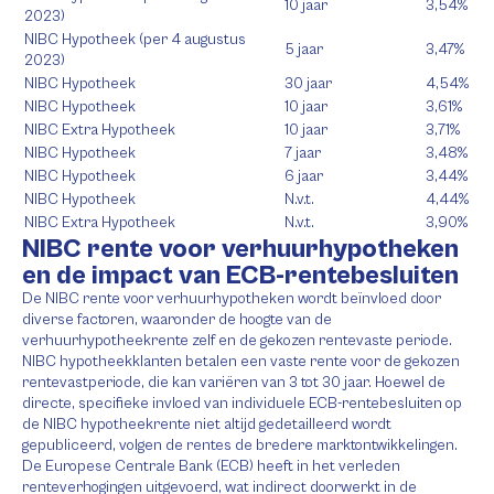
10 jaar
3,54%
2023)
NIBC Hypotheek (per 4 augustus
5 jaar
3,47%
2023)
NIBC Hypotheek
30 jaar
4,54%
NIBC Hypotheek
10 jaar
3,61%
NIBC Extra Hypotheek
10 jaar
3,71%
NIBC Hypotheek
7 jaar
3,48%
NIBC Hypotheek
6 jaar
3,44%
NIBC Hypotheek
N.v.t.
4,44%
NIBC Extra Hypotheek
N.v.t.
3,90%
NIBC rente voor verhuurhypotheken
en de impact van ECB-rentebesluiten
De NIBC rente voor verhuurhypotheken wordt beïnvloed door
diverse factoren, waaronder de hoogte van de
verhuurhypotheekrente zelf en de gekozen rentevaste periode.
NIBC hypotheekklanten betalen een vaste rente voor de gekozen
rentevastperiode, die kan variëren van 3 tot 30 jaar. Hoewel de
directe, specifieke invloed van individuele ECB-rentebesluiten op
de NIBC hypotheekrente niet altijd gedetailleerd wordt
gepubliceerd, volgen de rentes de bredere marktontwikkelingen.
De Europese Centrale Bank (ECB) heeft in het verleden
renteverhogingen uitgevoerd, wat indirect doorwerkt in de