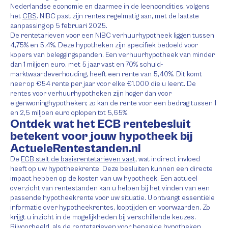
Nederlandse economie en daarmee in de leencondities, volgens
het
CBS
. NIBC past zijn rentes regelmatig aan, met de laatste
aanpassing op 5 februari 2025.
De rentetarieven voor een NIBC verhuurhypotheek liggen tussen
4,75% en 5,4%. Deze hypotheken zijn specifiek bedoeld voor
kopers van beleggingspanden. Een verhuurhypotheek van minder
dan 1 miljoen euro, met 5 jaar vast en 70% schuld-
marktwaardeverhouding, heeft een rente van 5,40%. Dit komt
neer op €54 rente per jaar voor elke €1.000 die u leent. De
rentes voor verhuurhypotheken zijn hoger dan voor
eigenwoninghypotheken; zo kan de rente voor een bedrag tussen 1
en 2,5 miljoen euro oplopen tot 5,65%.
Ontdek wat het ECB rentebesluit
betekent voor jouw hypotheek bij
ActueleRentestanden.nl
De
ECB stelt de basisrentetarieven vast
, wat indirect invloed
heeft op uw hypotheekrente. Deze besluiten kunnen een directe
impact hebben op de kosten van uw hypotheek. Een actueel
overzicht van rentestanden kan u helpen bij het vinden van een
passende hypotheekrente voor uw situatie. U ontvangt essentiële
informatie over hypotheekrentes, looptijden en voorwaarden. Zo
krijgt u inzicht in de mogelijkheden bij verschillende keuzes.
Bijvoorbeeld, als de rentetarieven voor bepaalde hypotheken