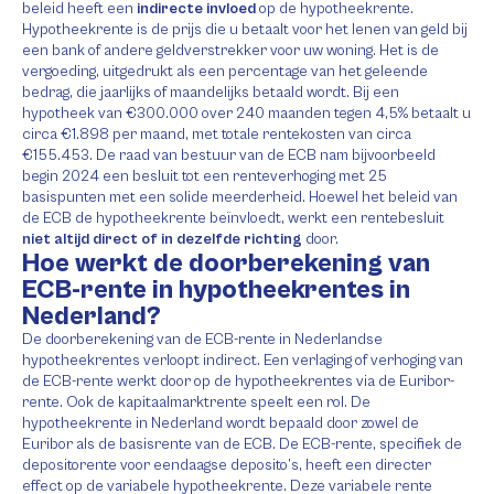
beleid heeft een
indirecte invloed
op de hypotheekrente.
Hypotheekrente is de prijs die u betaalt voor het lenen van geld bij
een bank of andere geldverstrekker voor uw woning. Het is de
vergoeding, uitgedrukt als een percentage van het geleende
bedrag, die jaarlijks of maandelijks betaald wordt. Bij een
hypotheek van €300.000 over 240 maanden tegen 4,5% betaalt u
circa €1.898 per maand, met totale rentekosten van circa
€155.453. De raad van bestuur van de ECB nam bijvoorbeeld
begin 2024 een besluit tot een renteverhoging met 25
basispunten met een solide meerderheid. Hoewel het beleid van
de ECB de hypotheekrente beïnvloedt, werkt een rentebesluit
niet altijd direct of in dezelfde richting
door.
Hoe werkt de doorberekening van
ECB-rente in hypotheekrentes in
Nederland?
De doorberekening van de ECB-rente in Nederlandse
hypotheekrentes verloopt indirect. Een verlaging of verhoging van
de ECB-rente werkt door op de hypotheekrentes via de Euribor-
rente. Ook de kapitaalmarktrente speelt een rol. De
hypotheekrente in Nederland wordt bepaald door zowel de
Euribor als de basisrente van de ECB. De ECB-rente, specifiek de
depositorente voor eendaagse deposito’s, heeft een directer
effect op de variabele hypotheekrente. Deze variabele rente