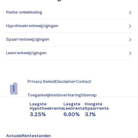
Rente-ontwikkeling
Hypotheekrentewijzigingen
Spaarrentewijzigingen
Leenrentewijzigingen
Privacy Beleid
Disclaimer
Contact
Toegankelijkheidsverklaring
Sitemap
Laagste
Laagste
Hoogste
Hypotheekrente
Leenrente
Spaarrente
3.25%
6.60%
3.1%
ActueleRentestanden