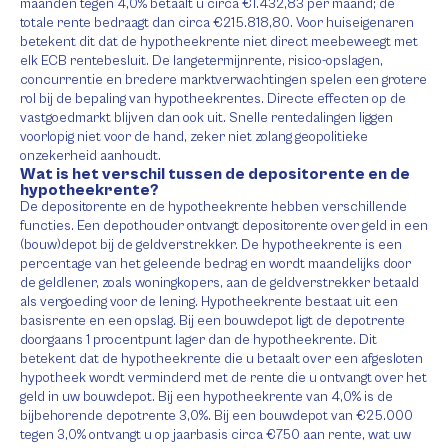
maanden tegen 4,0% betaalt u circa €1.432,83 per maand; de
totale rente bedraagt dan circa €215.818,80. Voor huiseigenaren
betekent dit dat de hypotheekrente niet direct meebeweegt met
elk ECB rentebesluit. De langetermijnrente, risico-opslagen,
concurrentie en bredere marktverwachtingen spelen een grotere
rol bij de bepaling van hypotheekrentes. Directe effecten op de
vastgoedmarkt blijven dan ook uit. Snelle rentedalingen liggen
voorlopig niet voor de hand, zeker niet zolang geopolitieke
onzekerheid aanhoudt.
Wat is het verschil tussen de depositorente en de
hypotheekrente?
De depositorente en de hypotheekrente hebben verschillende
functies. Een depothouder ontvangt depositorente over geld in een
(bouw)depot bij de geldverstrekker. De hypotheekrente is een
percentage van het geleende bedrag en wordt maandelijks door
de geldlener, zoals woningkopers, aan de geldverstrekker betaald
als vergoeding voor de lening. Hypotheekrente bestaat uit een
basisrente en een opslag. Bij een bouwdepot ligt de depotrente
doorgaans 1 procentpunt lager dan de hypotheekrente. Dit
betekent dat de hypotheekrente die u betaalt over een afgesloten
hypotheek wordt verminderd met de rente die u ontvangt over het
geld in uw bouwdepot. Bij een hypotheekrente van 4,0% is de
bijbehorende depotrente 3,0%. Bij een bouwdepot van €25.000
tegen 3,0% ontvangt u op jaarbasis circa €750 aan rente, wat uw