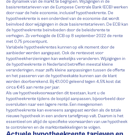
de dynamiek van de markt te begrijpen. Wijzigingen in de
basisrentetarieven van de Europese Centrale Bank (ECB) werken
door naar de hele economie, inclusief hypotheekrente. De
hypotheekrente is een onderdeel van de economie dat wordt
beïnvloed door wijzigingen in deze basisrentetarieven. De ECB kan
de hypotheekrente beïnvloeden door de beleidsrente te
verhogen. Zo verhoogde de ECB op 8 september 2022 de rente
met 0,75 procentpunt.
Variabele hypotheekrentes kunnen op elk moment door de
aanbieder worden aangepast. Ook de rentevoet voor
hypotheekherzieningen kan wekelijks veranderen. Wijzigingen in
de hypotheekrente in Nederland betreffen meestal kleine
veranderingen, maar zelfs kleine aanpassingen tussen de offerte
en het passeren van de hypotheekakte kunnen aan de klant
worden doorberekend. Bij €1.000 geleend tegen 4,5% kost dat
circa €45 aan rente per jaar.
Als uw hypotheekvoorwaarden dit toestaan, kunt u de
hypotheekrente tijdens de looptijd aanpassen, bijvoorbeeld door
oversluiten naar een lagere rente. Een meegenomen
hypotheekrente kan eveneens aangepast worden als de totale
nieuwe hypotheek in een andere tariefgroep valt. Daarom is het
essentieel om altijd de specifieke voorwaarden van uw hypotheek
te controleren en de marktontwikkelingen te volgen.
Actuele hypotheekrente tarieven en