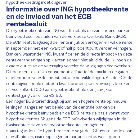
hypotheekbedrag moet opgeven.
Informatie over ING hypotheekrente
en de invloed van het ECB
rentebesluit
De hypotheekrente van ING wordt, net als die van andere banken,
beïnvloed door besluiten van de Europese Centrale Bank (ECB).
De ECB heeft toegezegd de rente in juli te verhogen en wil de rente
in september met een kwart of half procentpunt verder verhogen.
Banken, waaronder ING, kwantificeren de directe impact van deze
renteveranderingen op klanten echter niet altijd duidelijk, noch de
exacte duur van de vertraging voordat de wijzigingen doorwerken.
Dit betekent dat u als consument zelf actief de markt in de gaten
moet houden voor de meest actuele ontwikkelingen. Als de ECB de
rente bijvoorbeeld met een kwart procentpunt verhoogt, betekent
dit voor elke €1.000 aan hypotheekschuld een jaarlijkse
rentestijging van circa €2,50.
Een hoger ECB-tarief draagt bij aan een hogere rente op nieuwe
leningen, aangezien het beleid van de centrale banken de
hypotheekrente beïnvloedt en de ECB-rente de basis vormt voor
hypotheekrentes. Volgens de
ECB
beïnvloeden wijzigingen in de
basisrentetarieven de hypotheekrente, leningen en
spaartegoeden. De hypotheekrente volgt de ECB-rente mede door
marktfactoren, risico-opslagen en concurrentie, waarbij een