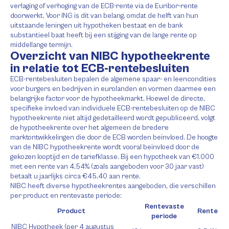
verlaging of verhoging van de ECB-rente via de Euribor-rente
doorwerkt. Voor ING is dit van belang, omdat de helft van hun
uitstaande leningen uit hypotheken bestaat en de bank
substantieel baat heeft bij een stijging van de lange rente op
middellange termijn.
Overzicht van NIBC hypotheekrente
in relatie tot ECB-rentebesluiten
ECB-rentebesluiten bepalen de algemene spaar- en leencondities
voor burgers en bedrijven in eurolanden en vormen daarmee een
belangrijke factor voor de hypotheekmarkt. Hoewel de directe,
specifieke invloed van individuele ECB-rentebesluiten op de NIBC
hypotheekrente niet altijd gedetailleerd wordt gepubliceerd, volgt
de hypotheekrente over het algemeen de bredere
marktontwikkelingen die door de ECB worden beïnvloed. De hoogte
van de NIBC hypotheekrente wordt vooral beïnvloed door de
gekozen looptijd en de tariefklasse. Bij een hypotheek van €1.000
met een rente van 4,54% (zoals aangeboden voor 30 jaar vast)
betaalt u jaarlijks circa €45,40 aan rente.
NIBC heeft diverse hypotheekrentes aangeboden, die verschillen
per product en rentevaste periode:
Rentevaste
Product
Rente
periode
NIBC Hypotheek (per 4 augustus