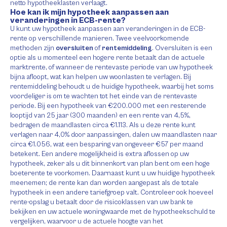
netto hypotheeklasten verlaagt.
Hoe kan ik mijn hypotheek aanpassen aan
veranderingen in ECB-rente?
U kunt uw hypotheek aanpassen aan veranderingen in de ECB-
rente op verschillende manieren. Twee veelvoorkomende
methoden zijn
oversluiten
of
rentemiddeling
. Oversluiten is een
optie als u momenteel een hogere rente betaalt dan de actuele
marktrente, of wanneer de rentevaste periode van uw hypotheek
bijna afloopt, wat kan helpen uw woonlasten te verlagen. Bij
rentemiddeling behoudt u de huidige hypotheek, waarbij het soms
voordeliger is om te wachten tot het einde van de rentevaste
periode. Bij een hypotheek van €200.000 met een resterende
looptijd van 25 jaar (300 maanden) en een rente van 4,5%,
bedragen de maandlasten circa €1.113. Als u deze rente kunt
verlagen naar 4,0% door aanpassingen, dalen uw maandlasten naar
circa €1.056, wat een besparing van ongeveer €57 per maand
betekent. Een andere mogelijkheid is extra aflossen op uw
hypotheek, zeker als u dit binnenkort van plan bent om een hoge
boeterente te voorkomen. Daarnaast kunt u uw huidige hypotheek
meenemen; de rente kan dan worden aangepast als de totale
hypotheek in een andere tariefgroep valt. Controleer ook hoeveel
rente-opslag u betaalt door de risicoklassen van uw bank te
bekijken en uw actuele woningwaarde met de hypotheekschuld te
vergelijken, waarvoor u de actuele hoogte van het