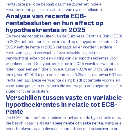
rentevaste periode bepaalt daarmee zowel het initiële
rentepercentage als de stabiliteit van uw maandlasten.
Analyse van recente ECB-
rentebesluiten en hun effect op
hypotheekrentes in 2025
De recente rentebesluiten van de Europese Centrale Bank (ECB)
in 2025 hebben een directe invloed op de hypotheekrentes. De
ECB heeft de rente in 2025 verlaagd, en er worden verdere
renteverlagingen verwacht. Deze ontwikkeling zal naar
verwachting leiden tot een daling van de hypotheekrentes voor
woonkredieten. De hypotheekrente in 2025 wordt verwacht te
dalen naar een gemiddeld niveau tussen 3,0% en 3,5%. Bij een
lening van €1.000 tegen een rente van 3,2% kost dat circa €32 aan
rente per jaar. Deze verwachte daling biedt potentiële voordelen
voor huiseigenaren en kopers die overwegen een hypotheek af te
sluiten of over te sluiten.
Verschillen tussen vaste en variabele
hypotheekrentes in relatie tot ECB-
rente
De ECB-rente heeft een indirecte invloed op de hypotheekrente,
die beschikbaar is als
variabele rente of vaste rente
. Variabele
hypotheekrentes zijn direct gekoppeld aan de Euribor-rente en