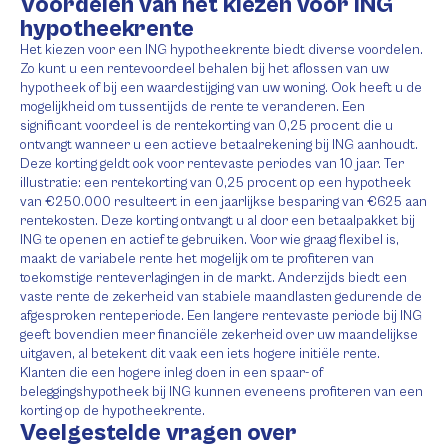
Voordelen van het kiezen voor ING
hypotheekrente
Het kiezen voor een ING hypotheekrente biedt diverse voordelen.
Zo kunt u een rentevoordeel behalen bij het aflossen van uw
hypotheek of bij een waardestijging van uw woning. Ook heeft u de
mogelijkheid om tussentijds de rente te veranderen. Een
significant voordeel is de rentekorting van 0,25 procent die u
ontvangt wanneer u een actieve betaalrekening bij ING aanhoudt.
Deze korting geldt ook voor rentevaste periodes van 10 jaar. Ter
illustratie: een rentekorting van 0,25 procent op een hypotheek
van €250.000 resulteert in een jaarlijkse besparing van €625 aan
rentekosten. Deze korting ontvangt u al door een betaalpakket bij
ING te openen en actief te gebruiken. Voor wie graag flexibel is,
maakt de variabele rente het mogelijk om te profiteren van
toekomstige renteverlagingen in de markt. Anderzijds biedt een
vaste rente de zekerheid van stabiele maandlasten gedurende de
afgesproken renteperiode. Een langere rentevaste periode bij ING
geeft bovendien meer financiële zekerheid over uw maandelijkse
uitgaven, al betekent dit vaak een iets hogere initiële rente.
Klanten die een hogere inleg doen in een spaar- of
beleggingshypotheek bij ING kunnen eveneens profiteren van een
korting op de hypotheekrente.
Veelgestelde vragen over