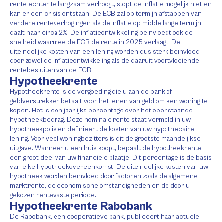
rente echter te langzaam verhoogt, stopt de inflatie mogelijk niet en
kan er een crisis ontstaan. De ECB zal op termijn afstappen van
verdere renteverhogingen als de inflatie op middellange termijn
daalt naar circa 2%. De inflatieontwikkeling beïnvloedt ook de
snelheid waarmee de ECB de rente in 2025 verlaagt. De
uiteindelijke kosten van een lening worden dus sterk beïnvloed
door zowel de inflatieontwikkeling als de daaruit voortvloeiende
rentebesluiten van de ECB.
Hypotheekrente
Hypotheekrente is de vergoeding die u aan de bank of
geldverstrekker betaalt voor het lenen van geld om een woning te
kopen. Het is een jaarlijks percentage over het openstaande
hypotheekbedrag. Deze nominale rente staat vermeld in uw
hypotheekpolis en definieert de kosten van uw hypothecaire
lening. Voor veel woningbezitters is dit de grootste maandelijkse
uitgave. Wanneer u een huis koopt, bepaalt de hypotheekrente
een groot deel van uw financiële plaatje. Dit percentage is de basis
van elke hypotheekovereenkomst. De uiteindelijke kosten van uw
hypotheek worden beïnvloed door factoren zoals de algemene
marktrente, de economische omstandigheden en de door u
gekozen rentevaste periode.
Hypotheekrente Rabobank
De Rabobank, een coöperatieve bank, publiceert haar actuele