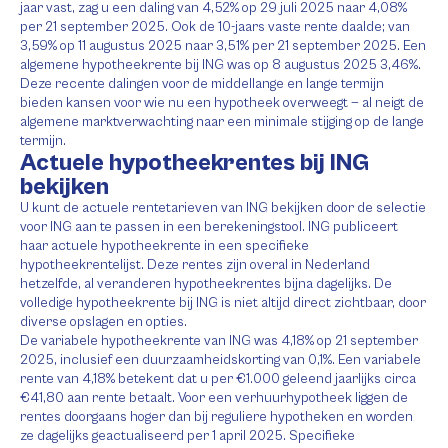
jaar vast, zag u een daling van 4,52% op 29 juli 2025 naar 4,08%
per 21 september 2025. Ook de 10-jaars vaste rente daalde; van
3,59% op 11 augustus 2025 naar 3,51% per 21 september 2025. Een
algemene hypotheekrente bij ING was op 8 augustus 2025 3,46%.
Deze recente dalingen voor de middellange en lange termijn
bieden kansen voor wie nu een hypotheek overweegt — al neigt de
algemene marktverwachting naar een minimale stijging op de lange
termijn.
Actuele hypotheekrentes bij ING
bekijken
U kunt de actuele rentetarieven van ING bekijken door de selectie
voor ING aan te passen in een berekeningstool. ING publiceert
haar actuele hypotheekrente in een specifieke
hypotheekrentelijst. Deze rentes zijn overal in Nederland
hetzelfde, al veranderen hypotheekrentes bijna dagelijks. De
volledige hypotheekrente bij ING is niet altijd direct zichtbaar, door
diverse opslagen en opties.
De variabele hypotheekrente van ING was 4,18% op 21 september
2025, inclusief een duurzaamheidskorting van 0,1%. Een variabele
rente van 4,18% betekent dat u per €1.000 geleend jaarlijks circa
€41,80 aan rente betaalt. Voor een verhuurhypotheek liggen de
rentes doorgaans hoger dan bij reguliere hypotheken en worden
ze dagelijks geactualiseerd per 1 april 2025. Specifieke