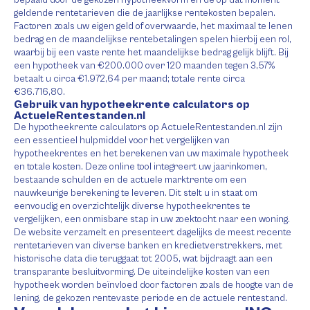
bepaald door de gekozen hypotheekvorm en de op dat moment
geldende rentetarieven die de jaarlijkse rentekosten bepalen.
Factoren zoals uw eigen geld of overwaarde, het maximaal te lenen
bedrag en de maandelijkse rentebetalingen spelen hierbij een rol,
waarbij bij een vaste rente het maandelijkse bedrag gelijk blijft. Bij
een hypotheek van €200.000 over 120 maanden tegen 3,57%
betaalt u circa €1.972,64 per maand; totale rente circa
€36.716,80.
Gebruik van hypotheekrente calculators op
ActueleRentestanden.nl
De hypotheekrente calculators op ActueleRentestanden.nl zijn
een essentieel hulpmiddel voor het vergelijken van
hypotheekrentes en het berekenen van uw maximale hypotheek
en totale kosten. Deze online tool integreert uw jaarinkomen,
bestaande schulden en de actuele marktrente om een
nauwkeurige berekening te leveren. Dit stelt u in staat om
eenvoudig en overzichtelijk diverse hypotheekrentes te
vergelijken, een onmisbare stap in uw zoektocht naar een woning.
De website verzamelt en presenteert dagelijks de meest recente
rentetarieven van diverse banken en kredietverstrekkers, met
historische data die teruggaat tot 2005, wat bijdraagt aan een
transparante besluitvorming. De uiteindelijke kosten van een
hypotheek worden beïnvloed door factoren zoals de hoogte van de
lening, de gekozen rentevaste periode en de actuele rentestand.