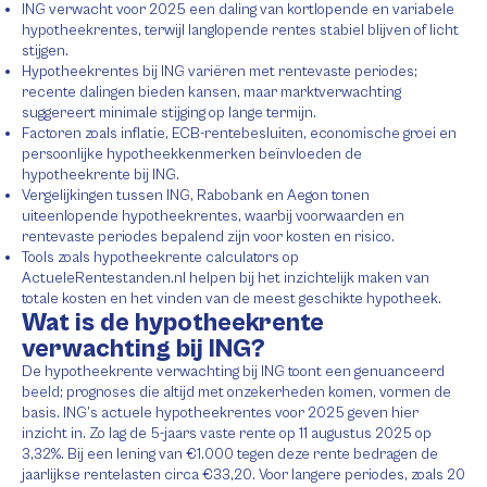
ING verwacht voor 2025 een daling van kortlopende en variabele
hypotheekrentes, terwijl langlopende rentes stabiel blijven of licht
stijgen.
Hypotheekrentes bij ING variëren met rentevaste periodes;
recente dalingen bieden kansen, maar marktverwachting
suggereert minimale stijging op lange termijn.
Factoren zoals inflatie, ECB-rentebesluiten, economische groei en
persoonlijke hypotheekkenmerken beïnvloeden de
hypotheekrente bij ING.
Vergelijkingen tussen ING, Rabobank en Aegon tonen
uiteenlopende hypotheekrentes, waarbij voorwaarden en
rentevaste periodes bepalend zijn voor kosten en risico.
Tools zoals hypotheekrente calculators op
ActueleRentestanden.nl helpen bij het inzichtelijk maken van
totale kosten en het vinden van de meest geschikte hypotheek.
Wat is de hypotheekrente
verwachting bij ING?
De hypotheekrente verwachting bij ING toont een genuanceerd
beeld; prognoses die altijd met onzekerheden komen, vormen de
basis. ING’s actuele hypotheekrentes voor 2025 geven hier
inzicht in. Zo lag de 5-jaars vaste rente op 11 augustus 2025 op
3,32%. Bij een lening van €1.000 tegen deze rente bedragen de
jaarlijkse rentelasten circa €33,20. Voor langere periodes, zoals 20