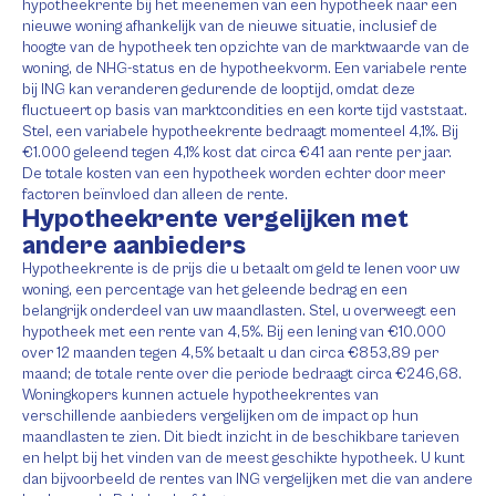
hypotheekrente bij het meenemen van een hypotheek naar een
nieuwe woning afhankelijk van de nieuwe situatie, inclusief de
hoogte van de hypotheek ten opzichte van de marktwaarde van de
woning, de NHG-status en de hypotheekvorm. Een variabele rente
bij ING kan veranderen gedurende de looptijd, omdat deze
fluctueert op basis van marktcondities en een korte tijd vaststaat.
Stel, een variabele hypotheekrente bedraagt momenteel 4,1%. Bij
€1.000 geleend tegen 4,1% kost dat circa €41 aan rente per jaar.
De totale kosten van een hypotheek worden echter door meer
factoren beïnvloed dan alleen de rente.
Hypotheekrente vergelijken met
andere aanbieders
Hypotheekrente is de prijs die u betaalt om geld te lenen voor uw
woning, een percentage van het geleende bedrag en een
belangrijk onderdeel van uw maandlasten. Stel, u overweegt een
hypotheek met een rente van 4,5%. Bij een lening van €10.000
over 12 maanden tegen 4,5% betaalt u dan circa €853,89 per
maand; de totale rente over die periode bedraagt circa €246,68.
Woningkopers kunnen actuele hypotheekrentes van
verschillende aanbieders vergelijken om de impact op hun
maandlasten te zien. Dit biedt inzicht in de beschikbare tarieven
en helpt bij het vinden van de meest geschikte hypotheek. U kunt
dan bijvoorbeeld de rentes van ING vergelijken met die van andere