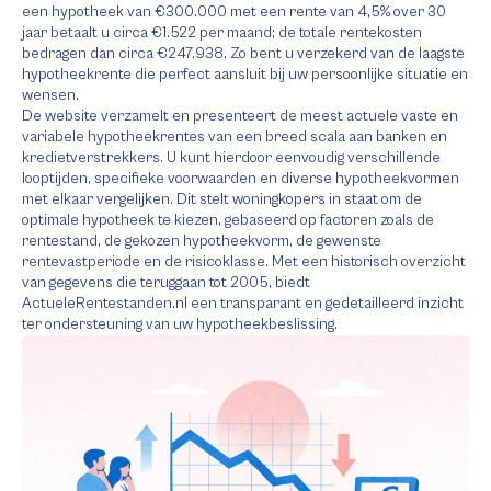
een hypotheek van €300.000 met een rente van 4,5% over 30
jaar betaalt u circa €1.522 per maand; de totale rentekosten
bedragen dan circa €247.938. Zo bent u verzekerd van de laagste
hypotheekrente die perfect aansluit bij uw persoonlijke situatie en
wensen.
De website verzamelt en presenteert de meest actuele vaste en
variabele hypotheekrentes van een breed scala aan banken en
kredietverstrekkers. U kunt hierdoor eenvoudig verschillende
looptijden, specifieke voorwaarden en diverse hypotheekvormen
met elkaar vergelijken. Dit stelt woningkopers in staat om de
optimale hypotheek te kiezen, gebaseerd op factoren zoals de
rentestand, de gekozen hypotheekvorm, de gewenste
rentevastperiode en de risicoklasse. Met een historisch overzicht
van gegevens die teruggaan tot 2005, biedt
ActueleRentestanden.nl een transparant en gedetailleerd inzicht
ter ondersteuning van uw hypotheekbeslissing.