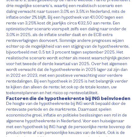
scenario’s, zoals gedeeld op de Hanno website. Hanno presenteert
drie mogelijke scenario’s, waarbij een realistisch scenario een
daling verwacht naar tussen 3,0% en 3,5% in Nederland, mits de
inflatie onder 2% blijft. Bij een hypotheek van €1.000 tegen een
rente van 3,25% kost dit jaarlijks circa €32,50 aan rente. Een
optimistischer scenario voorspelt zelfs een daling naar onder de
3,0% in 2025, als de inflatie sneller daalt en de ECB extra
renteverlagingen doorvoert. Sommige andere prognoses wijzen
echter op de mogelijkheid van een stijging van de hypotheekrente,
bijvoorbeeld met 0,5 tot 3 procent tegen september 2025. Het
realistische scenario wordt echter als meest waarschijnlijk gezien
voor het tweede of derde kwartaal van 2025. Over het algemeen
wordt verwacht dat de hypotheekrente in 2025 lager zal zijn dan
in 2022 en 2023, met een positieve verwachting voor verdere
rentedalingen. Bij een hypotheek in 2025 is het belangrijk verder
te kijken dan alleen de rente; let ook op de totale kosten, uw
toekomstplannen en het risico op rentevolatiliteit.
Factoren die de hypotheekrente bij ING beïnvloeden
De hoogte van de hypotheekrente bij ING wordt bepaald door de
rentevaste periode en de marktrente. Daarnaast spelen
economische groei, inflatie en politieke beslissingen een rol in de
algemene hypotheekrente in Nederland. Voor een huiseigenaar
met een hypotheek bij ING hangt de persoonlijke rente bovenop de
productrente af van persoonlijke keuzes van de klant. Ook is de