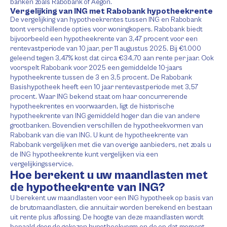
banken zoals Rabobank of Aegon.
Vergelijking van ING met Rabobank hypotheekrente
De vergelijking van hypotheekrentes tussen ING en Rabobank
toont verschillende opties voor woningkopers. Rabobank biedt
bijvoorbeeld een hypotheekrente van 3,47 procent voor een
rentevastperiode van 10 jaar, per 11 augustus 2025. Bij €1.000
geleend tegen 3,47% kost dat circa €34,70 aan rente per jaar. Ook
voorspelt Rabobank voor 2025 een gemiddelde 10-jaars
hypotheekrente tussen de 3 en 3,5 procent. De Rabobank
Basishypotheek heeft een 10 jaar rentevastperiode met 3,57
procent. Waar ING bekend staat om haar concurrerende
hypotheekrentes en voorwaarden, ligt de historische
hypotheekrente van ING gemiddeld hoger dan die van andere
grootbanken. Bovendien verschillen de hypotheekvormen van
Rabobank van die van ING. U kunt de hypotheekrente van
Rabobank vergelijken met die van overige aanbieders, net zoals u
de ING hypotheekrente kunt vergelijken via een
vergelijkingsservice.
Hoe berekent u uw maandlasten met
de hypotheekrente van ING?
U berekent uw maandlasten voor een ING hypotheek op basis van
de brutomaandlasten, die annuïtair worden berekend en bestaan
uit rente plus aflossing. De hoogte van deze maandlasten wordt