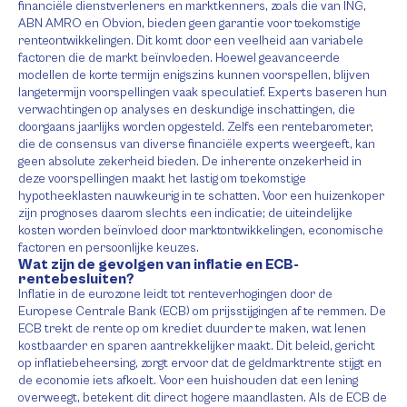
financiële dienstverleners en marktkenners, zoals die van ING,
ABN AMRO en Obvion, bieden geen garantie voor toekomstige
renteontwikkelingen. Dit komt door een veelheid aan variabele
factoren die de markt beïnvloeden. Hoewel geavanceerde
modellen de korte termijn enigszins kunnen voorspellen, blijven
langetermijn voorspellingen vaak speculatief. Experts baseren hun
verwachtingen op analyses en deskundige inschattingen, die
doorgaans jaarlijks worden opgesteld. Zelfs een rentebarometer,
die de consensus van diverse financiële experts weergeeft, kan
geen absolute zekerheid bieden. De inherente onzekerheid in
deze voorspellingen maakt het lastig om toekomstige
hypotheeklasten nauwkeurig in te schatten. Voor een huizenkoper
zijn prognoses daarom slechts een indicatie; de uiteindelijke
kosten worden beïnvloed door marktontwikkelingen, economische
factoren en persoonlijke keuzes.
Wat zijn de gevolgen van inflatie en ECB-
rentebesluiten?
Inflatie in de eurozone leidt tot renteverhogingen door de
Europese Centrale Bank (ECB) om prijsstijgingen af te remmen. De
ECB trekt de rente op om krediet duurder te maken, wat lenen
kostbaarder en sparen aantrekkelijker maakt. Dit beleid, gericht
op inflatiebeheersing, zorgt ervoor dat de geldmarktrente stijgt en
de economie iets afkoelt. Voor een huishouden dat een lening
overweegt, betekent dit direct hogere maandlasten. Als de ECB de