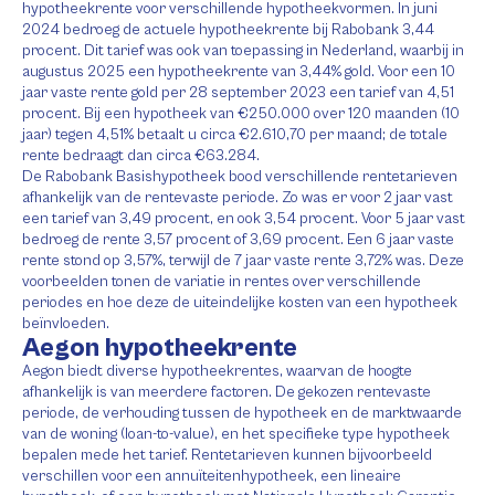
hypotheekrente voor verschillende hypotheekvormen. In juni
2024 bedroeg de actuele hypotheekrente bij Rabobank 3,44
procent. Dit tarief was ook van toepassing in Nederland, waarbij in
augustus 2025 een hypotheekrente van 3,44% gold. Voor een 10
jaar vaste rente gold per 28 september 2023 een tarief van 4,51
procent. Bij een hypotheek van €250.000 over 120 maanden (10
jaar) tegen 4,51% betaalt u circa €2.610,70 per maand; de totale
rente bedraagt dan circa €63.284.
De Rabobank Basishypotheek bood verschillende rentetarieven
afhankelijk van de rentevaste periode. Zo was er voor 2 jaar vast
een tarief van 3,49 procent, en ook 3,54 procent. Voor 5 jaar vast
bedroeg de rente 3,57 procent of 3,69 procent. Een 6 jaar vaste
rente stond op 3,57%, terwijl de 7 jaar vaste rente 3,72% was. Deze
voorbeelden tonen de variatie in rentes over verschillende
periodes en hoe deze de uiteindelijke kosten van een hypotheek
beïnvloeden.
Aegon hypotheekrente
Aegon biedt diverse hypotheekrentes, waarvan de hoogte
afhankelijk is van meerdere factoren. De gekozen rentevaste
periode, de verhouding tussen de hypotheek en de marktwaarde
van de woning (loan-to-value), en het specifieke type hypotheek
bepalen mede het tarief. Rentetarieven kunnen bijvoorbeeld
verschillen voor een annuïteitenhypotheek, een lineaire