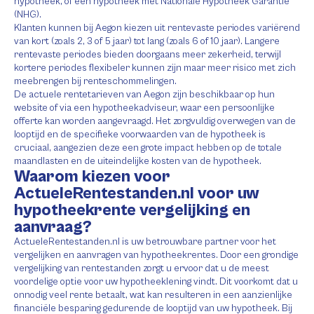
hypotheek, of een hypotheek met Nationale Hypotheek Garantie
(NHG).
Klanten kunnen bij Aegon kiezen uit rentevaste periodes variërend
van kort (zoals 2, 3 of 5 jaar) tot lang (zoals 6 of 10 jaar). Langere
rentevaste periodes bieden doorgaans meer zekerheid, terwijl
kortere periodes flexibeler kunnen zijn maar meer risico met zich
meebrengen bij renteschommelingen.
De actuele rentetarieven van Aegon zijn beschikbaar op hun
website of via een hypotheekadviseur, waar een persoonlijke
offerte kan worden aangevraagd. Het zorgvuldig overwegen van de
looptijd en de specifieke voorwaarden van de hypotheek is
cruciaal, aangezien deze een grote impact hebben op de totale
maandlasten en de uiteindelijke kosten van de hypotheek.
Waarom kiezen voor
ActueleRentestanden.nl voor uw
hypotheekrente vergelijking en
aanvraag?
ActueleRentestanden.nl is uw betrouwbare partner voor het
vergelijken en aanvragen van hypotheekrentes. Door een grondige
vergelijking van rentestanden zorgt u ervoor dat u de meest
voordelige optie voor uw hypotheeklening vindt. Dit voorkomt dat u
onnodig veel rente betaalt, wat kan resulteren in een aanzienlijke
financiële besparing gedurende de looptijd van uw hypotheek. Bij