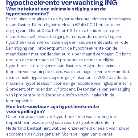
hypotheekrente verwachting ING
Wat betekent een minimale stijging van de
hypotheekrente?
Een minimale stijging van de hypotheekrente leidt direct tot hogere
maandlasten. Bij een hypotheek van €240.000 betekent een
stijging van 0,1% tot 0,3% €20 tot €60 extra bruto kosten per
maand. Een half procent stijging kan duizenden euro’s hogere
hypotheeklasten veroorzaken bij een nieuwe rentevaste periode.
Een stijging van 1 procentpunt in de hypotheekrente kan de
maandlasten met honderden euro’s per maand verhogen. Dit komt
neer op een toename van 10 procent van de maandelijkse
hypotheeklasten. Hogere maandlasten verlagen de maximale
leensom voor woningbezitters, want een hogere rente vermindert
de maximale hypotheek bij een gelijk inkomen. In 2022 daalde de
maximale hypotheeksom voor een gemiddelde woningkoper met 1 à
2 procent, of minder dan vijf procent. Desondanks kan een stijging
van 1 procentpunt duizenden euro’s verschil maken in de
leencapaciteit.
Hoe betrouwbaar zijn hypotheekrente
voorspellingen?
De betrouwbaarheid van hypotheekrente voorspellingen is
beperkt. Een exacte prognose voor de hypotheekrente in
Nederland bestaat niet, wat veel onzekerheid creëert voor zowel
economen als huiseigenaren. Voorspellingen van diverse