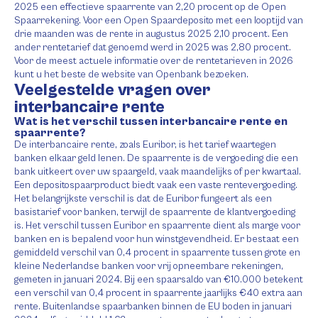
2025 een effectieve spaarrente van 2,20 procent op de Open
Spaarrekening. Voor een Open Spaardeposito met een looptijd van
drie maanden was de rente in augustus 2025 2,10 procent. Een
ander rentetarief dat genoemd werd in 2025 was 2,80 procent.
Voor de meest actuele informatie over de rentetarieven in 2026
kunt u het beste de website van Openbank bezoeken.
Veelgestelde vragen over
interbancaire rente
Wat is het verschil tussen interbancaire rente en
spaarrente?
De interbancaire rente, zoals Euribor, is het tarief waartegen
banken elkaar geld lenen. De spaarrente is de vergoeding die een
bank uitkeert over uw spaargeld, vaak maandelijks of per kwartaal.
Een depositospaarproduct biedt vaak een vaste rentevergoeding.
Het belangrijkste verschil is dat de Euribor fungeert als een
basistarief voor banken, terwijl de spaarrente de klantvergoeding
is. Het verschil tussen Euribor en spaarrente dient als marge voor
banken en is bepalend voor hun winstgevendheid. Er bestaat een
gemiddeld verschil van 0,4 procent in spaarrente tussen grote en
kleine Nederlandse banken voor vrij opneembare rekeningen,
gemeten in januari 2024. Bij een spaarsaldo van €10.000 betekent
een verschil van 0,4 procent in spaarrente jaarlijks €40 extra aan
rente. Buitenlandse spaarbanken binnen de EU boden in januari