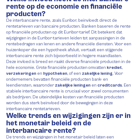
rente op de economie en financiële
producten?
De interbancaire rente, zoals Euribor, beïnvloedt direct de
rentetarieven van bancaire producten. Banken baseren de rente
op financiële producten op dit Euribor-tarief. Dit betekent dat
wijzigingen in de Euribor-tarieven leiden tot aanpassingen in de
rentebedragen van lenen en andere financiële diensten. Voor een
huizenkoper die een hypotheek afsluit, vertaalt een stijgende
interbancaire rente zich bijvoorbeeld in hogere maandlasten.
Deze invloed is breed en raakt diverse financiële producten in de
hele economie. Grote financiële producten omvatten
krediet
,
verzekeringen
en
hypotheken
, of een
zakelijke lening
. Voor
ondernemers bevatten financiële producten bank- en
leendiensten, waaronder
zakelijke leningen
en
creditcards
. Een
stabiele interbancaire rente is cruciaal voor zowel consumenten
als bedrijven. De uiteindelijke kosten van financiële producten
worden dus sterk beïnvloed door de bewegingen in deze
interbancaire rentetarieven.
Welke trends en wijzigingen zijn er in
het monetair beleid en de
interbancaire rente?
De trends en wijzigingen in het monetair beleid laten een