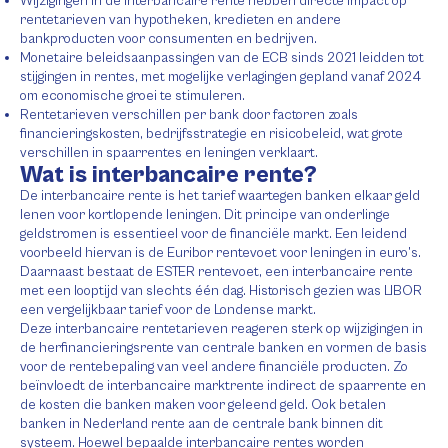
Wijzigingen in de interbancaire rente hebben directe impact op
rentetarieven van hypotheken, kredieten en andere
bankproducten voor consumenten en bedrijven.
Monetaire beleidsaanpassingen van de ECB sinds 2021 leidden tot
stijgingen in rentes, met mogelijke verlagingen gepland vanaf 2024
om economische groei te stimuleren.
Rentetarieven verschillen per bank door factoren zoals
financieringskosten, bedrijfsstrategie en risicobeleid, wat grote
verschillen in spaarrentes en leningen verklaart.
Wat is interbancaire rente?
De interbancaire rente is het tarief waartegen banken elkaar geld
lenen voor kortlopende leningen. Dit principe van onderlinge
geldstromen is essentieel voor de financiële markt. Een leidend
voorbeeld hiervan is de Euribor rentevoet voor leningen in euro’s.
Daarnaast bestaat de ESTER rentevoet, een interbancaire rente
met een looptijd van slechts één dag. Historisch gezien was LIBOR
een vergelijkbaar tarief voor de Londense markt.
Deze interbancaire rentetarieven reageren sterk op wijzigingen in
de herfinancieringsrente van centrale banken en vormen de basis
voor de rentebepaling van veel andere financiële producten. Zo
beïnvloedt de interbancaire marktrente indirect de spaarrente en
de kosten die banken maken voor geleend geld. Ook betalen
banken in Nederland rente aan de centrale bank binnen dit
systeem. Hoewel bepaalde interbancaire rentes worden