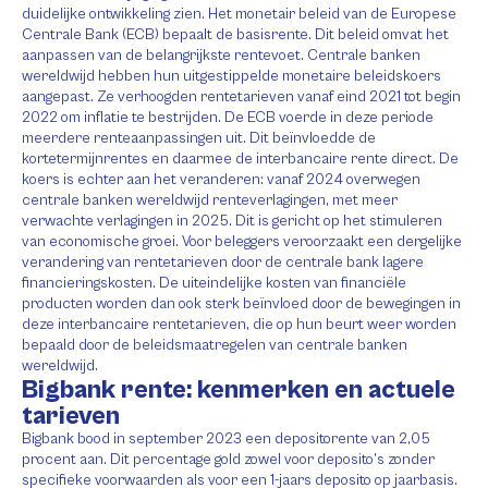
duidelijke ontwikkeling zien. Het monetair beleid van de Europese
Centrale Bank (ECB) bepaalt de basisrente. Dit beleid omvat het
aanpassen van de belangrijkste rentevoet. Centrale banken
wereldwijd hebben hun uitgestippelde monetaire beleidskoers
aangepast. Ze verhoogden rentetarieven vanaf eind 2021 tot begin
2022 om inflatie te bestrijden. De ECB voerde in deze periode
meerdere renteaanpassingen uit. Dit beïnvloedde de
kortetermijnrentes en daarmee de interbancaire rente direct. De
koers is echter aan het veranderen: vanaf 2024 overwegen
centrale banken wereldwijd renteverlagingen, met meer
verwachte verlagingen in 2025. Dit is gericht op het stimuleren
van economische groei. Voor beleggers veroorzaakt een dergelijke
verandering van rentetarieven door de centrale bank lagere
financieringskosten. De uiteindelijke kosten van financiële
producten worden dan ook sterk beïnvloed door de bewegingen in
deze interbancaire rentetarieven, die op hun beurt weer worden
bepaald door de beleidsmaatregelen van centrale banken
wereldwijd.
Bigbank rente: kenmerken en actuele
tarieven
Bigbank bood in september 2023 een depositorente van 2,05
procent aan. Dit percentage gold zowel voor deposito’s zonder
specifieke voorwaarden als voor een 1-jaars deposito op jaarbasis.