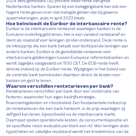
2024 zelfs gemiddeld 1,62 procent meer rente dan grote
Nederlandse banken. Sparen bij een beleggingsbank kan ook een
hogere rente geven over niet-belegde gelden dan bij gewone
spaarrekeningen, zoals in april 2023 bleek.
Hoe beïnvloedt de Euribor de interbancaire rente?
Euribor is de interbancaire rentevoet waartegen banken in de
Eurozone onderling geld lenen. Het is een variabel rentetarief en
dient als maatstaf voor leningen zonder onderpand. Deze rente is
de inkoopprijs die een bank betaalt voor kortlopende leningen aan
andere banken. Euribor is de gemiddelde rentevoet voor
interbancaire geldleningen tussen Europese referentiebanken en
wordt dagelijks vastgesteld om 11:00 CET. De ECB-rente heeft
directe invloed op de Euribor-rente. Wijzigingen in het beleid van
de centrale bank beïnvloeden daardoor direct de kosten voor
banken om geld te lenen.
Waarom verschillen rentetarieven per bank?
Rentetarieven verschillen per bank door een combinatie van
factoren, waaronder hun eigen bedrijfsstrategie,
financieringskosten en risicobeleid. Een fundamentele invloed op
de rentetarieven die een bank hanteert, is de prijs waartegen zij
zelf geld kan lenen, bijvoorbeeld via de interbancaire markt.
Daarnaast spelen operationele kosten, de concurrentiepositie en
de specifieke risico-evaluatie per klant een rol. Voor leningen zoals
hypotheken en zakelijke roodstand wordt het kredietrisico van de