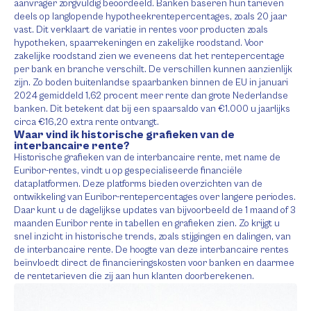
aanvrager zorgvuldig beoordeeld. Banken baseren hun tarieven
deels op langlopende hypotheekrentepercentages, zoals 20 jaar
vast. Dit verklaart de variatie in rentes voor producten zoals
hypotheken, spaarrekeningen en zakelijke roodstand. Voor
zakelijke roodstand zien we eveneens dat het rentepercentage
per bank en branche verschilt. De verschillen kunnen aanzienlijk
zijn. Zo boden buitenlandse spaarbanken binnen de EU in januari
2024 gemiddeld 1,62 procent meer rente dan grote Nederlandse
banken. Dit betekent dat bij een spaarsaldo van €1.000 u jaarlijks
circa €16,20 extra rente ontvangt.
Waar vind ik historische grafieken van de
interbancaire rente?
Historische grafieken van de interbancaire rente, met name de
Euribor-rentes, vindt u op gespecialiseerde financiële
dataplatformen. Deze platforms bieden overzichten van de
ontwikkeling van Euribor-rentepercentages over langere periodes.
Daar kunt u de dagelijkse updates van bijvoorbeeld de 1 maand of 3
maanden Euribor rente in tabellen en grafieken zien. Zo krijgt u
snel inzicht in historische trends, zoals stijgingen en dalingen, van
de interbancaire rente. De hoogte van deze interbancaire rentes
beïnvloedt direct de financieringskosten voor banken en daarmee
de rentetarieven die zij aan hun klanten doorberekenen.