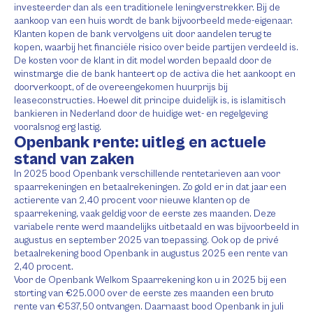
investeerder dan als een traditionele leningverstrekker. Bij de
aankoop van een huis wordt de bank bijvoorbeeld mede-eigenaar.
Klanten kopen de bank vervolgens uit door aandelen terug te
kopen, waarbij het financiële risico over beide partijen verdeeld is.
De kosten voor de klant in dit model worden bepaald door de
winstmarge die de bank hanteert op de activa die het aankoopt en
doorverkoopt, of de overeengekomen huurprijs bij
leaseconstructies. Hoewel dit principe duidelijk is, is islamitisch
bankieren in Nederland door de huidige wet- en regelgeving
vooralsnog erg lastig.
Openbank rente: uitleg en actuele
stand van zaken
In 2025 bood Openbank verschillende rentetarieven aan voor
spaarrekeningen en betaalrekeningen. Zo gold er in dat jaar een
actierente van 2,40 procent voor nieuwe klanten op de
spaarrekening, vaak geldig voor de eerste zes maanden. Deze
variabele rente werd maandelijks uitbetaald en was bijvoorbeeld in
augustus en september 2025 van toepassing. Ook op de privé
betaalrekening bood Openbank in augustus 2025 een rente van
2,40 procent.
Voor de Openbank Welkom Spaarrekening kon u in 2025 bij een
storting van €25.000 over de eerste zes maanden een bruto
rente van €537,50 ontvangen. Daarnaast bood Openbank in juli