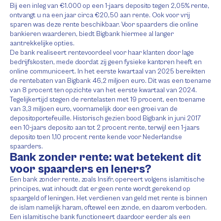
Bij een inleg van €1.000 op een 1-jaars deposito tegen 2,05% rente,
ontvangt u na een jaar circa €20,50 aan rente. Ook voor vrij
sparen was deze rente beschikbaar. Voor spaarders die online
bankieren waarderen, biedt Bigbank hiermee al langer
aantrekkelijke opties.
De bank realiseert rentevoordeel voor haar klanten door lage
bedrijfskosten, mede doordat zij geen fysieke kantoren heeft en
online communiceert. In het eerste kwartaal van 2025 bereikten
de rentebaten van Bigbank 46,2 miljoen euro. Dit was een toename
van 8 procent ten opzichte van het eerste kwartaal van 2024.
Tegelijkertijd stegen de rentelasten met 19 procent, een toename
van 3,3 miljoen euro, voornamelijk door een groei van de
depositoportefeuille. Historisch gezien bood Bigbank in juni 2017
een 10-jaars deposito aan tot 2 procent rente, terwijl een 1-jaars
deposito toen 1,10 procent rente kende voor Nederlandse
spaarders.
Bank zonder rente: wat betekent dit
voor spaarders en leners?
Een bank zonder rente, zoals Insifr, opereert volgens islamitische
principes, wat inhoudt dat er geen rente wordt gerekend op
spaargeld of leningen. Het verdienen van geld met rente is binnen
de islam namelijk haram, oftewel een zonde, en daarom verboden.
Een islamitische bank functioneert daardoor eerder als een