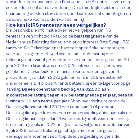
veranderende economie zijn fluctuaties in IRS rentetarieven dan
ook eerder regel dan uitzondering. De uiteindelijke kosten van een
financiering worden sterk beïnvloed door deze schommelingen en
de specifieke voorwaarden van de lening.
Hoe kan ik IRS rentetarieven vergelijken?
De beschikbare informatie over het vergelijken van IRS
rentetarieven richt zich vaak op de
belastingrente
van de
Nederlandse Belastingdienst, en niet op Interest Rate Swap (IRS)
tarieven. De Belastingdienst hanteert specifieke percentages
voor belastingrente. Zo gold voor inkomstenbelasting een
belastingrente van 4 procent per jaar, een percentage dat tot 30
juni 2023 van kracht was en in 2025 ook voor toeslagen werd
gerekend. Dit was
ook
het minimale rentepercentage van 4
procent per jaar dat in 2022 gold, en zelfs in 2017 moesten IB-
ondernemers al 4 procent rente betalen bij een te lage voorlopige
aanslag.
Bij een openstaand bedrag van €2.500 aan
inkomstenbelasting tegen 4% belastingrente per jaar, betaalt
u circa €100 aan rente per jaar.
Voor invordering rekende de
Belastingdienst tot eind 2021 een rente van 0.01 procent.
Belastingplichtigen kunnen een rentevergoeding ontvangen als de
Belastingdienst langer dan 13 weken nodig heeft voor een aanslag
na indiening, zoals in 2022 het geval was. Volgens een webinar van
3 juli 2025 hebben belastingplichtigen met een aangepast
vermogensrendement recht op deze vergoeding volgens de