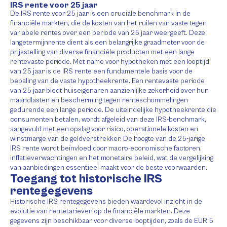
IRS rente voor 25 jaar
De IRS rente voor 25 jaar is een cruciale benchmark in de
financiële markten, die de kosten van het ruilen van vaste tegen
variabele rentes over een periode van 25 jaar weergeeft. Deze
langetermijnrente dient als een belangrijke graadmeter voor de
prijsstelling van diverse financiële producten met een lange
rentevaste periode. Met name voor hypotheken met een looptijd
van 25 jaar is de IRS rente een fundamentele basis voor de
bepaling van de vaste hypotheekrente. Een rentevaste periode
van 25 jaar biedt huiseigenaren aanzienlijke zekerheid over hun
maandlasten en bescherming tegen renteschommelingen
gedurende een lange periode. De uiteindelijke hypotheekrente die
consumenten betalen, wordt afgeleid van deze IRS-benchmark,
aangevuld met een opslag voor risico, operationele kosten en
winstmarge van de geldverstrekker. De hoogte van de 25-jarige
IRS rente wordt beïnvloed door macro-economische factoren,
inflatieverwachtingen en het monetaire beleid, wat de vergelijking
van aanbiedingen essentieel maakt voor de beste voorwaarden.
Toegang tot historische IRS
rentegegevens
Historische IRS rentegegevens bieden waardevol inzicht in de
evolutie van rentetarieven op de financiële markten. Deze
gegevens zijn beschikbaar voor diverse looptijden, zoals de EUR 5