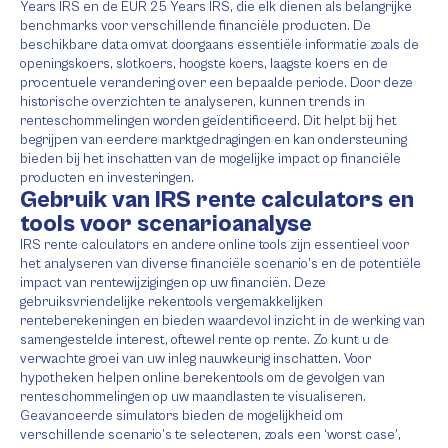
Years IRS en de EUR 25 Years IRS, die elk dienen als belangrijke
benchmarks voor verschillende financiële producten. De
beschikbare data omvat doorgaans essentiële informatie zoals de
openingskoers, slotkoers, hoogste koers, laagste koers en de
procentuele verandering over een bepaalde periode. Door deze
historische overzichten te analyseren, kunnen trends in
renteschommelingen worden geïdentificeerd. Dit helpt bij het
begrijpen van eerdere marktgedragingen en kan ondersteuning
bieden bij het inschatten van de mogelijke impact op financiële
producten en investeringen.
Gebruik van IRS rente calculators en
tools voor scenarioanalyse
IRS rente calculators en andere online tools zijn essentieel voor
het analyseren van diverse financiële scenario’s en de potentiële
impact van rentewijzigingen op uw financiën. Deze
gebruiksvriendelijke rekentools vergemakkelijken
renteberekeningen en bieden waardevol inzicht in de werking van
samengestelde interest, oftewel rente op rente. Zo kunt u de
verwachte groei van uw inleg nauwkeurig inschatten. Voor
hypotheken helpen online berekentools om de gevolgen van
renteschommelingen op uw maandlasten te visualiseren.
Geavanceerde simulators bieden de mogelijkheid om
verschillende scenario’s te selecteren, zoals een ‘worst case’,