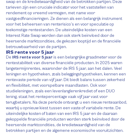
swap en de kredietwaardigheid van de betrokken partijen. Deze
tarieven zijn een cruciale indicator voor het vaststellen van
rendement op vreemd vermogen, met name voor
vastgoedfinancieringen. Ze dienen als een belangrijk instrument
voor het beheersen van renterisico’s en voor speculatie op
toekomstige rentestanden. De uiteindelijke kosten van een
Interest Rate Swap worden dan ook sterk beïnvloed door de
heersende marktcondities, de gekozen looptijd en de financiële
betrouwbaarheid van de partijen.
IRS rente voor 5 jaar
De
IRS rente voor 5 jaar
is een belangrijke graadmeter voor de
rentestabiliteit van diverse financiële producten. In 2025 waren
langetermijnrentes, waaronder de IRS 5 jaar, aan het dalen. Veel
leningen en hypotheken, zoals beleggingshypotheken, kennen een
rentevaste periode van vijf jaar. Dit biedt balans tussen zekerheid
en flexibiliteit, met voorspelbare maandlasten. Ook voor
studieleningen, zoals een levenlanglerenkrediet of een DUO
lening, staat het rentepercentage vaak vijf jaar vast voor
terugbetalers. Na deze periode ontvangt u een nieuw renteaanbod,
waarbij u opnieuw kiest tussen een vaste of variabele rente. De
uiteindelijke kosten of baten van een IRS 5 jaar en de daaraan
gekoppelde financiële producten worden sterk beïnvloed door de
heersende marktcondities, de kredietwaardigheid van de
betrokken partijen en de algemene economische vooruitzichten.