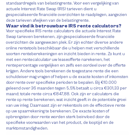
standaardregels van belastingrente. Voor een vergelijking van
actuele Interest Rate Swap (IRS) tarieven dient u
gespecialiseerde financiële overzichten te raadplegen, aangezien
deze tarieven afwijken van de belastingrente.
Waar vind ik betrouwbare IRS rente calculators?
Voor specifieke IRS rente calculators die actuele Interest Rate
Swap tarieven berekenen, zijn gespecialiseerde financiële
overzichten de aangewezen plek. Er zijn echter diverse andere
online rentetools beschikbaar die u helpen met verschillende
soorten renteberekeningen en inzicht bieden in rente. Zo kunt u
met een rentecalculator uw leaseofferte narekenen, het
rentepercentage vergelijken en zelfs een oordeel over de offerte
krijgen. Andere tools berekenen de toegestane rente die een
schuldeiser mag vragen of helpen u de exacte kosten of inkomsten
door rente over specifieke perioden te bepalen. Bij €10.000
geleend over 36 maanden tegen 5,5% betaalt u circa €301,33 per
maand; totale rente circa €847,88. Ook zijn er calculators die
rente op rente berekenen, wat inzicht geeft in de potentiële groei
van uw inleg. Daarnaast zijn er rekentools om de effectieve rente
op uw spaarrekening te berekenen. De exacte kosten of
opbrengsten door rente worden sterk beïnvloed door de
specifieke voorwaarden van het product, de looptijd en de
marktomstandigheden.