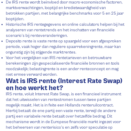
De IRS rente wordt beïnvloed door macro-economische factoren,
marktverwachtingen, looptijd en kredietwaardigheid van
betrokken partijen, met belangrijke benchmarks voor 5 en 25 jaar
looptijden.
Historische IRS rentegegevens en online calculators helpen bij het
analyseren van rentetrends en het inschatten van financiële
scenario’s bij renteveranderingen.
Deposito rente is vaste rente op spaargeld voor een afgesproken
periode, vaak hoger dan reguliere spaarrekeningrente, maar kan
ongunstig zijn bij stijgende marktrentes.
Voor het vergelijken van IRS rentetarieven en betrouwbare
berekeningen zijn gespecialiseerde financiële bronnen en tools
noodzakelijk; belastingrente is een ander renteconcept en mag
niet ermee verward worden.
Wat is IRS rente (Interest Rate Swap)
en hoe werkt het?
IRS rente, voluit Interest Rate Swap, is een financieel instrument
dat het uitwisselen van rentestromen tussen twee partijen
mogelijk maakt. Het is in feite een Hollands renteruilcontract.
Hierbij betaalt de ene partij een vaste rente, terwijl de andere
partij een variabele rente betaalt over hetzelfde bedrag. Dit
mechanisme wordt in de Europese financiële markt ingezet voor
het beheersen van renterisico’s en zelfs voor speculatie op