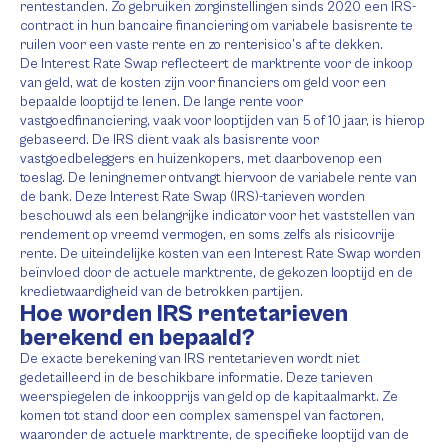
rentestanden. Zo gebruiken zorginstellingen sinds 2020 een IRS-
contract in hun bancaire financiering om variabele basisrente te
ruilen voor een vaste rente en zo renterisico’s af te dekken.
De Interest Rate Swap reflecteert de marktrente voor de inkoop
van geld, wat de kosten zijn voor financiers om geld voor een
bepaalde looptijd te lenen. De lange rente voor
vastgoedfinanciering, vaak voor looptijden van 5 of 10 jaar, is hierop
gebaseerd. De IRS dient vaak als basisrente voor
vastgoedbeleggers en huizenkopers, met daarbovenop een
toeslag. De leningnemer ontvangt hiervoor de variabele rente van
de bank. Deze Interest Rate Swap (IRS)-tarieven worden
beschouwd als een belangrijke indicator voor het vaststellen van
rendement op vreemd vermogen, en soms zelfs als risicovrije
rente. De uiteindelijke kosten van een Interest Rate Swap worden
beïnvloed door de actuele marktrente, de gekozen looptijd en de
kredietwaardigheid van de betrokken partijen.
Hoe worden IRS rentetarieven
berekend en bepaald?
De exacte berekening van IRS rentetarieven wordt niet
gedetailleerd in de beschikbare informatie. Deze tarieven
weerspiegelen de inkoopprijs van geld op de kapitaalmarkt. Ze
komen tot stand door een complex samenspel van factoren,
waaronder de actuele marktrente, de specifieke looptijd van de