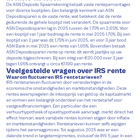
De ASN Deposito Spaarrekening betaalt vaste rentepercentages
voor diverse looptijden. Een belangrijk kenmerk van ASN
Depositosparen is de vaste rente, wat betekent dat de rente
gedurende de gehele looptijd niet verandert. De spaarrente voor
ASN Depositosparen lag in 2025 tussen de 1,70% en 2,65%. Voor
een looptijd van 1 jaar bedroeg de rente in mei 2025 1,70%. Bij een
looptijd van 2 jaar was dit 1,75% in juni 2025, en voor 3 jaar bood
ASN Bank in mei 2025 een rente van 1,95%. Bovendien betaalt
ASN Depositosparen rente op rente; dit wordt jaarlijks op uw
deposito bijgeschreven. Bij een inleg van €20.000 over 3 jaar
tegen 1,95% ontvangt u circa €1.199 aan rente.
Veelgestelde vragen over IRS rente
Waarom fluctueren IRS rentetarieven?
IRS rentetarieven fluctueren door veranderingen in de
economische omstandigheden en marktomstandigheden. Deze
rentes weerspiegelen de inkoopprijs van geld op de kapitaalmarkt
en vormen een belangrijk onderdeel van het rentetarief voor
vastgoedfinancieringen. Een particulier die een
verhuurhypotheek of opeethypotheek aanvraagt, merkt direct het
effect hiervan, want variabele rentes kunnen stijgen door inflatie
en marktomstandigheden. Rentetarieven kunnen zelfs wijzigen
tijdens het aanvraagproces. Tot augustus 2025 was er een
dalende trend in langetermijnrentes, inclusief de IRS 5 jaar. In een