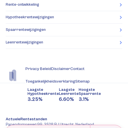
Rente-ontwikkeling
Hypotheekrentewijzigingen
Spaarrentewijzigingen
Leenrentewijzigingen
Privacy Beleid
Disclaimer
Contact
Toegankelijkheidsverklaring
Sitemap
Laagste
Laagste
Hoogste
Hypotheekrente
Leenrente
Spaarrente
3.25%
6.60%
3.1%
ActueleRentestanden
Papendorpseweg 99, 3528 BJ Utrecht, Nederland