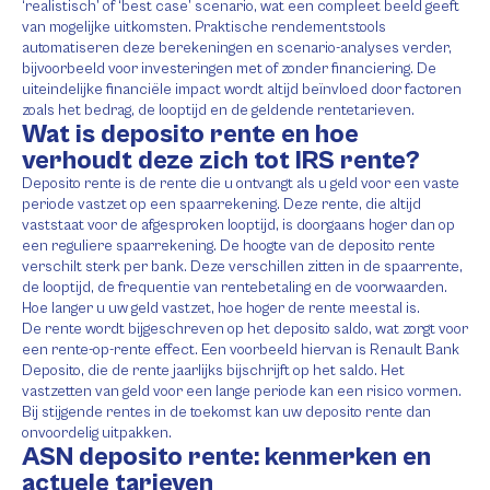
‘realistisch’ of ‘best case’ scenario, wat een compleet beeld geeft
van mogelijke uitkomsten. Praktische rendementstools
automatiseren deze berekeningen en scenario-analyses verder,
bijvoorbeeld voor investeringen met of zonder financiering. De
uiteindelijke financiële impact wordt altijd beïnvloed door factoren
zoals het bedrag, de looptijd en de geldende rentetarieven.
Wat is deposito rente en hoe
verhoudt deze zich tot IRS rente?
Deposito rente is de rente die u ontvangt als u geld voor een vaste
periode vastzet op een spaarrekening. Deze rente, die altijd
vaststaat voor de afgesproken looptijd, is doorgaans hoger dan op
een reguliere spaarrekening. De hoogte van de deposito rente
verschilt sterk per bank. Deze verschillen zitten in de spaarrente,
de looptijd, de frequentie van rentebetaling en de voorwaarden.
Hoe langer u uw geld vastzet, hoe hoger de rente meestal is.
De rente wordt bijgeschreven op het deposito saldo, wat zorgt voor
een rente-op-rente effect. Een voorbeeld hiervan is Renault Bank
Deposito, die de rente jaarlijks bijschrijft op het saldo. Het
vastzetten van geld voor een lange periode kan een risico vormen.
Bij stijgende rentes in de toekomst kan uw deposito rente dan
onvoordelig uitpakken.
ASN deposito rente: kenmerken en
actuele tarieven