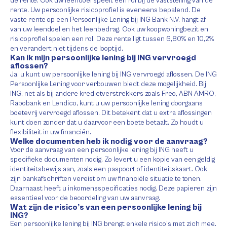
de rente. Ook uw leendoel speelt een rol bij de vaststelling van de
rente. Uw persoonlijke risicoprofiel is eveneens bepalend. De
vaste rente op een Persoonlijke Lening bij ING Bank N.V. hangt af
van uw leendoel en het leenbedrag. Ook uw koopwoningbezit en
risicoprofiel spelen een rol. Deze rente ligt tussen 6,80% en 10,2%
en verandert niet tijdens de looptijd.
Kan ik mijn persoonlijke lening bij ING vervroegd
aflossen?
Ja, u kunt uw persoonlijke lening bij ING vervroegd aflossen. De ING
Persoonlijke Lening voor verbouwen biedt deze mogelijkheid. Bij
ING, net als bij andere kredietverstrekkers zoals Freo, ABN AMRO,
Rabobank en Lendico, kunt u uw persoonlijke lening doorgaans
boetevrij vervroegd aflossen. Dit betekent dat u extra aflossingen
kunt doen zonder dat u daarvoor een boete betaalt. Zo houdt u
flexibiliteit in uw financiën.
Welke documenten heb ik nodig voor de aanvraag?
Voor de aanvraag van een persoonlijke lening bij ING heeft u
specifieke documenten nodig. Zo levert u een kopie van een geldig
identiteitsbewijs aan, zoals een paspoort of identiteitskaart. Ook
zijn bankafschriften vereist om uw financiële situatie te tonen.
Daarnaast heeft u inkomensspecificaties nodig. Deze papieren zijn
essentieel voor de beoordeling van uw aanvraag.
Wat zijn de risico’s van een persoonlijke lening bij
ING?
Een persoonlijke lening bij ING brengt enkele risico’s met zich mee.