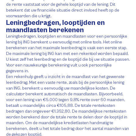
de rente vaststaat voor de gehele looptijd van de lening. Dit
betekent dat uw financiële situatie direct invloed heeft op de
voorwaarden die u krijgt.
Leningbedragen, looptijden en
maandlasten berekenen
Leningbedragen, looptijden en maandlasten voor een persoonlijke
lening bij ING berekent u eenvoudig met online tools. Het online
berekenen van het maximale leenbedrag is vaak een eerste stap.
De maximale lening bij ING kan met een rekentool worden bepaald.
U kiest zelf het leenbedrag en de looptijd die bij uw situatie passen.
Voor een nauwkeurige berekening vult u ook persoonlijke
gegevens in.
Een rekenhulp geeft u inzicht in de maandlast van het gewenste
leenbedrag. Met een vaste rente, zoals bij de persoonlijke lening
van ING, berekent u eenvoudig uw maandelijkse kosten. De
calculator berekent automatisch de maandlasten. Bijvoorbeeld,
voor een lening van €5.000 tegen 9,8% rente over 60 maanden,
betaalt u maandelijks circa €105,88. De totale rentekosten
bedragen dan ongeveer €1.352,80. De maandelijkse rentekosten
worden berekend door de totale rente te delen door de looptijd in
maanden. Om de maandelijkse kredietlasten handmatig te
berekenen, deelt u het totale bedrag door het aantal maanden van
de gekozen looptijd.