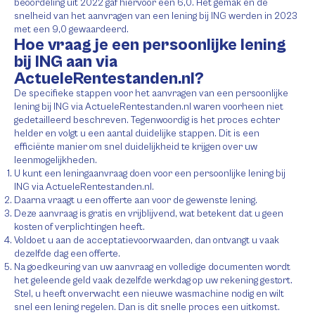
beoordeling uit 2022 gaf hiervoor een 6,0. Het gemak en de
snelheid van het aanvragen van een lening bij ING werden in 2023
met een 9,0 gewaardeerd.
Hoe vraag je een persoonlijke lening
bij ING aan via
ActueleRentestanden.nl?
De specifieke stappen voor het aanvragen van een persoonlijke
lening bij ING via ActueleRentestanden.nl waren voorheen niet
gedetailleerd beschreven. Tegenwoordig is het proces echter
helder en volgt u een aantal duidelijke stappen. Dit is een
efficiënte manier om snel duidelijkheid te krijgen over uw
leenmogelijkheden.
U kunt een leningaanvraag doen voor een persoonlijke lening bij
ING via ActueleRentestanden.nl.
Daarna vraagt u een offerte aan voor de gewenste lening.
Deze aanvraag is gratis en vrijblijvend, wat betekent dat u geen
kosten of verplichtingen heeft.
Voldoet u aan de acceptatievoorwaarden, dan ontvangt u vaak
dezelfde dag een offerte.
Na goedkeuring van uw aanvraag en volledige documenten wordt
het geleende geld vaak dezelfde werkdag op uw rekening gestort.
Stel, u heeft onverwacht een nieuwe wasmachine nodig en wilt
snel een lening regelen. Dan is dit snelle proces een uitkomst.