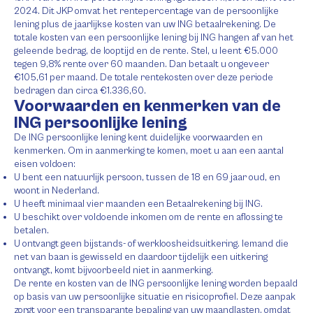
2024. Dit JKP omvat het rentepercentage van de persoonlijke
lening plus de jaarlijkse kosten van uw ING betaalrekening. De
totale kosten van een persoonlijke lening bij ING hangen af van het
geleende bedrag, de looptijd en de rente. Stel, u leent €5.000
tegen 9,8% rente over 60 maanden. Dan betaalt u ongeveer
€105,61 per maand. De totale rentekosten over deze periode
bedragen dan circa €1.336,60.
Voorwaarden en kenmerken van de
ING persoonlijke lening
De ING persoonlijke lening kent duidelijke voorwaarden en
kenmerken. Om in aanmerking te komen, moet u aan een aantal
eisen voldoen:
U bent een natuurlijk persoon, tussen de 18 en 69 jaar oud, en
woont in Nederland.
U heeft minimaal vier maanden een Betaalrekening bij ING.
U beschikt over voldoende inkomen om de rente en aflossing te
betalen.
U ontvangt geen bijstands- of werkloosheidsuitkering. Iemand die
net van baan is gewisseld en daardoor tijdelijk een uitkering
ontvangt, komt bijvoorbeeld niet in aanmerking.
De rente en kosten van de ING persoonlijke lening worden bepaald
op basis van uw persoonlijke situatie en risicoprofiel. Deze aanpak
zorgt voor een transparante bepaling van uw maandlasten, omdat