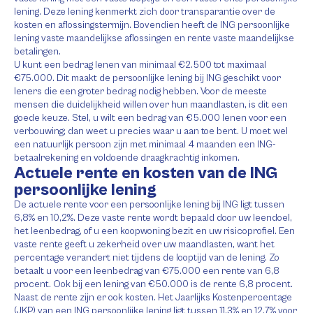
lening. Deze lening kenmerkt zich door transparantie over de
kosten en aflossingstermijn. Bovendien heeft de ING persoonlijke
lening vaste maandelijkse aflossingen en rente vaste maandelijkse
betalingen.
U kunt een bedrag lenen van minimaal €2.500 tot maximaal
€75.000. Dit maakt de persoonlijke lening bij ING geschikt voor
leners die een groter bedrag nodig hebben. Voor de meeste
mensen die duidelijkheid willen over hun maandlasten, is dit een
goede keuze. Stel, u wilt een bedrag van €5.000 lenen voor een
verbouwing; dan weet u precies waar u aan toe bent. U moet wel
een natuurlijk persoon zijn met minimaal 4 maanden een ING-
betaalrekening en voldoende draagkrachtig inkomen.
Actuele rente en kosten van de ING
persoonlijke lening
De actuele rente voor een persoonlijke lening bij ING ligt tussen
6,8% en 10,2%. Deze vaste rente wordt bepaald door uw leendoel,
het leenbedrag, of u een koopwoning bezit en uw risicoprofiel. Een
vaste rente geeft u zekerheid over uw maandlasten, want het
percentage verandert niet tijdens de looptijd van de lening. Zo
betaalt u voor een leenbedrag van €75.000 een rente van 6,8
procent. Ook bij een lening van €50.000 is de rente 6,8 procent.
Naast de rente zijn er ook kosten. Het Jaarlijks Kostenpercentage
(JKP) van een ING persoonlijke lening ligt tussen 11,3% en 12,7% voor