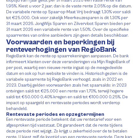
looptijd van 1 jaar geldt per 31 maart 2026 een vaste rente van
1,95%. Kiest u voor 2 jaar, dan is de vaste rente 2,05% op die datum.
De variabele rente op Spaar-op-Maat Vrij bedraagt 1,30% voor saldi
tot €25.000. Ook voor zakelijk Meerkeuzesparen is dit 1,30% per
31 maart 2026. JongWijs Sparen en Zilvervloot Sparen bieden per
31 maart 2026 een variabele rente van 1,50%. Over de specifieke
spaarrentes van online aanbieders zijn geen details beschikbaar.
Voorwaarden en beperkingen bij
renteverhogingen van RegioBank
RegioBank kan de rente op spaarrekeningen aanpassen. De bank
informeert klanten over deze veranderingen via Mijn RegioBank of
per post, waarbij een nieuwe rente ingaat op de meegedeelde
datum en ook op hun website te vinden is. Historisch gezien is de
variabele spaarrente bij RegioBank verhoogd, zoals in 2022 en
2023. Daarbij gelden voorwaarden zoals het spaarsaldo: in 2023
ontvingen saldi tot €25.000 een rente van 1,70%, terwijl hogere
saldi tot €50.000 0,40% kregen en saldi tot €100.000 0,25%. De
impact op spaargeld en rentevaste periodes wordt verderop
behandeld.
Rentevaste periodes en opzegtermijnen
Een rentevaste periode betekent dat uw rentetarief voor een
afgesproken tijd vaststaat. Dit garandeert dat de rente tijdens
deze periode niet wijzigt. Zo krijgt u zekerheid over de te betalen
rente. U kiest zelf de looptijd van een rentevaste periode. Deze kan