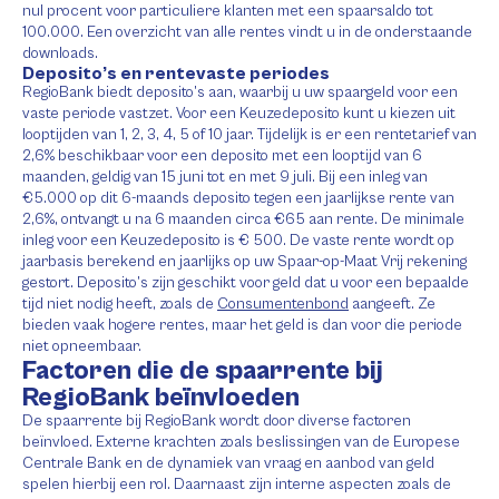
nul procent voor particuliere klanten met een spaarsaldo tot
100.000. Een overzicht van alle rentes vindt u in de onderstaande
downloads.
Deposito’s en rentevaste periodes
RegioBank biedt deposito’s aan, waarbij u uw spaargeld voor een
vaste periode vastzet. Voor een Keuzedeposito kunt u kiezen uit
looptijden van 1, 2, 3, 4, 5 of 10 jaar. Tijdelijk is er een rentetarief van
2,6% beschikbaar voor een deposito met een looptijd van 6
maanden, geldig van 15 juni tot en met 9 juli. Bij een inleg van
€5.000 op dit 6-maands deposito tegen een jaarlijkse rente van
2,6%, ontvangt u na 6 maanden circa €65 aan rente. De minimale
inleg voor een Keuzedeposito is € 500. De vaste rente wordt op
jaarbasis berekend en jaarlijks op uw Spaar-op-Maat Vrij rekening
gestort. Deposito’s zijn geschikt voor geld dat u voor een bepaalde
tijd niet nodig heeft, zoals de
Consumentenbond
aangeeft. Ze
bieden vaak hogere rentes, maar het geld is dan voor die periode
niet opneembaar.
Factoren die de spaarrente bij
RegioBank beïnvloeden
De spaarrente bij RegioBank wordt door diverse factoren
beïnvloed. Externe krachten zoals beslissingen van de Europese
Centrale Bank en de dynamiek van vraag en aanbod van geld
spelen hierbij een rol. Daarnaast zijn interne aspecten zoals de