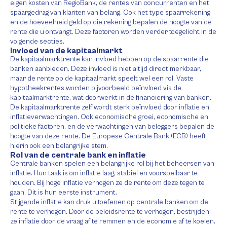
eigen kosten van RegioBank, de rentes van concurrenten en het
spaargedrag van klanten van belang. Ook het type spaarrekening
en de hoeveelheid geld op die rekening bepalen de hoogte van de
rente die u ontvangt. Deze factoren worden verder toegelicht in de
volgende secties.
Invloed van de kapitaalmarkt
De kapitaalmarktrente kan invloed hebben op de spaarrente die
banken aanbieden. Deze invloed is niet altijd direct merkbaar,
maar de rente op de kapitaalmarkt speelt wel een rol. Vaste
hypotheekrentes worden bijvoorbeeld beïnvloed via de
kapitaalmarktrente, wat doorwerkt in de financiering van banken.
De kapitaalmarktrente zelf wordt sterk beïnvloed door inflatie en
inflatieverwachtingen. Ook economische groei, economische en
politieke factoren, en de verwachtingen van beleggers bepalen de
hoogte van deze rente. De Europese Centrale Bank (ECB) heeft
hierin ook een belangrijke stem.
Rol van de centrale bank en inflatie
Centrale banken spelen een belangrijke rol bij het beheersen van
inflatie. Hun taak is om inflatie laag, stabiel en voorspelbaar te
houden. Bij hoge inflatie verhogen ze de rente om deze tegen te
gaan. Dit is hun eerste instrument.
Stijgende inflatie kan druk uitoefenen op centrale banken om de
rente te verhogen. Door de beleidsrente te verhogen, bestrijden
ze inflatie door de vraag af te remmen en de economie af te koelen.