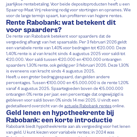
jaarlijkse rentebetaling. Voor beide depositoproducten heeft u een
Spaar-op-Maat Vrij rekening nodig voor stortingen en opnames. Wie
voor de lange termijn spaart, kan profiteren van hogere rentes.
Rente Rabobank: wat betekent dit
voor spaarders?
De rente van Rabobank betekent voor spaarders dat de
vergoeding afhangt van het spaarsaldo. Per 3 februari 2026 geldt
een variabele rente van 1,40% voor bedragen tot €20.000. Deze
1,40% rente is al van kracht sinds 4 augustus 2025 voor saldi tot
€20.000. Voor saldi tussen €20.000 en €100.000 ontvangen
spaarders 1,30% rente, ook geldig per 3 februari 2026. Deze 1,30%
is eveneens van kracht sinds 4 augustus 2025.
Heeft u een groter bedrag gespaard, dan gelden andere
percentages. Tussen €100.000 en €5.000.000 is de rente 1,20%
vanaf 4 augustus 2025. Spaartegoeden boven de €5.000.000
ontvangen 0% rente per jaar, een percentage dat ongewijzigd is
gebleven voor saldi boven 0% sinds 14 mei 2025. U vindt een
gedetailleerd overzicht van de
actuele Rabobank rentes
online.
Geld lenen en hypotheekrente bij
Rabobank: een korte introductie
Rabobank biedt hypotheekrente aan als vergoeding voor het lenen
van geld. U kunt kiezen voor variabele rentes; in 2024 was