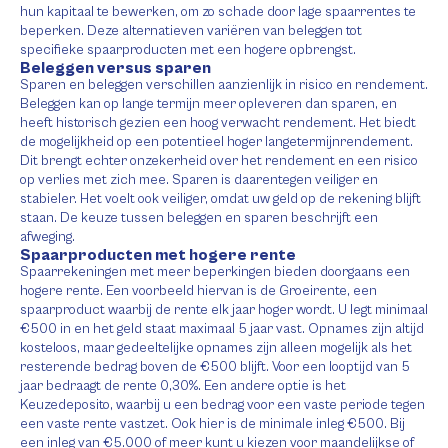
hun kapitaal te bewerken, om zo schade door lage spaarrentes te
beperken. Deze alternatieven variëren van beleggen tot
specifieke spaarproducten met een hogere opbrengst.
Beleggen versus sparen
Sparen en beleggen verschillen aanzienlijk in risico en rendement.
Beleggen kan op lange termijn meer opleveren dan sparen, en
heeft historisch gezien een hoog verwacht rendement. Het biedt
de mogelijkheid op een potentieel hoger langetermijnrendement.
Dit brengt echter onzekerheid over het rendement en een risico
op verlies met zich mee. Sparen is daarentegen veiliger en
stabieler. Het voelt ook veiliger, omdat uw geld op de rekening blijft
staan. De keuze tussen beleggen en sparen beschrijft een
afweging.
Spaarproducten met hogere rente
Spaarrekeningen met meer beperkingen bieden doorgaans een
hogere rente. Een voorbeeld hiervan is de Groeirente, een
spaarproduct waarbij de rente elk jaar hoger wordt. U legt minimaal
€500 in en het geld staat maximaal 5 jaar vast. Opnames zijn altijd
kosteloos, maar gedeeltelijke opnames zijn alleen mogelijk als het
resterende bedrag boven de €500 blijft. Voor een looptijd van 5
jaar bedraagt de rente 0,30%. Een andere optie is het
Keuzedeposito, waarbij u een bedrag voor een vaste periode tegen
een vaste rente vastzet. Ook hier is de minimale inleg €500. Bij
een inleg van €5.000 of meer kunt u kiezen voor maandelijkse of