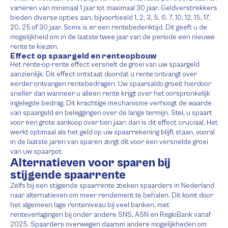
variëren van minimaal 1 jaar tot maximaal 30 jaar. Geldverstrekkers
bieden diverse opties aan, bijvoorbeeld 1, 2, 3, 5, 6, 7, 10, 12, 15, 17,
20, 25 of 30 jaar. Soms is er een rentebedenktijd. Dit geeft u de
mogelijkheid om in de laatste twee jaar van de periode een nieuwe
rente te kiezen.
Effect op spaargeld en renteopbouw
Het rente-op-rente effect versnelt de groei van uw spaargeld
aanzienlijk. Dit effect ontstaat doordat u rente ontvangt over
eerder ontvangen rentebedragen. Uw spaarsaldo groeit hierdoor
sneller dan wanneer u alleen rente krijgt over het oorspronkelijk
ingelegde bedrag. Dit krachtige mechanisme verhoogt de waarde
van spaargeld en beleggingen over de lange termijn. Stel, u spaart
voor een grote aankoop over tien jaar; dan is dit effect cruciaal. Het
werkt optimaal als het geld op uw spaarrekening blijft staan, vooral
in de laatste jaren van sparen zorgt dit voor een versnelde groei
van uw spaarpot.
Alternatieven voor sparen bij
stijgende spaarrente
Zelfs bij een stijgende spaarrente zoeken spaarders in Nederland
naar alternatieven om meer rendement te behalen. Dit komt door
het algemeen lage renteniveau bij veel banken, met
renteverlagingen bij onder andere SNS, ASN en RegioBank vanaf
2025. Spaarders overwegen daarom andere mogelijkheden om