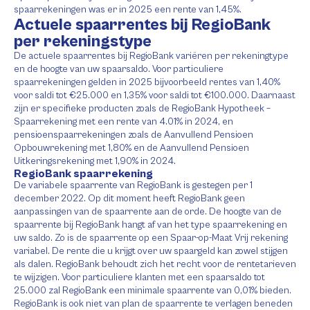
spaarrekeningen was er in 2025 een rente van 1,45%.
Actuele spaarrentes bij RegioBank
per rekeningstype
De actuele spaarrentes bij RegioBank variëren per rekeningtype
en de hoogte van uw spaarsaldo. Voor particuliere
spaarrekeningen gelden in 2025 bijvoorbeeld rentes van 1,40%
voor saldi tot €25.000 en 1,35% voor saldi tot €100.000. Daarnaast
zijn er specifieke producten zoals de RegioBank Hypotheek –
Spaarrekening met een rente van 4.01% in 2024, en
pensioenspaarrekeningen zoals de Aanvullend Pensioen
Opbouwrekening met 1,80% en de Aanvullend Pensioen
Uitkeringsrekening met 1,90% in 2024.
RegioBank spaarrekening
De variabele spaarrente van RegioBank is gestegen per 1
december 2022. Op dit moment heeft RegioBank geen
aanpassingen van de spaarrente aan de orde. De hoogte van de
spaarrente bij RegioBank hangt af van het type spaarrekening en
uw saldo. Zo is de spaarrente op een Spaar-op-Maat Vrij rekening
variabel. De rente die u krijgt over uw spaargeld kan zowel stijgen
als dalen. RegioBank behoudt zich het recht voor de rentetarieven
te wijzigen. Voor particuliere klanten met een spaarsaldo tot
25.000 zal RegioBank een minimale spaarrente van 0,01% bieden.
RegioBank is ook niet van plan de spaarrente te verlagen beneden