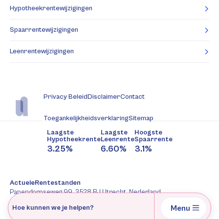
Hypotheekrentewijzigingen
Spaarrentewijzigingen
Leenrentewijzigingen
Privacy Beleid
Disclaimer
Contact
Toegankelijkheidsverklaring
Sitemap
Laagste
Laagste
Hoogste
Hypotheekrente
Leenrente
Spaarrente
3.25%
6.60%
3.1%
ActueleRentestanden
Papendorpseweg 99, 3528 BJ Utrecht, Nederland
088-2277344
Menu
Hoe kunnen we je helpen?
AFM: 12047091