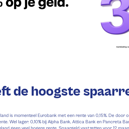
ft de hoogste spaarre
nland is momenteel Eurobank met een rente van 0,15%. De door o
te. Wel lager: 0,10% bij Alpha Bank, Attica Bank en Pancreta Ba
enland geen veel hogere rente. Spaargeld vastzetten voor 12 ma