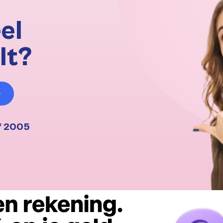
el
lt?
f 2005