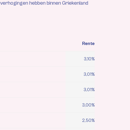
teverhogingen hebben binnen Griekenland
Rente
3,10%
3,01%
3,01%
3,00%
2,50%