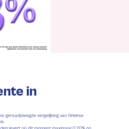
nte in
ns geraadpleegde vergelijking van Griekse
nk.
anden levert op dit moment maximaal 0,20% op.