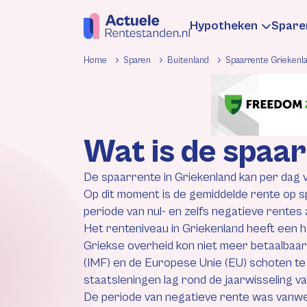
Hypotheken
Spare
Home
Sparen
Buitenland
Spaarrente Griekenl
Hypotheekren
Sp
Wat is de spaa
Informatie
In
De spaarrente in Griekenland kan per dag v
Hypotheek be
Be
Op dit moment is de gemiddelde rente op s
periode van nul- en zelfs negatieve rentes al
Het renteniveau in Griekenland heeft een h
Rentewijzigin
Re
Griekse overheid kon niet meer betaalbaar
(IMF) en de Europese Unie (EU) schoten te
staatsleningen lag rond de jaarwisseling v
De periode van negatieve rente was vanweg