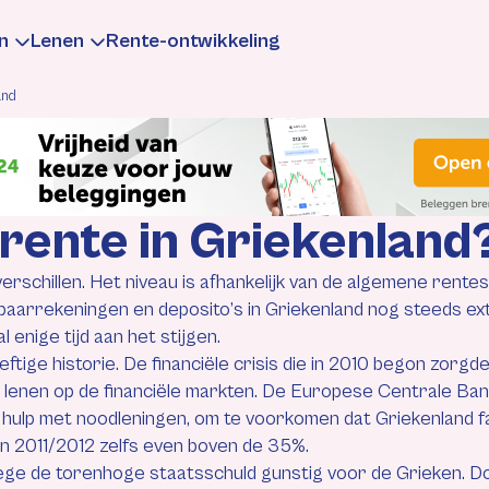
n
Lenen
Rente-ontwikkeling
and
te
aarrente
Leningrente
rrente in Griekenland
formatie
Informatie
erschillen. Het niveau is afhankelijk van de algemene rente
rekenen
rekenen
Berekenen
paarrekeningen en deposito’s in Griekenland nog steeds ext
 enige tijd aan het stijgen.
eftige historie. De financiële crisis die in 2010 begon zor
gen
ntewijzigingen
Rentewijzigingen
 lenen op de financiële markten. De Europese Centrale Ban
 hulp met noodleningen, om te voorkomen dat Griekenland fa
an 2011/2012 zelfs even boven de 35%.
e de torenhoge staatsschuld gunstig voor de Grieken. Door