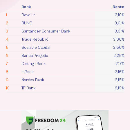
Bank
Rente
1
Revolut
3,10%
2
BUNQ
3,01%
3
Santander Consumer Bank
3,01%
4
Trade Republic
3,00%
5
Scalable Capital
2,50%
6
Banca Progetto
2,25%
7
Distingo Bank
2,17%
8
InBank
2,16%
9
Nordax Bank
2,15%
10
TF Bank
2,15%