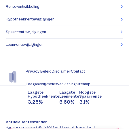
Rente-ontwikkeling
Hypotheekrentewijzigingen
Spaarrentewijzigingen
Leenrentewijzigingen
Privacy Beleid
Disclaimer
Contact
Toegankelijkheidsverklaring
Sitemap
Laagste
Laagste
Hoogste
Hypotheekrente
Leenrente
Spaarrente
3.25%
6.60%
3.1%
ActueleRentestanden
Papendorpseweg 99, 3528 BJ Utrecht, Nederland