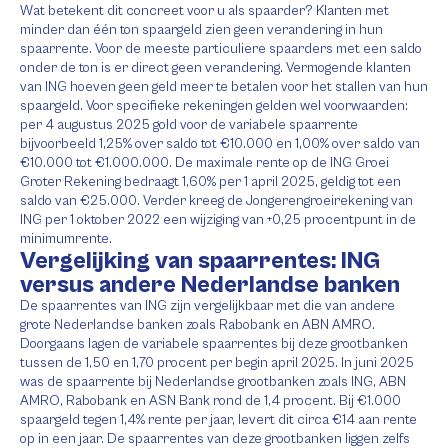
Wat betekent dit concreet voor u als spaarder? Klanten met
minder dan één ton spaargeld zien geen verandering in hun
spaarrente. Voor de meeste particuliere spaarders met een saldo
onder de ton is er direct geen verandering. Vermogende klanten
van ING hoeven geen geld meer te betalen voor het stallen van hun
spaargeld. Voor specifieke rekeningen gelden wel voorwaarden:
per 4 augustus 2025 gold voor de variabele spaarrente
bijvoorbeeld 1,25% over saldo tot €10.000 en 1,00% over saldo van
€10.000 tot €1.000.000. De maximale rente op de ING Groei
Groter Rekening bedraagt 1,60% per 1 april 2025, geldig tot een
saldo van €25.000. Verder kreeg de Jongerengroeirekening van
ING per 1 oktober 2022 een wijziging van +0,25 procentpunt in de
minimumrente.
Vergelijking van spaarrentes: ING
versus andere Nederlandse banken
De spaarrentes van ING zijn vergelijkbaar met die van andere
grote Nederlandse banken zoals Rabobank en ABN AMRO.
Doorgaans lagen de variabele spaarrentes bij deze grootbanken
tussen de 1,50 en 1,70 procent per begin april 2025. In juni 2025
was de spaarrente bij Nederlandse grootbanken zoals ING, ABN
AMRO, Rabobank en ASN Bank rond de 1,4 procent. Bij €1.000
spaargeld tegen 1,4% rente per jaar, levert dit circa €14 aan rente
op in een jaar. De spaarrentes van deze grootbanken liggen zelfs