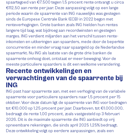
spaartegoed van €7.500 tegen 1,5 procent rente ontvangt u circa
€112,50 aan rente per jaar. Deze aanpassing volgt op een lange
periode waarin de spaarrente van ING nauwelijks was gestegen
sinds de Europese Centrale Bank (ECB) in 2022 begon met
renteverhogingen. Grote banken zoals ING hielden hun rentes
langere tijd laag, wat bijdroeg aan recordwinsten en gestegen
marges. ING verdient miljarden aan het verschil tussen rente-
inkomsten en uitkeringen aan spaarders, mede door de beperkte
concurrentie en minder vraag naar spaargeld op de Nederlandse
spaarmarkt. Nu ING als laatste van de grote drie banken de
spaarrente omhoog doet, ontstaat er meer beweging. Voor de
meeste particuliere spaarders is dit een welkome verandering.
Recente ontwikkelingen en
verwachtingen van de spaarrente bij
ING
ING past haar spaarrente aan, met een verhoging van de variabele
spaarrente voor particuliere spaarders naar 1,5 procent per 15
oktober. Voor deze datum ligt de spaarrente van ING voor bedragen
tot €10.000 op 1,25 procent per jaar. Daarboven, tot €1.000.000,
bedraagt de rente 1,00 procent, zoals vastgesteld op 3 februari
2026. Dit is de maximale spaarrente die ING aanbiedt op vrij
opneembare rekeningen, die sinds april 2025 1,25% bedraagt.
Deze ontwikkeling volgt op eerdere aanpassingen, zoals een