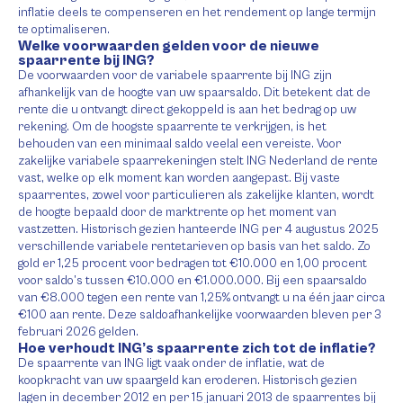
inflatie deels te compenseren en het rendement op lange termijn
te optimaliseren.
Welke voorwaarden gelden voor de nieuwe
spaarrente bij ING?
De voorwaarden voor de variabele spaarrente bij ING zijn
afhankelijk van de hoogte van uw spaarsaldo. Dit betekent dat de
rente die u ontvangt direct gekoppeld is aan het bedrag op uw
rekening. Om de hoogste spaarrente te verkrijgen, is het
behouden van een minimaal saldo veelal een vereiste. Voor
zakelijke variabele spaarrekeningen stelt ING Nederland de rente
vast, welke op elk moment kan worden aangepast. Bij vaste
spaarrentes, zowel voor particulieren als zakelijke klanten, wordt
de hoogte bepaald door de marktrente op het moment van
vastzetten. Historisch gezien hanteerde ING per 4 augustus 2025
verschillende variabele rentetarieven op basis van het saldo. Zo
gold er 1,25 procent voor bedragen tot €10.000 en 1,00 procent
voor saldo’s tussen €10.000 en €1.000.000. Bij een spaarsaldo
van €8.000 tegen een rente van 1,25% ontvangt u na één jaar circa
€100 aan rente. Deze saldoafhankelijke voorwaarden bleven per 3
februari 2026 gelden.
Hoe verhoudt ING’s spaarrente zich tot de inflatie?
De spaarrente van ING ligt vaak onder de inflatie, wat de
koopkracht van uw spaargeld kan eroderen. Historisch gezien
lagen in december 2012 en per 15 januari 2013 de spaarrentes bij