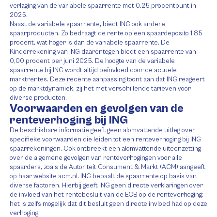
verlaging van de variabele spaarrente met 0,25 procentpunt in
2025.
Naast de variabele spaarrente, biedt ING ook andere
spaarproducten. Zo bedraagt de rente op een spaardeposito 1,85
procent, wat hoger is dan de variabele spaarrente. De
Kinderrekening van ING daarentegen biedt een spaarrente van
0,00 procent per juni 2025. De hoogte van de variabele
spaarrente bij ING wordt altijd beïnvloed door de actuele
marktrentes. Deze recente aanpassing toont aan dat ING reageert
op de marktdynamiek, zij het met verschillende tarieven voor
diverse producten.
Voorwaarden en gevolgen van de
renteverhoging bij ING
De beschikbare informatie geeft geen alomvattende uitleg over
specifieke voorwaarden die leiden tot een renteverhoging bij ING
spaarrekeningen. Ook ontbreekt een alomvattende uiteenzetting
over de algemene gevolgen van renteverhogingen voor alle
spaarders, zoals de Autoriteit Consument & Markt (ACM) aangeeft
op haar website
acm.nl
. ING bepaalt de spaarrente op basis van
diverse factoren. Hierbij geeft ING geen directe verklaringen over
de invloed van het rentebesluit van de ECB op de renteverhoging;
het is zelfs mogelijk dat dit besluit geen directe invloed had op deze
verhoging.