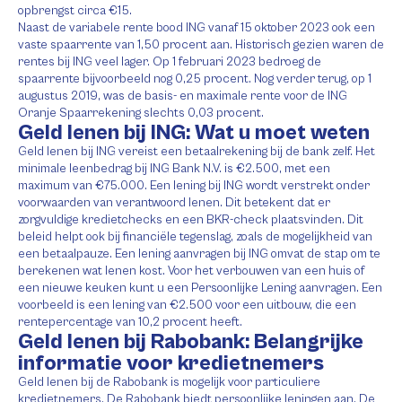
opbrengst circa €15.
Naast de variabele rente bood ING vanaf 15 oktober 2023 ook een
vaste spaarrente van 1,50 procent aan. Historisch gezien waren de
rentes bij ING veel lager. Op 1 februari 2023 bedroeg de
spaarrente bijvoorbeeld nog 0,25 procent. Nog verder terug, op 1
augustus 2019, was de basis- en maximale rente voor de ING
Oranje Spaarrekening slechts 0,03 procent.
Geld lenen bij ING: Wat u moet weten
Geld lenen bij ING vereist een betaalrekening bij de bank zelf. Het
minimale leenbedrag bij ING Bank N.V. is €2.500, met een
maximum van €75.000. Een lening bij ING wordt verstrekt onder
voorwaarden van verantwoord lenen. Dit betekent dat er
zorgvuldige kredietchecks en een BKR-check plaatsvinden. Dit
beleid helpt ook bij financiële tegenslag, zoals de mogelijkheid van
een betaalpauze. Een lening aanvragen bij ING omvat de stap om te
berekenen wat lenen kost. Voor het verbouwen van een huis of
een nieuwe keuken kunt u een Persoonlijke Lening aanvragen. Een
voorbeeld is een lening van €2.500 voor een uitbouw, die een
rentepercentage van 10,2 procent heeft.
Geld lenen bij Rabobank: Belangrijke
informatie voor kredietnemers
Geld lenen bij de Rabobank is mogelijk voor particuliere
kredietnemers. De Rabobank biedt persoonlijke leningen aan. De