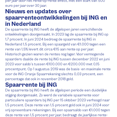
per jaar door het rente-op-rente effect, met een start van 500
euro per jaar over 30 jaar.
Nieuws en updates over
spaarrenteontwikkelingen bij ING en
in Nederland
De spaarrente bij ING heeft de afgelopen jaren verschillende
ontwikkelingen doorgemaakt. In 2023 lag de spaarrente bij ING op
1,7 procent. In juni 2024 bedroeg de spaarrente bij ING in
Nederland 1,5 procent. Bij een spaargeld van €1.000 tegen een
rente van 1,5% levert dit circa €15 aan rente op per jaar.
Historisch gezien waren de rentes nog lager. Voor vermogende
spaarders daalde de rente bij ING tussen december 2022 en juni
2023 voor saldo’s tussen €100.000 en €200.000 met 0,15
procentpunt. Op 1 augustus 2019 was de basis- en maximale rente
voor de ING Oranje Spaarrekening slechts 0,03 procent, een
percentage dat ook in november 2018 gold.
Spaarrente bij ING
De spaarrente bij ING heeft de afgelopen periode een duidelijke
stijging doorgemaakt. Zo werd de variabele spaarrente voor
particuliere spaarders bij ING per 15 oktober 2023 verhoogd naar
1,5 procent. Deze rente van 1,5 procent gold ook in juni 2024 voor
vrij opneembare rekeningen. Bij een spaarsaldo van €1.000 tegen
deze rente van 1,5 procent per jaar, bedraagt de jaarlijkse rente-