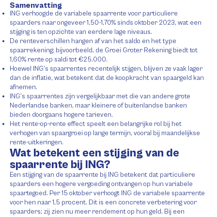
Samenvatting
ING verhoogde de variabele spaarrente voor particuliere
spaarders naar ongeveer 1,50-1,70% sinds oktober 2023, wat een
stijging is ten opzichte van eerdere lage niveaus.
De renteverschillen hangen af van het saldo en het type
spaarrekening; bijvoorbeeld, de Groei Groter Rekening biedt tot
1,60% rente op saldi tot €25.000.
Hoewel ING’s spaarrentes recentelijk stijgen, blijven ze vaak lager
dan de inflatie, wat betekent dat de koopkracht van spaargeld kan
afnemen.
ING’s spaarrentes zijn vergelijkbaar met die van andere grote
Nederlandse banken, maar kleinere of buitenlandse banken
bieden doorgaans hogere tarieven.
Het rente-op-rente effect speelt een belangrijke rol bij het
verhogen van spaargroei op lange termijn, vooral bij maandelijkse
rente-uitkeringen.
Wat betekent een stijging van de
spaarrente bij ING?
Een stijging van de spaarrente bij ING betekent dat particuliere
spaarders een hogere vergoeding ontvangen op hun variabele
spaartegoed. Per 15 oktober verhoogt ING de variabele spaarrente
voor hen naar 1,5 procent. Dit is een concrete verbetering voor
spaarders; zij zien nu meer rendement op hun geld. Bij een