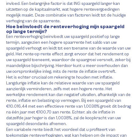
invloed. Een belangrijke factor is dat ING spaargeld langer kan
uitzetten op de kapitaalmarkt, wat hogere rentevergoedingen
mogelijk maakt. Deze combinatie van factoren leidt tot de huidige
verhoging van de spaarrente.
Hoe beïnvloedt de renteverhoging mijn spaargeld
op lange termijn?
Een renteverhoging beïnvloedt uw spaargeld positief op lange
termijn, aangezien een hogere spaarrente het saldo van uw
spaargeld verhoogt en leidt tot een toename van de waarde van uw
geld. Het rente-op-rente effect zorgt ervoor dat het rendement op
uw spaargeld toeneemt, waardoor de spaargroei versnelt, zeker bij
maandelijkse bijschrijving. Hierdoor kunt u meer overhouden dan
uw oorspronkelijke inleg, mits de rente de inflatie overtreft.
Het is echter cruciaal om rekening te houden met inflatie.
Langdurige inflatie kan de relatieve waarde van uw spaargeld
aanzienlijk verminderen, zelfs met een hogere rente. Het
werkelijke rendement kan dan negatief uitvallen, afhankelijk van de
rente, inflatie en belasting op vermogen. Bij een spaargeld van
€10.016,44 met een effectieve rente van 1,0038% groeit dit bedrag
na één jaar met €100,70 aan rente. Echter, als de inflatie in
datzelfde jaar hoger is dan 1,0038%, zal de koopkracht van uw
spaargeld desondanks afnemen.
Een variabele rente biedt het voordeel dat u profiteert van
toekomstige renteverhogingen, wat kan helpen om de impact van