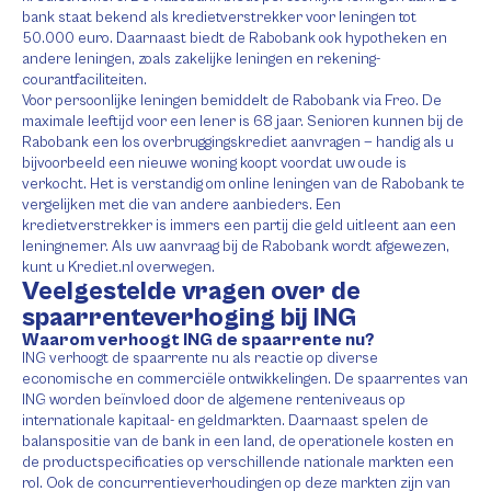
bank staat bekend als kredietverstrekker voor leningen tot
50.000 euro. Daarnaast biedt de Rabobank ook hypotheken en
andere leningen, zoals zakelijke leningen en rekening-
courantfaciliteiten.
Voor persoonlijke leningen bemiddelt de Rabobank via Freo. De
maximale leeftijd voor een lener is 68 jaar. Senioren kunnen bij de
Rabobank een los overbruggingskrediet aanvragen — handig als u
bijvoorbeeld een nieuwe woning koopt voordat uw oude is
verkocht. Het is verstandig om online leningen van de Rabobank te
vergelijken met die van andere aanbieders. Een
kredietverstrekker is immers een partij die geld uitleent aan een
leningnemer. Als uw aanvraag bij de Rabobank wordt afgewezen,
kunt u Krediet.nl overwegen.
Veelgestelde vragen over de
spaarrenteverhoging bij ING
Waarom verhoogt ING de spaarrente nu?
ING verhoogt de spaarrente nu als reactie op diverse
economische en commerciële ontwikkelingen. De spaarrentes van
ING worden beïnvloed door de algemene renteniveaus op
internationale kapitaal- en geldmarkten. Daarnaast spelen de
balanspositie van de bank in een land, de operationele kosten en
de productspecificaties op verschillende nationale markten een
rol. Ook de concurrentieverhoudingen op deze markten zijn van