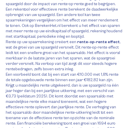
spaargeld door de impact van rente-op-rente goed te begrijpen.
Een rekentool voor effectieve rente berekent de daadwerkelijke
opbrengst van uw spaargeld. Een andere tool kan twee
spaarrekeningen vergelijken om het effect van meer rendement
te tonen. Ook op BerekenHet.nl berekent u het effect van sparen
met meer rente op uw eindkapitaal of spaargeld, rekening houdend
met startkapitaal, periodieke inleg en looptijd.
Rente op uw spaarrekening creëert een
rente-op-rente effect
,
wat de groei van uw spaargeld versnelt. Dit rente-op-rente effect
leidt tot een snellere groei van het spaarsaldo. Het effect is vooral
merkbaar in de laatste jaren van het sparen, wat de spaargroei
verder versnelt. Na verloop van tijd zorgt dit voor steeds hogere
rentebedragen, zelfs boven extra inleg.
Een voorbeeld toont dat bij een start van €10.000 met 1,8% rente
de totale opgebouwde rente binnen een jaar €182,82 kan zijn.
Krijgt u maandelijks rente uitgekeerd, dan is uw spaargeld na één
jaar hoger dan bij een jaarlijkse uitkering, met een verschil van
€3,73 (peildatum 2025). Dit komt doordat een spaarsaldo met
maandelijkse rente elke maand toeneemt, wat een hogere
effectieve rente oplevert dan jaarlijkse rente. De verhoging van
het spaarsaldo door maandelijkse rente-uitkering leidt tot een
toename van de effectieve rente ten opzichte van de nominale
rente. Een financiële berekening toont een groei van 1694 euro