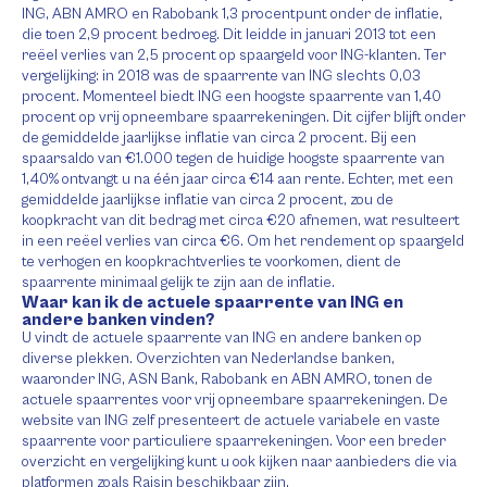
ING, ABN AMRO en Rabobank 1,3 procentpunt onder de inflatie,
die toen 2,9 procent bedroeg. Dit leidde in januari 2013 tot een
reëel verlies van 2,5 procent op spaargeld voor ING-klanten. Ter
vergelijking: in 2018 was de spaarrente van ING slechts 0,03
procent. Momenteel biedt ING een hoogste spaarrente van 1,40
procent op vrij opneembare spaarrekeningen. Dit cijfer blijft onder
de gemiddelde jaarlijkse inflatie van circa 2 procent. Bij een
spaarsaldo van €1.000 tegen de huidige hoogste spaarrente van
1,40% ontvangt u na één jaar circa €14 aan rente. Echter, met een
gemiddelde jaarlijkse inflatie van circa 2 procent, zou de
koopkracht van dit bedrag met circa €20 afnemen, wat resulteert
in een reëel verlies van circa €6. Om het rendement op spaargeld
te verhogen en koopkrachtverlies te voorkomen, dient de
spaarrente minimaal gelijk te zijn aan de inflatie.
Waar kan ik de actuele spaarrente van ING en
andere banken vinden?
U vindt de actuele spaarrente van ING en andere banken op
diverse plekken. Overzichten van Nederlandse banken,
waaronder ING, ASN Bank, Rabobank en ABN AMRO, tonen de
actuele spaarrentes voor vrij opneembare spaarrekeningen. De
website van ING zelf presenteert de actuele variabele en vaste
spaarrente voor particuliere spaarrekeningen. Voor een breder
overzicht en vergelijking kunt u ook kijken naar aanbieders die via
platformen zoals Raisin beschikbaar zijn.