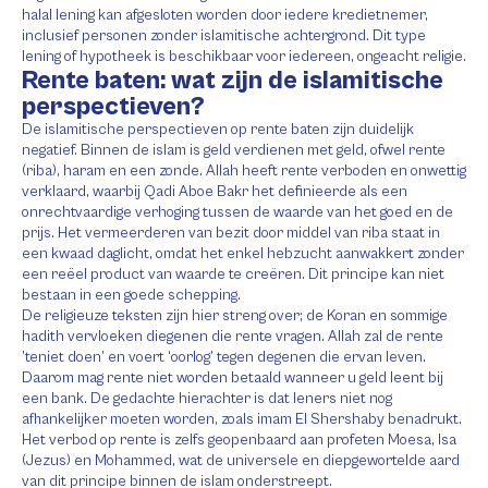
halal lening kan afgesloten worden door iedere kredietnemer,
inclusief personen zonder islamitische achtergrond. Dit type
lening of hypotheek is beschikbaar voor iedereen, ongeacht religie.
Rente baten: wat zijn de islamitische
perspectieven?
De islamitische perspectieven op rente baten zijn duidelijk
negatief. Binnen de islam is geld verdienen met geld, ofwel rente
(riba), haram en een zonde. Allah heeft rente verboden en onwettig
verklaard, waarbij Qadi Aboe Bakr het definieerde als een
onrechtvaardige verhoging tussen de waarde van het goed en de
prijs. Het vermeerderen van bezit door middel van riba staat in
een kwaad daglicht, omdat het enkel hebzucht aanwakkert zonder
een reëel product van waarde te creëren. Dit principe kan niet
bestaan in een goede schepping.
De religieuze teksten zijn hier streng over; de Koran en sommige
hadith vervloeken diegenen die rente vragen. Allah zal de rente
’teniet doen’ en voert ‘oorlog’ tegen degenen die ervan leven.
Daarom mag rente niet worden betaald wanneer u geld leent bij
een bank. De gedachte hierachter is dat leners niet nog
afhankelijker moeten worden, zoals imam El Shershaby benadrukt.
Het verbod op rente is zelfs geopenbaard aan profeten Moesa, Isa
(Jezus) en Mohammed, wat de universele en diepgewortelde aard
van dit principe binnen de islam onderstreept.