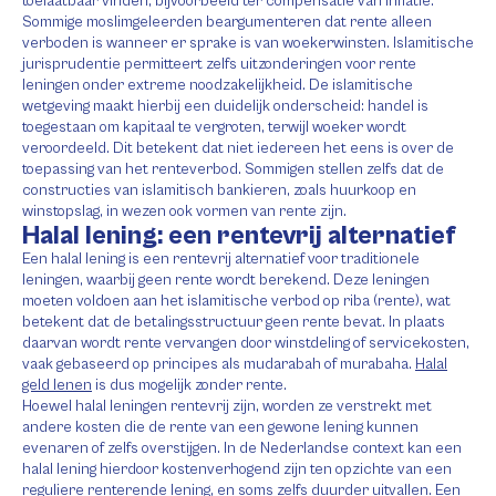
toelaatbaar vinden, bijvoorbeeld ter compensatie van inflatie.
Sommige moslimgeleerden beargumenteren dat rente alleen
verboden is wanneer er sprake is van woekerwinsten. Islamitische
jurisprudentie permitteert zelfs uitzonderingen voor rente
leningen onder extreme noodzakelijkheid. De islamitische
wetgeving maakt hierbij een duidelijk onderscheid: handel is
toegestaan om kapitaal te vergroten, terwijl woeker wordt
veroordeeld. Dit betekent dat niet iedereen het eens is over de
toepassing van het renteverbod. Sommigen stellen zelfs dat de
constructies van islamitisch bankieren, zoals huurkoop en
winstopslag, in wezen ook vormen van rente zijn.
Halal lening: een rentevrij alternatief
Een halal lening is een rentevrij alternatief voor traditionele
leningen, waarbij geen rente wordt berekend. Deze leningen
moeten voldoen aan het islamitische verbod op riba (rente), wat
betekent dat de betalingsstructuur geen rente bevat. In plaats
daarvan wordt rente vervangen door winstdeling of servicekosten,
vaak gebaseerd op principes als mudarabah of murabaha.
Halal
geld lenen
is dus mogelijk zonder rente.
Hoewel halal leningen rentevrij zijn, worden ze verstrekt met
andere kosten die de rente van een gewone lening kunnen
evenaren of zelfs overstijgen. In de Nederlandse context kan een
halal lening hierdoor kostenverhogend zijn ten opzichte van een
reguliere renterende lening, en soms zelfs duurder uitvallen. Een