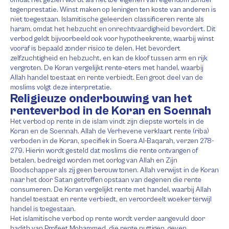
omdat het gezien wordt als het toe-eigenen van eigendom zonder
tegenprestatie. Winst maken op leningen ten koste van anderen is
niet toegestaan. Islamitische geleerden classificeren rente als
haram, omdat het hebzucht en onrechtvaardigheid bevordert. Dit
verbod geldt bijvoorbeeld ook voor hypotheekrente, waarbij winst
vooraf is bepaald zonder risico te delen. Het bevordert
zelfzuchtigheid en hebzucht, en kan de kloof tussen arm en rijk
vergroten. De Koran vergelijkt rente-eters met handel, waarbij
Allah handel toestaat en rente verbiedt. Een groot deel van de
moslims volgt deze interpretatie.
Religieuze onderbouwing van het
renteverbod in de Koran en Soennah
Het verbod op rente in de islam vindt zijn diepste wortels in de
Koran en de Soennah. Allah de Verhevene verklaart rente (riba)
verboden in de Koran, specifiek in Soera Al-Baqarah, verzen 278-
279. Hierin wordt gesteld dat moslims die rente ontvangen of
betalen, bedreigd worden met oorlog van Allah en Zijn
Boodschapper als zij geen berouw tonen. Allah verwijst in de Koran
naar het door Satan getroffen opstaan van degenen die rente
consumeren. De Koran vergelijkt rente met handel, waarbij Allah
handel toestaat en rente verbiedt, en veroordeelt woeker terwijl
handel is toegestaan.
Het islamitische verbod op rente wordt verder aangevuld door
hadith van Profeet Mohammed, die rente nuttigen, geven,