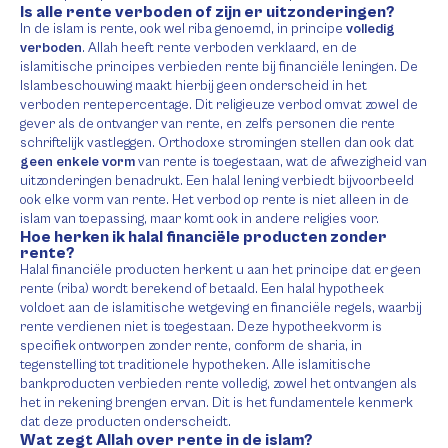
Is alle rente verboden of zijn er uitzonderingen?
In de islam is rente, ook wel riba genoemd, in principe
volledig
verboden
. Allah heeft rente verboden verklaard, en de
islamitische principes verbieden rente bij financiële leningen. De
Islambeschouwing maakt hierbij geen onderscheid in het
verboden rentepercentage. Dit religieuze verbod omvat zowel de
gever als de ontvanger van rente, en zelfs personen die rente
schriftelijk vastleggen. Orthodoxe stromingen stellen dan ook dat
geen enkele vorm
van rente is toegestaan, wat de afwezigheid van
uitzonderingen benadrukt. Een halal lening verbiedt bijvoorbeeld
ook elke vorm van rente. Het verbod op rente is niet alleen in de
islam van toepassing, maar komt ook in andere religies voor.
Hoe herken ik halal financiële producten zonder
rente?
Halal financiële producten herkent u aan het principe dat er geen
rente (riba) wordt berekend of betaald. Een halal hypotheek
voldoet aan de islamitische wetgeving en financiële regels, waarbij
rente verdienen niet is toegestaan. Deze hypotheekvorm is
specifiek ontworpen zonder rente, conform de sharia, in
tegenstelling tot traditionele hypotheken. Alle islamitische
bankproducten verbieden rente volledig, zowel het ontvangen als
het in rekening brengen ervan. Dit is het fundamentele kenmerk
dat deze producten onderscheidt.
Wat zegt Allah over rente in de islam?