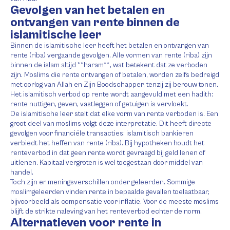
Gevolgen van het betalen en
ontvangen van rente binnen de
islamitische leer
Binnen de islamitische leer heeft het betalen en ontvangen van
rente (riba) vergaande gevolgen. Alle vormen van rente (riba) zijn
binnen de islam altijd **haram**, wat betekent dat ze verboden
zijn. Moslims die rente ontvangen of betalen, worden zelfs bedreigd
met oorlog van Allah en Zijn Boodschapper, tenzij zij berouw tonen.
Het islamitisch verbod op rente wordt aangevuld met een hadith:
rente nuttigen, geven, vastleggen of getuigen is vervloekt.
De islamitische leer stelt dat elke vorm van rente verboden is. Een
groot deel van moslims volgt deze interpretatie. Dit heeft directe
gevolgen voor financiële transacties: islamitisch bankieren
verbiedt het heffen van rente (riba). Bij hypotheken houdt het
renteverbod in dat geen rente wordt gevraagd bij geld lenen of
uitlenen. Kapitaal vergroten is wel toegestaan door middel van
handel.
Toch zijn er meningsverschillen onder geleerden. Sommige
moslimgeleerden vinden rente in bepaalde gevallen toelaatbaar,
bijvoorbeeld als compensatie voor inflatie. Voor de meeste moslims
blijft de strikte naleving van het renteverbod echter de norm.
Alternatieven voor rente in