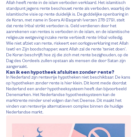
Allah heeft rente in de islam verboden verklaard. Het islamitisch
standpunt jegens rente beschouwt rente als verboden, waarbij de
islamitische visie op rente duidelijk is. De goddelijke openbaring in
de Koran, met name in Soera Al-Baqarah (verzen 278-279), stelt
dat rente (riba) strikt verboden is. Geld verdienen door het
aanrekenen van rentes is verboden in de islam, en de islamitische
religieuze wetgeving inzake rente verbiedt rente (riba) volledig.
Wie niet afziet van rente, riskeert een oorlogsverklaring met Allah
(swt) en Zijn boodschapper, want Allah zal de rente ’teniet doen’.
De Koran beschrijft hoe zij die zich met rente bezighouden, op de
Dag des Oordeels zullen opstaan als mensen die door Satan zijn
aangeraakt.
Kan ik een hypotheek afsluiten zonder rente?
In Nederland zijn rentevrije hypotheken niet beschikbaar. De kans
op hypotheken zonder rente is hier klein. Dit komt mede doordat
Nederland een ander hypotheeksysteem heeft dan bijvoorbeeld
Denemarken. Het Nederlandse hypotheeksysteem kan de
marktrente minder snel volgen dan het Deense. Dit maakt het
vinden van rentevrije alternatieven complex binnen de huidige
Nederlandse markt.