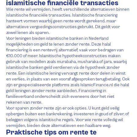
islamitische financiële transacties
Wie rente wil vermijden, heeft verschillende alternatieven binnen
islamitische financiële transacties. Islamitische financiering
hanteert vormen waarbij geen rente wordt gerekend, maar
alternatieve vergoedingsconstructies gebruikt. Dit geldt voor
zowel lenen als sparen.
Voor leningen bieden islamitische banken in Nederland
mogelijkheden om geld te lenen zonder rente. Deze halal
financiering is een rentevrij alternatief, vaak voor bedragen van
€10.000 of meer. Islamitische hypotheekconstructies maken
gebruik van modellen zoals murabaha, musharaka of ijara, waarbij
islamitische banken geld verdienen via de hypotheek zonder
rente. Een islamitische lening vervangt rente door delen in winst
en verlies, in plaats van een vooraf afgesproken terugbetaling. Ook
zijn er gespecialiseerde platforms zoals IslamicFinance.nl die halal
geld leningen zonder rente aanbieden. Financiering in
familieverband onderscheidt zich eveneens door het niet
rekenen van rente.
Voor sparen zonder rente zijn er ook opties. U kunt geld veilig
opbergen buiten een bankrekening, investeren in goud of zilver, of
beleggen volgens islamitische regels. Voor wie rente volledig wil
vermijden, bieden deze alternatieven een haalbare weg.
Praktische tips om rente te