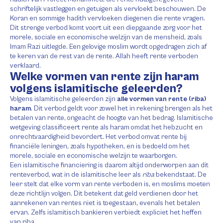
schriftelijk vastleggen en getuigen als vervloekt beschouwen. De
Koran en sommige hadith vervloeken diegenen die rente vragen.
Dit strenge verbod komt voort uit een diepgaande zorg voor het
morele, sociale en economische welzijn van de mensheid, zoals
Imam Razi uitlegde. Een gelovige moslim wordt opgedragen zich af
te keren van de rest van de rente. Allah heeft rente verboden
verklaard.
Welke vormen van rente zijn haram
volgens islamitische geleerden?
Volgens islamitische geleerden zijn
alle vormen van rente (riba)
haram
. Dit verbod geldt voor zowel het in rekening brengen als het
betalen van rente, ongeacht de hoogte van het bedrag. Islamitische
wetgeving classificeert rente als haram omdat het hebzucht en
onrechtvaardigheid bevordert. Het verbod omvat rente bij
financiële leningen, zoals hypotheken, en is bedoeld om het
morele, sociale en economische welzijn te waarborgen.
Een islamitische financiering is daarom altijd onderworpen aan dit
renteverbod, wat in de islamitische leer als
riba
bekendstaat. De
leer stelt dat elke vorm van rente verboden is, en moslims moeten
deze richtlijn volgen. Dit betekent dat geld verdienen door het
aanrekenen van rentes niet is toegestaan, evenals het betalen
ervan. Zelfs islamitisch bankieren verbiedt expliciet het heffen
van riba.