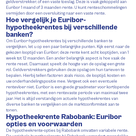
geldverstrekker, of een vaste toeslag. Deze is vaak gekoppeld aan
Euribor 1 maand of 3 maanden rente. U kunt renteschommelingen
vermijden door een oversluiting naar een vaste rente.
Hoe vergelijk je Euribor-
hypotheekrentes bij verschillende
banken?
Om Euribor-hypotheekrentes bij verschillende banken te
vergelijken, let u op een paar belangrijke punten. Kijk eerst naar de
gekozen looptijd van Euribor; deze rente kent acht looptijden, van 1
week tot 12 maanden. Een ander belangrijk aspect is hoe vaak de
rente reset. Daarnaast speelt de hoogte van de opslag een grote
rol. Geldverstrekkers gebruiken deze opslag om hun tarieven te
bepalen. Hierbij tellen factoren zoals risico, de looptijd, kosten en
uw onderhandelingspositie mee. Vergeet ook een eventuele
rentevloer niet. Euribor is een goede graadmeter voor kortlopende
hypotheekrentes, met een rentevaste periode van maximaal twee
jaar. Het is altijd verstandig om actuele hypotheekrentes van
diverse banken te vergelijken om de marktconformiteit aan te
tonen.
Hypotheekrente Rabobank: Euribor
opties en voorwaarden
De hypotheekrente-opties bij Rabobank omvatten variabele rente.