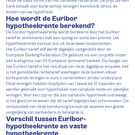
rente de basis vormt van het variabele rentetarief. De prijs die een
bank betaalt voor korte termijn leningen beïnvloedt direct de
kosten van uw hypotheek.
Hoe wordt de Euribor
hypotheekrente berekend?
De Euribor hypotheekrente wordt berekend door het Euribor-
tarief te combineren met een opslag en soms een premie. Uw
hypotheekrente bestaat dus uit deze twee componenten.
Het Euribor-tarief zelf wordt dagelijks vastgesteld door de
Europese Banking Federation. Dit gebeurt via een enquête onder
een toetsgroep van 25 Europese (primaire) banken. De hoogte van
het Euribor-tarief is het resultaat van deze dagelijkse enquête. Het
is het gemiddelde rentetarief waartegen deze banken elkaar
kortlopende leningen in euro’s verstrekken zonder onderpand.
Deze leningen hebben looptijden van 1 week tot 12 maanden en
worden gebruikt voor hypotheken met variabele rente en zakelijke
leningen. Voor een zzp’er die een variabele hypotheek overweegt,
is het goed om te weten dat dit tarief dagelijks kan schommelen. De
complexiteit van deze berekening benadrukt waarom een goede
vergelijking van aanbieders zo belangrijk is.
Verschil tussen Euribor-
hypotheekrente en vaste
hypotheekrente