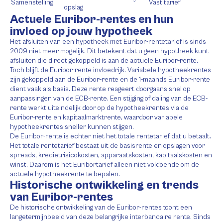
Samenstelling
Vast tarief
opslag
Actuele Euribor-rentes en hun
invloed op jouw hypotheek
Het afsluiten van een hypotheek met Euribor-rentetarief is sinds
2009 niet meer mogelijk. Dit betekent dat u geen hypotheek kunt
afsluiten die direct gekoppeld is aan de actuele Euribor-rente.
Toch blijft de Euribor-rente invloedrijk. Variabele hypotheekrentes
zijn gekoppeld aan de Euribor-rente en de 1-maands Euribor-rente
dient vaak als basis. Deze rente reageert doorgaans snel op
aanpassingen van de ECB-rente. Een stijging of daling van de ECB-
rente werkt uiteindelijk door op de hypotheekrentes via de
Euribor-rente en kapitaalmarktrente, waardoor variabele
hypotheekrentes sneller kunnen stijgen.
De Euribor-rente is echter niet het totale rentetarief dat u betaalt.
Het totale rentetarief bestaat uit de basisrente en opslagen voor
spreads, kredietrisicokosten, apparaatskosten, kapitaalskosten en
winst. Daarom is het Euribortarief alleen niet voldoende om de
actuele hypotheekrente te bepalen.
Historische ontwikkeling en trends
van Euribor-rentes
De historische ontwikkeling van de Euribor-rentes toont een
langetermijnbeeld van deze belangrijke interbancaire rente. Sinds