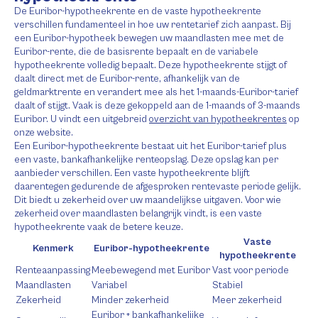
De Euribor-hypotheekrente en de vaste hypotheekrente
verschillen fundamenteel in hoe uw rentetarief zich aanpast. Bij
een Euribor-hypotheek bewegen uw maandlasten mee met de
Euribor-rente, die de basisrente bepaalt en de variabele
hypotheekrente volledig bepaalt. Deze hypotheekrente stijgt of
daalt direct met de Euribor-rente, afhankelijk van de
geldmarktrente en verandert mee als het 1-maands-Euribor-tarief
daalt of stijgt. Vaak is deze gekoppeld aan de 1-maands of 3-maands
Euribor. U vindt een uitgebreid
overzicht van hypotheekrentes
op
onze website.
Een Euribor-hypotheekrente bestaat uit het Euribor-tarief plus
een vaste, bankafhankelijke renteopslag. Deze opslag kan per
aanbieder verschillen. Een vaste hypotheekrente blijft
daarentegen gedurende de afgesproken rentevaste periode gelijk.
Dit biedt u zekerheid over uw maandelijkse uitgaven. Voor wie
zekerheid over maandlasten belangrijk vindt, is een vaste
hypotheekrente vaak de betere keuze.
Vaste
Kenmerk
Euribor-hypotheekrente
hypotheekrente
Renteaanpassing
Meebewegend met Euribor
Vast voor periode
Maandlasten
Variabel
Stabiel
Zekerheid
Minder zekerheid
Meer zekerheid
Euribor + bankafhankelijke