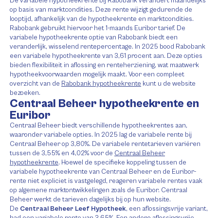
De variabele hypotheekrente bij Rabobank verandert maandelijks
op basis van marktcondities. Deze rente wijzigt gedurende de
looptijd, afhankelijk van de hypotheekrente en marktcondities.
Rabobank gebruikt hiervoor het 1-maands Euribor tarief. De
variabele hypotheekrente optie van Rabobank biedt een
veranderlijk, wisselend rentepercentage. In 2025 bood Rabobank
een variabele hypotheekrente van 3,61 procent aan. Deze opties
bieden flexibiliteit in aflossing en renteherziening, wat maatwerk
hypotheekvoorwaarden mogelijk maakt. Voor een compleet
overzicht van de
Rabobank hypotheekrente
kunt u de website
bezoeken.
Centraal Beheer hypotheekrente en
Euribor
Centraal Beheer biedt verschillende hypotheekrentes aan,
waaronder variabele opties. In 2025 lag de variabele rente bij
Centraal Beheer op 3,80%. De variabele rentetarieven variëren
tussen de 3,55% en 4,02% voor de
Centraal Beheer
hypotheekrente
. Hoewel de specifieke koppeling tussen de
variabele hypotheekrente van Centraal Beheer en de Euribor-
rente niet expliciet is vastgelegd, reageren variabele rentes vaak
op algemene marktontwikkelingen zoals de Euribor. Centraal
Beheer werkt de tarieven dagelijks bij op hun website.
De
Centraal Beheer Leef Hypotheek
, een aflossingsvrije variant,