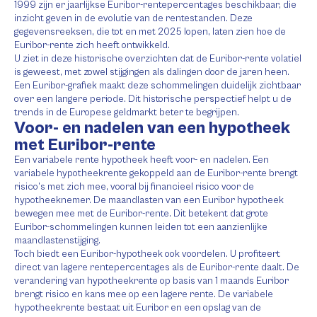
1999 zijn er jaarlijkse Euribor-rentepercentages beschikbaar, die
inzicht geven in de evolutie van de rentestanden. Deze
gegevensreeksen, die tot en met 2025 lopen, laten zien hoe de
Euribor-rente zich heeft ontwikkeld.
U ziet in deze historische overzichten dat de Euribor-rente volatiel
is geweest, met zowel stijgingen als dalingen door de jaren heen.
Een Euribor-grafiek maakt deze schommelingen duidelijk zichtbaar
over een langere periode. Dit historische perspectief helpt u de
trends in de Europese geldmarkt beter te begrijpen.
Voor- en nadelen van een hypotheek
met Euribor-rente
Een variabele rente hypotheek heeft voor- en nadelen. Een
variabele hypotheekrente gekoppeld aan de Euribor-rente brengt
risico’s met zich mee, vooral bij financieel risico voor de
hypotheeknemer. De maandlasten van een Euribor hypotheek
bewegen mee met de Euribor-rente. Dit betekent dat grote
Euribor-schommelingen kunnen leiden tot een aanzienlijke
maandlastenstijging.
Toch biedt een Euribor-hypotheek ook voordelen. U profiteert
direct van lagere rentepercentages als de Euribor-rente daalt. De
verandering van hypotheekrente op basis van 1 maands Euribor
brengt risico en kans mee op een lagere rente. De variabele
hypotheekrente bestaat uit Euribor en een opslag van de