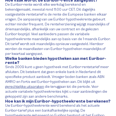
Hoe vaak wordt de Euribor-rente aangepast?
De Euribor-rente wordt elke werkdag berekend en
bekendgemaakt, meestal rond 11:00 uur CET. Dit dagelijks
vastgestelde rentetarief is de rente die Europese banken elkaar
vragen. De aanpassing van uw Euribor hypotheekrente gebeurt
echter minder frequent. De renteherziening wijzigt maandelijks of
driemaandelijks, afhankelijk van uw contract en de gekozen
Euribor-looptijd. Veel aanbieders passen de variabele
hypotheekrente maandelijks aan op basis van de 1-maands Euribor.
Dit tarief wordt ook maandelijks opnieuw vastgesteld. Hierdoor
worden de maandlasten van Euribor hypotheken maandelijks of
per kwartaal aangepast.
Welke banken bieden hypotheken aan met Euribor-
rente?
Sinds 2009 kunt u geen hypotheek met Euribor-rentetarief meer
afsluiten. Dit betekent dat geen enkele bank in Nederland dit
specifieke product aanbiedt. Vroeger boden banken zoals ABN
AMRO en Fortis wel Euribor-hypotheken aan. Dit blijkt uit
gerechtelijke uitspraken
die teruggaan tot die periode. Voor
actuele variabele hypotheekrentes kijkt u naar aanbiedingen die
gekoppeld zijn aan andere benchmarks.
Hoe kan ik mijn Euribor-hypotheekrente berekenen?
Uw Euribor-hypotheekrente werd berekend als het actuele
Euribor-tarief plus een bankafhankelijke opslag. De
hypotheekrente gebaseerd op Euribor bestond uit het Euribor-