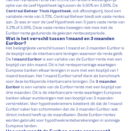
had een variabele rente van 3,65%. Een andere aflossingsvrije
optie van de Leef Hypotheek lag tussen de 3,90% en 3,96%. De
Centraal Beheer Thuis Hypotheek
, ook aflossingsvrij, bood een
variabele rente van 3,70%. Centraal Beheer biedt ook vaste rentes
aan. Zo was er voor de Leef Hypotheek een 5-jaars vaste rente van
3,21% of 3,36%. Deze vaste rentes bewegen niet mee met de
Euribor-rente gedurende de gekozen rentevastperiode.
Wat is het verschil tussen 1 maand en 3 maanden
Euribor?
Het belangrijkste verschil tussen 1 maand en 3 maanden Euribor is
de looptijd van de interbancaire leningen waarvoor de rente geldt.
De
1 maand Euribor
is een variatie van de Euribor-rente met een
looptijd van één maand. Dit is het rentepercentage waartegen
Europese banken elkaar leningen in euro met een looptijd van 1
maand toestaan. Het 1 maand Euribor tarief dient als benchmark
voor deze kortlopende interbancaire leningen. De
3 maanden
Euribor
is een variatie van de Euribor-rente met een looptijd van
drie maanden. Dit is de interbancaire rente waartegen Europese
banken elkaar euroleningen met een looptijd van 3 maanden
verstrekken. Voor hypotheeknemers betekent dit dat de 1 maand
Euribor vaker kan schommelen dan de 3 maanden Euribor, wat
direct invloed heeft op de maandlasten. Beide Euribor-rentes
worden gebruikt voor hypotheekrenteberekeningen in sommige
Europese landen.