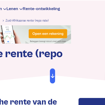
n
Lenen
Rente-ontwikkeling
Zuid-Afrikaanse rente (repo rate)
te
aarrente
Leningrente
formatie
Informatie
e rente (repo
rekenen
rekenen
Berekenen
gen
ntewijzigingen
Rentewijzigingen
he rente van de