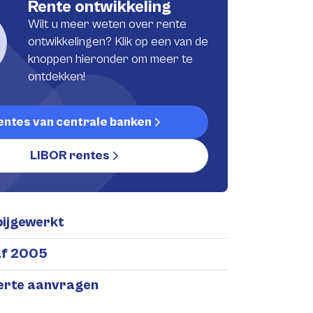
Rente ontwikkeling
Wilt u meer weten over rente
ontwikkelingen? Klik op een van de
knoppen hieronder om meer te
ontdekken!
entes van centrale banken
LIBOR rentes
bijgewerkt
af 2005
ferte aanvragen