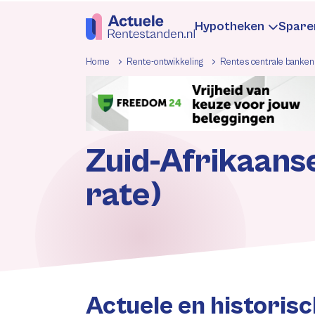
Hypotheken
Spare
Home
Rente-ontwikkeling
Rentes centrale banken
Hypotheekren
Sp
Informatie
In
Zuid-Afrikaans
rate)
Hypotheek be
Be
Rentewijzigin
Re
Actuele en historisc