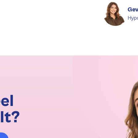
Gev
Hyp
el
lt?