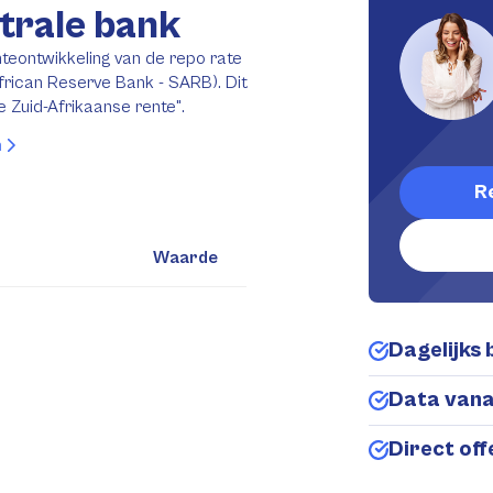
trale bank
nteontwikkeling van de repo rate
frican Reserve Bank - SARB). Dit
e Zuid-Afrikaanse rente".
n
R
Waarde
Dagelijks 
Data van
Direct of