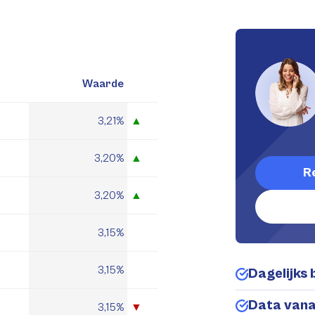
Waarde
3,21%
▲
3,20%
▲
R
3,20%
▲
3,15%
3,15%
Dagelijks 
Data van
3,15%
▼