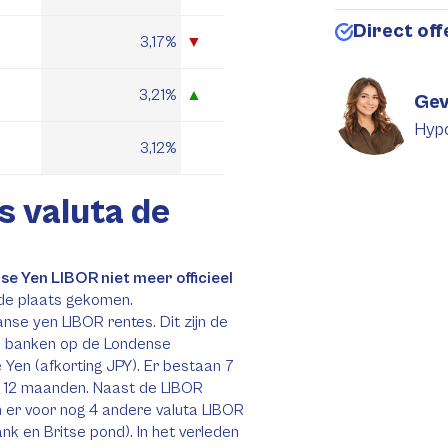
Direct of
3,17%
▼
3,21%
▲
Gev
Hyp
3,12%
s valuta de
se Yen LIBOR niet meer officieel
 de plaats gekomen.
nse yen LIBOR rentes. Dit zijn de
n banken op de Londense
 Yen (afkorting JPY). Er bestaan 7
et 12 maanden. Naast de LIBOR
 er voor nog 4 andere valuta LIBOR
nk en Britse pond). In het verleden