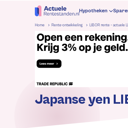
Hypotheken
Spare
Home
Rente-ontwikkeling
LIBOR rente – actuele 
Hypotheekren
Sp
Informatie
In
Hypotheek be
Be
Japanse yen L
Rentewijzigin
Re