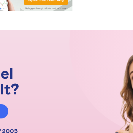
el
lt?
f 2005