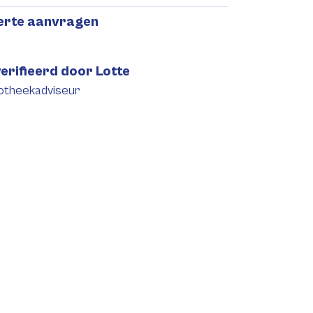
ferte aanvragen
erifieerd door Lotte
otheekadviseur