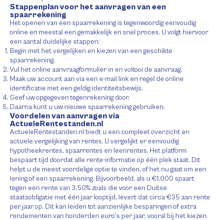
Stappenplan voor het aanvragen van een
spaarrekening
Het openen van een spaarrekening is tegenwoordig eenvoudig
online en meestal een gemakkelijk en snel proces. U volgt hiervoor
een aantal duidelijke stappen:
Begin met het vergelijken en kiezen van een geschikte
spaarrekening.
Vul het online aanvraagformulier in en voltooi de aanvraag.
Maak uw account aan via een e-mail link en regel de online
identificatie met een geldig identiteitsbewijs.
Geef uw opgegeven tegenrekening door.
Daarna kunt u uw nieuwe spaarrekening gebruiken.
Voordelen van aanvragen via
ActueleRentestanden.nl
ActueleRentestanden.nl biedt u een compleet overzicht en
actuele vergelijking van rentes. U vergelijkt er eenvoudig
hypotheekrentes, spaarrentes en leenrentes. Het platform
bespaart tijd doordat alle rente-informatie op één plek staat. Dit
helpt u de meest voordelige optie te vinden, of het nu gaat om een
lening of een spaarrekening. Bijvoorbeeld, als u €1.000 spaart
tegen een rente van 3,50% zoals die voor een Duitse
staatsobligatie met één jaar looptijd, levert dat circa €35 aan rente
per jaar op. Dit kan leiden tot aanzienlijke besparingen of extra
rendementen van honderden euro’s per jaar, vooral bij het kiezen