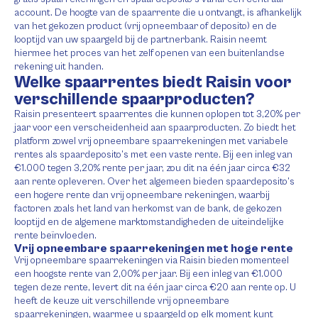
account. De hoogte van de spaarrente die u ontvangt, is afhankelijk
van het gekozen product (vrij opneembaar of deposito) en de
looptijd van uw spaargeld bij de partnerbank. Raisin neemt
hiermee het proces van het zelf openen van een buitenlandse
rekening uit handen.
Welke spaarrentes biedt Raisin voor
verschillende spaarproducten?
Raisin presenteert spaarrentes die kunnen oplopen tot 3,20% per
jaar voor een verscheidenheid aan spaarproducten. Zo biedt het
platform zowel vrij opneembare spaarrekeningen met variabele
rentes als spaardeposito’s met een vaste rente. Bij een inleg van
€1.000 tegen 3,20% rente per jaar, zou dit na één jaar circa €32
aan rente opleveren. Over het algemeen bieden spaardeposito’s
een hogere rente dan vrij opneembare rekeningen, waarbij
factoren zoals het land van herkomst van de bank, de gekozen
looptijd en de algemene marktomstandigheden de uiteindelijke
rente beïnvloeden.
Vrij opneembare spaarrekeningen met hoge rente
Vrij opneembare spaarrekeningen via Raisin bieden momenteel
een hoogste rente van 2,00% per jaar. Bij een inleg van €1.000
tegen deze rente, levert dit na één jaar circa €20 aan rente op. U
heeft de keuze uit verschillende vrij opneembare
spaarrekeningen, waarmee u spaargeld op elk moment kunt