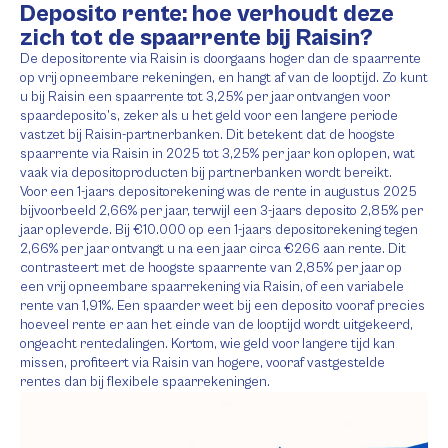
Deposito rente: hoe verhoudt deze
zich tot de spaarrente bij Raisin?
De depositorente via Raisin is doorgaans hoger dan de spaarrente
op vrij opneembare rekeningen, en hangt af van de looptijd. Zo kunt
u bij Raisin een spaarrente tot 3,25% per jaar ontvangen voor
spaardeposito’s, zeker als u het geld voor een langere periode
vastzet bij Raisin-partnerbanken. Dit betekent dat de hoogste
spaarrente via Raisin in 2025 tot 3,25% per jaar kon oplopen, wat
vaak via depositoproducten bij partnerbanken wordt bereikt.
Voor een 1-jaars depositorekening was de rente in augustus 2025
bijvoorbeeld 2,66% per jaar, terwijl een 3-jaars deposito 2,85% per
jaar opleverde. Bij €10.000 op een 1-jaars depositorekening tegen
2,66% per jaar ontvangt u na een jaar circa €266 aan rente. Dit
contrasteert met de hoogste spaarrente van 2,85% per jaar op
een vrij opneembare spaarrekening via Raisin, of een variabele
rente van 1,91%. Een spaarder weet bij een deposito vooraf precies
hoeveel rente er aan het einde van de looptijd wordt uitgekeerd,
ongeacht rentedalingen. Kortom, wie geld voor langere tijd kan
missen, profiteert via Raisin van hogere, vooraf vastgestelde
rentes dan bij flexibele spaarrekeningen.