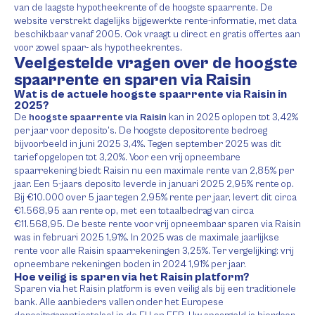
van de laagste hypotheekrente of de hoogste spaarrente. De
website verstrekt dagelijks bijgewerkte rente-informatie, met data
beschikbaar vanaf 2005. Ook vraagt u direct en gratis offertes aan
voor zowel spaar- als hypotheekrentes.
Veelgestelde vragen over de hoogste
spaarrente en sparen via Raisin
Wat is de actuele hoogste spaarrente via Raisin in
2025?
De
hoogste spaarrente via Raisin
kan in 2025 oplopen tot 3,42%
per jaar voor deposito’s. De hoogste depositorente bedroeg
bijvoorbeeld in juni 2025 3,4%. Tegen september 2025 was dit
tarief opgelopen tot 3,20%. Voor een vrij opneembare
spaarrekening biedt Raisin nu een maximale rente van 2,85% per
jaar. Een 5-jaars deposito leverde in januari 2025 2,95% rente op.
Bij €10.000 over 5 jaar tegen 2,95% rente per jaar, levert dit circa
€1.568,95 aan rente op, met een totaalbedrag van circa
€11.568,95. De beste rente voor vrij opneembaar sparen via Raisin
was in februari 2025 1,91%. In 2025 was de maximale jaarlijkse
rente voor alle Raisin spaarrekeningen 3,25%. Ter vergelijking: vrij
opneembare rekeningen boden in 2024 1,91% per jaar.
Hoe veilig is sparen via het Raisin platform?
Sparen via het Raisin platform is even veilig als bij een traditionele
bank. Alle aanbieders vallen onder het Europese