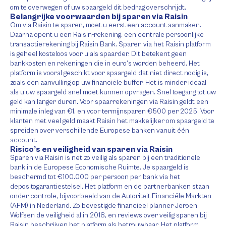
om te overwegen of uw spaargeld dit bedrag overschrijdt.
Belangrijke voorwaarden bij sparen via Raisin
Om via Raisin te sparen, moet u eerst een account aanmaken.
Daarna opent u een Raisin-rekening, een centrale persoonlijke
transactierekening bij Raisin Bank. Sparen via het Raisin platform
is geheel kosteloos voor u als spaarder. Dit betekent geen
bankkosten en rekeningen die in euro’s worden beheerd. Het
platform is vooral geschikt voor spaargeld dat niet direct nodig is,
zoals een aanvulling op uw financiële buffer. Het is minder ideaal
als u uw spaargeld snel moet kunnen opvragen. Snel toegang tot uw
geld kan langer duren. Voor spaarrekeningen via Raisin geldt een
minimale inleg van €1, en voor termijnsparen €500 per 2025. Voor
klanten met veel geld maakt Raisin het makkelijker om spaargeld te
spreiden over verschillende Europese banken vanuit één
account.
Risico’s en veiligheid van sparen via Raisin
Sparen via Raisin is net zo veilig als sparen bij een traditionele
bank in de Europese Economische Ruimte. Je spaargeld is
beschermd tot €100.000 per persoon per bank via het
depositogarantiestelsel. Het platform en de partnerbanken staan
onder controle, bijvoorbeeld van de Autoriteit Financiële Markten
(AFM) in Nederland. Zo bevestigde financieel planner Jeroen
Wolfsen de veiligheid al in 2018, en reviews over veilig sparen bij
Raisin beschrijven het platform als betrouwbaar. Het platform