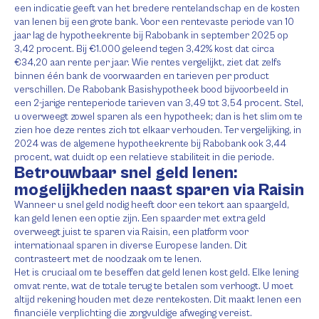
een indicatie geeft van het bredere rentelandschap en de kosten
van lenen bij een grote bank. Voor een rentevaste periode van 10
jaar lag de hypotheekrente bij Rabobank in september 2025 op
3,42 procent. Bij €1.000 geleend tegen 3,42% kost dat circa
€34,20 aan rente per jaar. Wie rentes vergelijkt, ziet dat zelfs
binnen één bank de voorwaarden en tarieven per product
verschillen. De Rabobank Basishypotheek bood bijvoorbeeld in
een 2-jarige renteperiode tarieven van 3,49 tot 3,54 procent. Stel,
u overweegt zowel sparen als een hypotheek; dan is het slim om te
zien hoe deze rentes zich tot elkaar verhouden. Ter vergelijking, in
2024 was de algemene hypotheekrente bij Rabobank ook 3,44
procent, wat duidt op een relatieve stabiliteit in die periode.
Betrouwbaar snel geld lenen:
mogelijkheden naast sparen via Raisin
Wanneer u snel geld nodig heeft door een tekort aan spaargeld,
kan geld lenen een optie zijn. Een spaarder met extra geld
overweegt juist te sparen via Raisin, een platform voor
internationaal sparen in diverse Europese landen. Dit
contrasteert met de noodzaak om te lenen.
Het is cruciaal om te beseffen dat geld lenen kost geld. Elke lening
omvat rente, wat de totale terug te betalen som verhoogt. U moet
altijd rekening houden met deze rentekosten. Dit maakt lenen een
financiële verplichting die zorgvuldige afweging vereist.