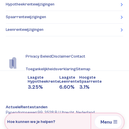
Hypotheekrentewijzigingen
Spaarrentewijzigingen
Leenrentewijzigingen
Privacy Beleid
Disclaimer
Contact
Toegankelijkheidsverklaring
Sitemap
Laagste
Laagste
Hoogste
Hypotheekrente
Leenrente
Spaarrente
3.25%
6.60%
3.1%
ActueleRentestanden
Papendorpseweg 99, 3528 BJ Utrecht, Nederland
088-2277344
Menu
Hoe kunnen we je helpen?
AFM: 12047091