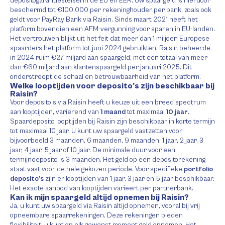
depositogarantiestelsel in de EU en EER. Uw spaargeld is hierdoor
beschermd tot €100.000 per rekeninghouder per bank, zoals ook
geldt voor PayRay Bank via Raisin. Sinds maart 2021 heeft het
platform bovendien een AFM-vergunning voor sparen in EU-landen.
Het vertrouwen blijkt uit het feit dat meer dan 1 miljoen Europese
spaarders het platform tot juni 2024 gebruikten. Raisin beheerde
in 2024 ruim €27 miljard aan spaargeld, met een totaal van meer
dan €60 miljard aan klantenspaargeld per januari 2025. Dit
onderstreept de schaal en betrouwbaarheid van het platform.
Welke looptijden voor deposito’s zijn beschikbaar bij
Raisin?
Voor deposito’s via Raisin heeft u keuze uit een breed spectrum
aan looptijden, variërend van
1 maand
tot maximaal
10 jaar
.
Spaardeposito looptijden bij Raisin zijn beschikbaar in korte termijn
tot maximaal 10 jaar. U kunt uw spaargeld vastzetten voor
bijvoorbeeld 3 maanden, 6 maanden, 9 maanden, 1 jaar, 2 jaar, 3
jaar, 4 jaar, 5 jaar of 10 jaar. De minimale duur voor een
termijndeposito is 3 maanden. Het geld op een depositorekening
staat vast voor de hele gekozen periode. Voor specifieke
portfolio
deposito’s
zijn er looptijden van 1 jaar, 3 jaar en 5 jaar beschikbaar.
Het exacte aanbod van looptijden varieert per partnerbank.
Kan ik mijn spaargeld altijd opnemen bij Raisin?
Ja, u kunt uw spaargeld via Raisin altijd opnemen, vooral bij vrij
opneembare spaarrekeningen. Deze rekeningen bieden
flexibiliteit; u kunt op elk gewenst moment geld opnemen. Het