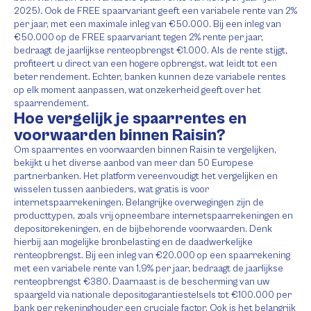
2025). Ook de FREE spaarvariant geeft een variabele rente van 2%
per jaar, met een maximale inleg van €50.000. Bij een inleg van
€50.000 op de FREE spaarvariant tegen 2% rente per jaar,
bedraagt de jaarlijkse renteopbrengst €1.000. Als de rente stijgt,
profiteert u direct van een hogere opbrengst, wat leidt tot een
beter rendement. Echter, banken kunnen deze variabele rentes
op elk moment aanpassen, wat onzekerheid geeft over het
spaarrendement.
Hoe vergelijk je spaarrentes en
voorwaarden binnen Raisin?
Om spaarrentes en voorwaarden binnen Raisin te vergelijken,
bekijkt u het diverse aanbod van meer dan 50 Europese
partnerbanken. Het platform vereenvoudigt het vergelijken en
wisselen tussen aanbieders, wat gratis is voor
internetspaarrekeningen. Belangrijke overwegingen zijn de
producttypen, zoals vrij opneembare internetspaarrekeningen en
depositorekeningen, en de bijbehorende voorwaarden. Denk
hierbij aan mogelijke bronbelasting en de daadwerkelijke
renteopbrengst. Bij een inleg van €20.000 op een spaarrekening
met een variabele rente van 1,9% per jaar, bedraagt de jaarlijkse
renteopbrengst €380. Daarnaast is de bescherming van uw
spaargeld via nationale depositogarantiestelsels tot €100.000 per
bank per rekeninghouder een cruciale factor. Ook is het belangrijk