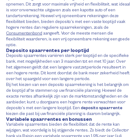
opnemen. Dit zorgt voor maximale vrijheid en flexibiliteit, wat ideaal
is voor onverwachte uitgaven zoals een kapotte auto of een
tandartsrekening. Hoewel vrij opneembare rekeningen deze
flexibiliteit bieden, bieden deposito’s met een vaste looptijd vaak
hogere rentes dan reguliere spaarrekeningen, zoals de
Consumentenbond
aangeeft. Voor de meeste mensen die
flexibiliteit waarderen, is een vrij opneembare rekening een goede
optie.
Deposito spaarrentes per looptijd
Deposito spaarrentes variëren sterk per looptijd en de specifieke
bank, met mogelijkheden van 3 maanden tot en met 10 jaar. Over
het algemeen geldt dat een langere vastzetperiode resulteert in
een hogere rente. Dit komt doordat de bank meer zekerheid heeft
over het spaargeld voor een langere periode.
Bij het kiezen van een deposito spaarrekening is het belangrijk om
de looptijd af te stemmen op uw financiële planning. Hoewel de
exacte rentes afhankelijk zijn van de marktomstandigheden en de
aanbieder, kunt u doorgaans een hogere rente verwachten voor
deposito’s met een langere looptijd. Een
deposito spaarrente
kiezen die past bij uw financiële planning is daarom belangrijk.
Variabele spaarrentes en bonussen
Variabele spaarrentes bieden de flexibiliteit dat de rente kan
wijzigen, wat voordelig is bij stijgende rentes. Zo biedt de Collector
bank via Raisin een variabele spaarrente van 1,9% per jaar (juli