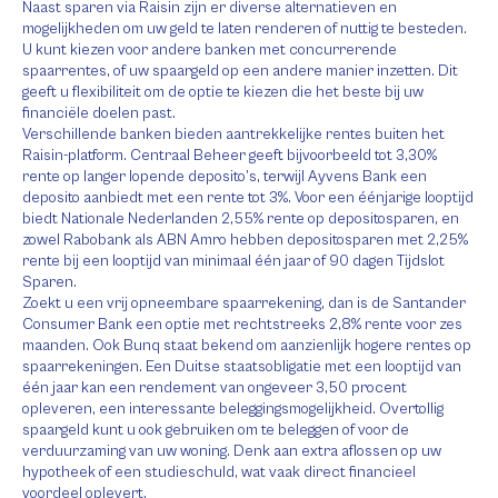
Naast sparen via Raisin zijn er diverse alternatieven en
mogelijkheden om uw geld te laten renderen of nuttig te besteden.
U kunt kiezen voor andere banken met concurrerende
spaarrentes, of uw spaargeld op een andere manier inzetten. Dit
geeft u flexibiliteit om de optie te kiezen die het beste bij uw
financiële doelen past.
Verschillende banken bieden aantrekkelijke rentes buiten het
Raisin-platform. Centraal Beheer geeft bijvoorbeeld tot 3,30%
rente op langer lopende deposito’s, terwijl Ayvens Bank een
deposito aanbiedt met een rente tot 3%. Voor een éénjarige looptijd
biedt Nationale Nederlanden 2,55% rente op depositosparen, en
zowel Rabobank als ABN Amro hebben depositosparen met 2,25%
rente bij een looptijd van minimaal één jaar of 90 dagen Tijdslot
Sparen.
Zoekt u een vrij opneembare spaarrekening, dan is de Santander
Consumer Bank een optie met rechtstreeks 2,8% rente voor zes
maanden. Ook Bunq staat bekend om aanzienlijk hogere rentes op
spaarrekeningen. Een Duitse staatsobligatie met een looptijd van
één jaar kan een rendement van ongeveer 3,50 procent
opleveren, een interessante beleggingsmogelijkheid. Overtollig
spaargeld kunt u ook gebruiken om te beleggen of voor de
verduurzaming van uw woning. Denk aan extra aflossen op uw
hypotheek of een studieschuld, wat vaak direct financieel
voordeel oplevert.