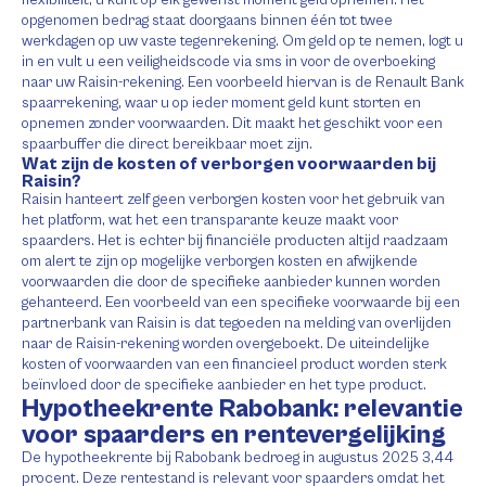
opgenomen bedrag staat doorgaans binnen één tot twee
werkdagen op uw vaste tegenrekening. Om geld op te nemen, logt u
in en vult u een veiligheidscode via sms in voor de overboeking
naar uw Raisin-rekening. Een voorbeeld hiervan is de Renault Bank
spaarrekening, waar u op ieder moment geld kunt storten en
opnemen zonder voorwaarden. Dit maakt het geschikt voor een
spaarbuffer die direct bereikbaar moet zijn.
Wat zijn de kosten of verborgen voorwaarden bij
Raisin?
Raisin hanteert zelf geen verborgen kosten voor het gebruik van
het platform, wat het een transparante keuze maakt voor
spaarders. Het is echter bij financiële producten altijd raadzaam
om alert te zijn op mogelijke verborgen kosten en afwijkende
voorwaarden die door de specifieke aanbieder kunnen worden
gehanteerd. Een voorbeeld van een specifieke voorwaarde bij een
partnerbank van Raisin is dat tegoeden na melding van overlijden
naar de Raisin-rekening worden overgeboekt. De uiteindelijke
kosten of voorwaarden van een financieel product worden sterk
beïnvloed door de specifieke aanbieder en het type product.
Hypotheekrente Rabobank: relevantie
voor spaarders en rentevergelijking
De hypotheekrente bij Rabobank bedroeg in augustus 2025 3,44
procent. Deze rentestand is relevant voor spaarders omdat het