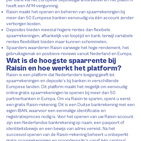
heeft een AFM-vergunning.
Raisin maakt het openen en beheren van spaarrekeningen bij
meer dan 50 Europese banken eenvoudig via één account zonder
verborgen kosten.
Depositos bieden meestal hogere rentes dan flexibele
spaarrekeningen, afhankelijk van looptijd en bank, terwijl variabele
rentes flexibiliteit bieden maar kunnen schommelen.
Spaarders waarderen Raisin vanwege het hoge rendement, het
gebruiksgemak en positieve reviews vanuit Nederland en Europa.
Wat is de hoogste spaarrente bij
Raisin en hoe werkt het platform?
Raisin is een platform dat Nederlanders toegang geeft tot
spaarrekeningen en deposito’s bij banken in verschillende
Europese landen. Dit platform maakt het mogelijk om eenvoudig
online gratis spaarrekeningen te openen bij meer dan 50
partnerbanken in Europa. Om via Raisin te sparen, opent u eerst
een gratis Raisin-rekening. Dit is een Duitse bankrekening met een
eigen IBAN, waarvoor een eenmalige identificatie en
registratieproces nodig is. Voor het openen van uw Raisin-account
zijn een Nederlandse bankrekening op naam, een paspoort of
identiteitsbewijs en een bewijs van adres vereist. Na het
succesvol openen van de Raisin-rekening beheert u onbeperkt
gratis spaarrekeningen en spaardeposito’s vanaf één centraal