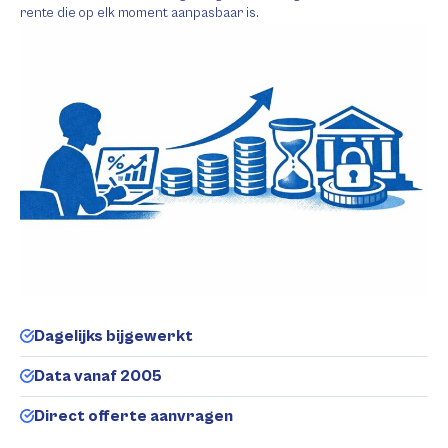
rente die op elk moment aanpasbaar is.
Dagelijks bijgewerkt
Data vanaf 2005
Direct offerte aanvragen