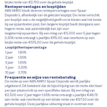
totale rente van €2.700 over de gehele looptijd.
Rentepercentages en looptijden
ABN AMRO biedt diverse rentepercentages voor Spaar
Deposito’s, afhankelijk van de gekozen looptijd. De rente verschilt
per looptijd, wat u de mogelijkheid geeft om te kiezen wat het beste
bij uw spaardoelen past. Een langere looptijd biedt doorgaans een
hogere rente, wat aantrekkelijk kan zijn voor
langetermijnspaarders. Bij een inleg van €5.000 voor 5 jaar tegen
2,30% rente ontvangt u jaarlijks €115,00, wat neerkomt op een
totale rente van €575,00 over de gehele looptijd.
Looptijd
Rentepercentage
1 jaar
1,80%
2 jaar
1,95%
3 jaar
1,95%
5 jaar
2,30%
10 jaar
2,70%
Frequentie en wijze van rentebetaling
De rente op een ABN AMRO Spaar Deposito wordt jaarlijks
uitgekeerd. Dit betekent dat de bijschrijving van de rente één keer
per jaar plaatsvindt op een specifieke datum. Bij een inleg van
€2.500 voor 2 jaar tegen 1,95% rente ontvangt u jaarlijks €48,75
aan rente, wat neerkomt op een totale rente van €97,50 over de
gehele looptijd. Deze jaarlijkse uitkering staat in contrast met