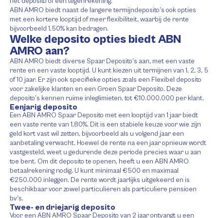
het deposito of een tegenrekening.
ABN AMRO biedt naast de langere termijndeposito’s ook opties
met een kortere looptijd of meer flexibiliteit, waarbij de rente
bijvoorbeeld 1,50% kan bedragen.
Welke deposito opties biedt ABN
AMRO aan?
ABN AMRO biedt diverse Spaar Deposito’s aan, met een vaste
rente en een vaste looptijd. U kunt kiezen uit termijnen van 1, 2, 3, 5
of 10 jaar. Er zijn ook specifieke opties zoals een Flexibel deposito
voor zakelijke klanten en een Groen Spaar Deposito. Deze
deposito’s kennen ruime inleglimieten, tot €10.000.000 per klant.
Eenjarig deposito
Een ABN AMRO Spaar Deposito met een looptijd van 1 jaar biedt
een vaste rente van 1,80%. Dit is een stabiele keuze voor wie zijn
geld kort vast wil zetten, bijvoorbeeld als u volgend jaar een
aanbetaling verwacht. Hoewel de rente na een jaar opnieuw wordt
vastgesteld, weet u gedurende deze periode precies waar u aan
toe bent. Om dit deposito te openen, heeft u een ABN AMRO
betaalrekening nodig. U kunt minimaal €500 en maximaal
€250.000 inleggen. De rente wordt jaarlijks uitgekeerd en is
beschikbaar voor zowel particulieren als particuliere pensioen
bv’s.
Twee- en driejarig deposito
Voor een ABN AMRO Spaar Deposito van 2 jaar ontvangt u een