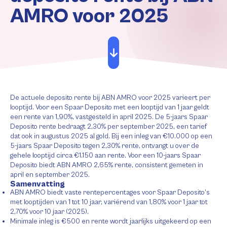
AMRO voor 2025
De actuele deposito rente bij ABN AMRO voor 2025 varieert per
looptijd. Voor een Spaar Deposito met een looptijd van 1 jaar geldt
een rente van 1,90%, vastgesteld in april 2025. De 5-jaars Spaar
Deposito rente bedraagt 2,30% per september 2025, een tarief
dat ook in augustus 2025 al gold. Bij een inleg van €10.000 op een
5-jaars Spaar Deposito tegen 2,30% rente, ontvangt u over de
gehele looptijd circa €1.150 aan rente. Voor een 10-jaars Spaar
Deposito biedt ABN AMRO 2,65% rente, consistent gemeten in
april en september 2025.
Samenvatting
ABN AMRO biedt vaste rentepercentages voor Spaar Deposito’s
met looptijden van 1 tot 10 jaar, variërend van 1,80% voor 1 jaar tot
2,70% voor 10 jaar (2025).
Minimale inleg is €500 en rente wordt jaarlijks uitgekeerd op een