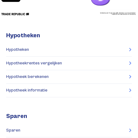
Hypotheken
Hypotheken
Hypotheekrentes vergelijken
Hypotheek berekenen
Hypotheek informatie
Sparen
Sparen