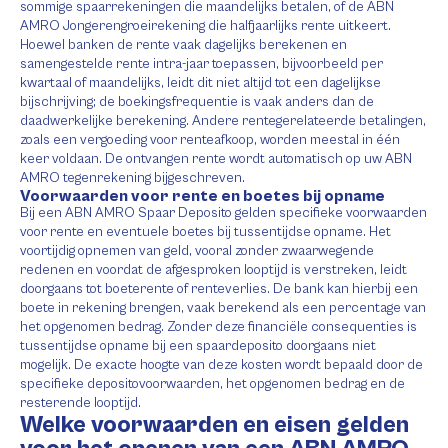
sommige spaarrekeningen die maandelijks betalen, of de ABN
AMRO Jongerengroeirekening die halfjaarlijks rente uitkeert.
Hoewel banken de rente vaak dagelijks berekenen en
samengestelde rente intra-jaar toepassen, bijvoorbeeld per
kwartaal of maandelijks, leidt dit niet altijd tot een dagelijkse
bijschrijving; de boekingsfrequentie is vaak anders dan de
daadwerkelijke berekening. Andere rentegerelateerde betalingen,
zoals een vergoeding voor renteafkoop, worden meestal in één
keer voldaan. De ontvangen rente wordt automatisch op uw ABN
AMRO tegenrekening bijgeschreven.
Voorwaarden voor rente en boetes bij opname
Bij een ABN AMRO Spaar Deposito gelden specifieke voorwaarden
voor rente en eventuele boetes bij tussentijdse opname. Het
voortijdig opnemen van geld, vooral zonder zwaarwegende
redenen en voordat de afgesproken looptijd is verstreken, leidt
doorgaans tot boeterente of renteverlies. De bank kan hierbij een
boete in rekening brengen, vaak berekend als een percentage van
het opgenomen bedrag. Zonder deze financiële consequenties is
tussentijdse opname bij een spaardeposito doorgaans niet
mogelijk. De exacte hoogte van deze kosten wordt bepaald door de
specifieke depositovoorwaarden, het opgenomen bedrag en de
resterende looptijd.
Welke voorwaarden en eisen gelden