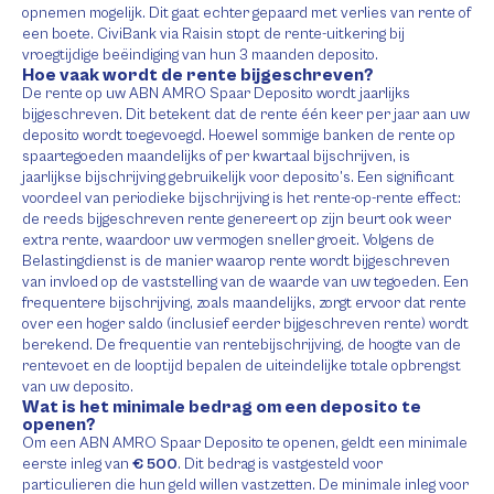
opnemen mogelijk. Dit gaat echter gepaard met verlies van rente of
een boete. CiviBank via Raisin stopt de rente-uitkering bij
vroegtijdige beëindiging van hun 3 maanden deposito.
Hoe vaak wordt de rente bijgeschreven?
De rente op uw ABN AMRO Spaar Deposito wordt jaarlijks
bijgeschreven. Dit betekent dat de rente één keer per jaar aan uw
deposito wordt toegevoegd. Hoewel sommige banken de rente op
spaartegoeden maandelijks of per kwartaal bijschrijven, is
jaarlijkse bijschrijving gebruikelijk voor deposito’s. Een significant
voordeel van periodieke bijschrijving is het rente-op-rente effect:
de reeds bijgeschreven rente genereert op zijn beurt ook weer
extra rente, waardoor uw vermogen sneller groeit. Volgens de
Belastingdienst is de manier waarop rente wordt bijgeschreven
van invloed op de vaststelling van de waarde van uw tegoeden. Een
frequentere bijschrijving, zoals maandelijks, zorgt ervoor dat rente
over een hoger saldo (inclusief eerder bijgeschreven rente) wordt
berekend. De frequentie van rentebijschrijving, de hoogte van de
rentevoet en de looptijd bepalen de uiteindelijke totale opbrengst
van uw deposito.
Wat is het minimale bedrag om een deposito te
openen?
Om een ABN AMRO Spaar Deposito te openen, geldt een minimale
eerste inleg van
€ 500
. Dit bedrag is vastgesteld voor
particulieren die hun geld willen vastzetten. De minimale inleg voor