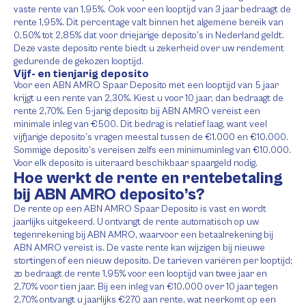
vaste rente van 1,95%. Ook voor een looptijd van 3 jaar bedraagt de
rente 1,95%. Dit percentage valt binnen het algemene bereik van
0,50% tot 2,85% dat voor driejarige deposito’s in Nederland geldt.
Deze vaste deposito rente biedt u zekerheid over uw rendement
gedurende de gekozen looptijd.
Vijf- en tienjarig deposito
Voor een ABN AMRO Spaar Deposito met een looptijd van 5 jaar
krijgt u een rente van 2,30%. Kiest u voor 10 jaar, dan bedraagt de
rente 2,70%. Een 5-jarig deposito bij ABN AMRO vereist een
minimale inleg van €500. Dit bedrag is relatief laag, want veel
vijfjarige deposito’s vragen meestal tussen de €1.000 en €10.000.
Sommige deposito’s vereisen zelfs een minimuminleg van €10.000.
Voor elk deposito is uiteraard beschikbaar spaargeld nodig.
Hoe werkt de rente en rentebetaling
bij ABN AMRO deposito’s?
De rente op een ABN AMRO Spaar Deposito is vast en wordt
jaarlijks uitgekeerd. U ontvangt de rente automatisch op uw
tegenrekening bij ABN AMRO, waarvoor een betaalrekening bij
ABN AMRO vereist is. De vaste rente kan wijzigen bij nieuwe
stortingen of een nieuw deposito. De tarieven variëren per looptijd;
zo bedraagt de rente 1,95% voor een looptijd van twee jaar en
2,70% voor tien jaar. Bij een inleg van €10.000 over 10 jaar tegen
2,70% ontvangt u jaarlijks €270 aan rente, wat neerkomt op een