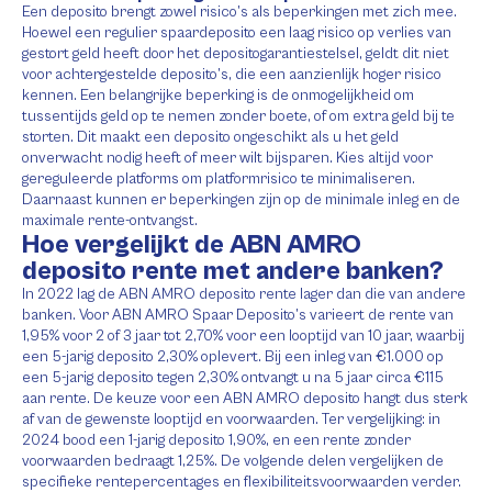
Een deposito brengt zowel risico’s als beperkingen met zich mee.
Hoewel een regulier spaardeposito een laag risico op verlies van
gestort geld heeft door het depositogarantiestelsel, geldt dit niet
voor achtergestelde deposito’s, die een aanzienlijk hoger risico
kennen. Een belangrijke beperking is de onmogelijkheid om
tussentijds geld op te nemen zonder boete, of om extra geld bij te
storten. Dit maakt een deposito ongeschikt als u het geld
onverwacht nodig heeft of meer wilt bijsparen. Kies altijd voor
gereguleerde platforms om platformrisico te minimaliseren.
Daarnaast kunnen er beperkingen zijn op de minimale inleg en de
maximale rente-ontvangst.
Hoe vergelijkt de ABN AMRO
deposito rente met andere banken?
In 2022 lag de ABN AMRO deposito rente lager dan die van andere
banken. Voor ABN AMRO Spaar Deposito’s varieert de rente van
1,95% voor 2 of 3 jaar tot 2,70% voor een looptijd van 10 jaar, waarbij
een 5-jarig deposito 2,30% oplevert. Bij een inleg van €1.000 op
een 5-jarig deposito tegen 2,30% ontvangt u na 5 jaar circa €115
aan rente. De keuze voor een ABN AMRO deposito hangt dus sterk
af van de gewenste looptijd en voorwaarden. Ter vergelijking: in
2024 bood een 1-jarig deposito 1,90%, en een rente zonder
voorwaarden bedraagt 1,25%. De volgende delen vergelijken de
specifieke rentepercentages en flexibiliteitsvoorwaarden verder.