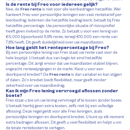
Is de rente bij Freo voor iedereen gelijk?
Nee, de
Freo rente
is niet voor alle leenbedragen hetzelfde. Wel
hanteert Freo voor persoonlijke leningen een vast rentetarief per
leenbedrag. Iedereen die hetzelfde bedrag leent, betaalt bij Freo
hetzelfde percentage. Uw persoonlijke situatie of risicoprofiel
heeft geen invloed op de rente. Zo betaalt u voor een lening van
€5.000 bijvoorbeeld 11,8% rente, terwijl €10.000 een rente van
7,8% heeft. Dit geeft duidelijkheid over uw maandlasten.
Hoe lang geldt het rentepercentage bij Freo?
Bij een persoonlijke lening van Freo staat uw rente vast voor de
hele looptijd. U betaalt dus van begin tot eind hetzelfde
percentage. Dit zorgt ervoor dat uw maandlasten stabiel blijven,
ongeacht rentewijzigingen in de markt. Kiest u voor een
doorlopend krediet? De
Freo rente
is dan variabel en kan stijgen
of dalen. Zo’n krediet biedt flexibiliteit, maar geeft minder
zekerheid over uw maandbedrag.
Kan ik mijn Freo lening vervroegd aflossen zonder
boete?
Freo staat u toe om uw lening vervroegd af te lossen zonder boete.
U betaalt hierbij geen extra kosten, zelfs niet bij een volledige
aflossing. Deze regel geldt voor alle Freo leningen, zoals
persoonlijke leningen en doorlopend krediet. U kunt op elk moment
extra bedragen aflossen. Dit geeft u veel flexibiliteit en helpt u om
de totale rentekosten te verlagen.