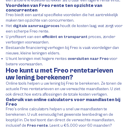
een andere kredietverstrekker als u daar een lagere rente vindt.
Voordelen van Freo rente ten opzichte van
concurrenten
Freo biedt een aantal specifieke voordelen die het aantrekkelijk
maken ten opzichte van concurrenten.
Het
digitale aanvraagproces
houdt de kosten laag, wat zorgt voor
een scherpe Freo rente.
U profiteert van een
efficiënt en transparant
proces, zonder
verborgen voorwaarden.
Bestaande financiering verhogen bij Freo is vaak voordeliger dan
nieuwe, kleine leningen elders.
U kunt leningen met hogere rentes
oversluiten naar Freo
voor
betere voorwaarden.
Hoe kunt u met Freo rentetarieven
uw lening berekenen?
Online tools helpen u uw lening bij Freo te berekenen. Ze tonen de
actuele Freo rentetarieven en uw verwachte maandlasten. U ziet
ook direct hoe extra aflossingen de totale kosten verlagen.
Gebruik van online calculators voor maandlasten bij
Freo
Freo’s online calculators helpen u snel uw maandlasten te
berekenen. U vult eenvoudig het gewenste leenbedrag en de
looptijd in. De tool toont dan direct de verwachte maandlasten,
inclusief de
Freo rente
. Leent u €5.000 voor 60 maanden?