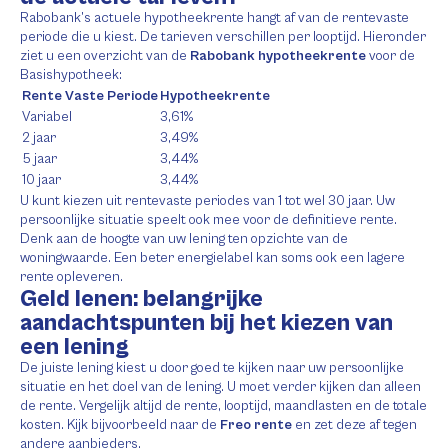
Rabobank’s actuele hypotheekrente hangt af van de rentevaste
periode die u kiest. De tarieven verschillen per looptijd. Hieronder
ziet u een overzicht van de
Rabobank hypotheekrente
voor de
Basishypotheek:
Rente Vaste Periode
Hypotheekrente
Variabel
3,61%
2 jaar
3,49%
5 jaar
3,44%
10 jaar
3,44%
U kunt kiezen uit rentevaste periodes van 1 tot wel 30 jaar. Uw
persoonlijke situatie speelt ook mee voor de definitieve rente.
Denk aan de hoogte van uw lening ten opzichte van de
woningwaarde. Een beter energielabel kan soms ook een lagere
rente opleveren.
Geld lenen: belangrijke
aandachtspunten bij het kiezen van
een lening
De juiste lening kiest u door goed te kijken naar uw persoonlijke
situatie en het doel van de lening. U moet verder kijken dan alleen
de rente. Vergelijk altijd de rente, looptijd, maandlasten en de totale
kosten. Kijk bijvoorbeeld naar de
Freo rente
en zet deze af tegen
andere aanbieders.