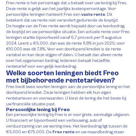
Freo rente is het percentage dat u betaalt over uw lening bij Freo.
Deze rente is gelijk aan het jaarlijks kostenpercentage. Voor
persoonlijke leningen hanteert Freo een
vaste rente
. Dit
betekent dat uw rente niet verandert gedurende de looptijd.
De hoogte van de Freo rente wordt bepaald door uw leenbedrag,
de looptijd en uw persoonlijke situatie. Een actuele rente voor Freo
leningen startte bijvoorbeeld vanaf 6,7 procent per 11 augustus
2024. Leent u €5.000, dan was de rente 11,8% in juni 2025; voor
€10.000 was dit 7,8%. Voor een doorlopend krediet is de rente
variabel en kan deze stijgen of dalen. U betaalt dan alleen rente
over het opgenomen bedrag. Iedereen betaalt hetzelfde
rentetarief voor een gelijk leenbedrag.
Welke soorten leningen biedt Freo
met bijbehorende rentetarieven?
Freo biedt twee soorten leningen aan: de persoonlijke lening en het
doorlopend krediet. Deze leningen hebben elk hun eigen
rentetarieven en voorwaarden. U kiest de lening die het beste bij
uw financiële situatie past.
Persoonlijke lening bij Freo
Een persoonlijke lening bij Freo is er voor grote, eenmalige uitgaven.
U financiert er bijvoorbeeld een verbouwing, auto of
verduurzaming van uw woning mee. Het leenbedrag ligt tussen de
€5.000 en €75.000. De
Freo rente
en uw maandbedrag staan