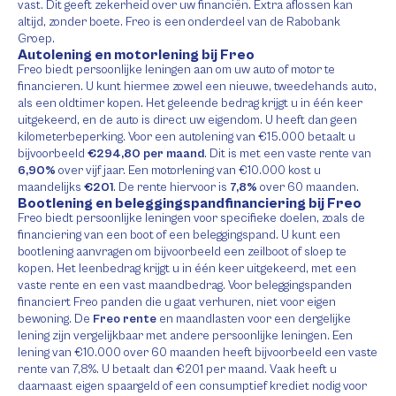
vast. Dit geeft zekerheid over uw financiën. Extra aflossen kan
altijd, zonder boete. Freo is een onderdeel van de Rabobank
Groep.
Autolening en motorlening bij Freo
Freo biedt persoonlijke leningen aan om uw auto of motor te
financieren. U kunt hiermee zowel een nieuwe, tweedehands auto,
als een oldtimer kopen. Het geleende bedrag krijgt u in één keer
uitgekeerd, en de auto is direct uw eigendom. U heeft dan geen
kilometerbeperking. Voor een autolening van €15.000 betaalt u
bijvoorbeeld
€294,80 per maand
. Dit is met een vaste rente van
6,90%
over vijf jaar. Een motorlening van €10.000 kost u
maandelijks
€201
. De rente hiervoor is
7,8%
over 60 maanden.
Bootlening en beleggingspandfinanciering bij Freo
Freo biedt persoonlijke leningen voor specifieke doelen, zoals de
financiering van een boot of een beleggingspand. U kunt een
bootlening aanvragen om bijvoorbeeld een zeilboot of sloep te
kopen. Het leenbedrag krijgt u in één keer uitgekeerd, met een
vaste rente en een vast maandbedrag. Voor beleggingspanden
financiert Freo panden die u gaat verhuren, niet voor eigen
bewoning. De
Freo rente
en maandlasten voor een dergelijke
lening zijn vergelijkbaar met andere persoonlijke leningen. Een
lening van €10.000 over 60 maanden heeft bijvoorbeeld een vaste
rente van 7,8%. U betaalt dan €201 per maand. Vaak heeft u
daarnaast eigen spaargeld of een consumptief krediet nodig voor