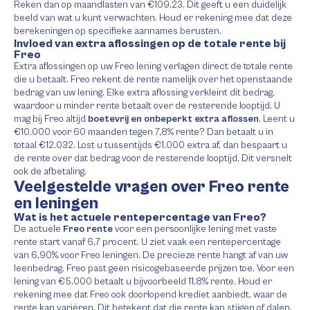
Reken dan op maandlasten van €109,23. Dit geeft u een duidelijk
beeld van wat u kunt verwachten. Houd er rekening mee dat deze
berekeningen op specifieke aannames berusten.
Invloed van extra aflossingen op de totale rente bij
Freo
Extra aflossingen op uw Freo lening verlagen direct de totale rente
die u betaalt. Freo rekent de rente namelijk over het openstaande
bedrag van uw lening. Elke extra aflossing verkleint dit bedrag,
waardoor u minder rente betaalt over de resterende looptijd. U
mag bij Freo altijd
boetevrij en onbeperkt extra aflossen
. Leent u
€10.000 voor 60 maanden tegen 7,8% rente? Dan betaalt u in
totaal €12.032. Lost u tussentijds €1.000 extra af, dan bespaart u
de rente over dat bedrag voor de resterende looptijd. Dit versnelt
ook de afbetaling.
Veelgestelde vragen over Freo rente
en leningen
Wat is het actuele rentepercentage van Freo?
De actuele
Freo rente
voor een persoonlijke lening met vaste
rente start vanaf 6,7 procent. U ziet vaak een rentepercentage
van 6,90% voor Freo leningen. De precieze rente hangt af van uw
leenbedrag. Freo past geen risicogebaseerde prijzen toe. Voor een
lening van €5.000 betaalt u bijvoorbeeld 11,8% rente. Houd er
rekening mee dat Freo ook doorlopend krediet aanbiedt, waar de
rente kan variëren. Dit betekent dat die rente kan stijgen of dalen.