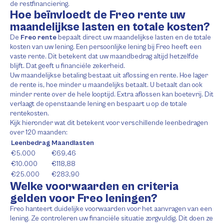
de restfinanciering.
Hoe beïnvloedt de Freo rente uw
maandelijkse lasten en totale kosten?
De
Freo rente
bepaalt direct uw maandelijkse lasten en de totale
kosten van uw lening. Een persoonlijke lening bij Freo heeft een
vaste rente. Dit betekent dat uw maandbedrag altijd hetzelfde
blijft. Dat geeft u financiële zekerheid.
Uw maandelijkse betaling bestaat uit aflossing en rente. Hoe lager
de rente is, hoe minder u maandelijks betaalt. U betaalt dan ook
minder rente over de hele looptijd. Extra aflossen kan boetevrij. Dit
verlaagt de openstaande lening en bespaart u op de totale
rentekosten.
Kijk hieronder wat dit betekent voor verschillende leenbedragen
over 120 maanden:
Leenbedrag
Maandlasten
€5.000
€69,46
€10.000
€118,88
€25.000
€283,90
Welke voorwaarden en criteria
gelden voor Freo leningen?
Freo hanteert duidelijke voorwaarden voor het aanvragen van een
lening. Ze controleren uw financiële situatie zorgvuldig. Dit doen ze