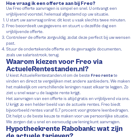
Hoe vraag ik een offerte aan bij Freo?
Uw Freo offerte aanvragen is simpel en snel. U ontvangt een
vrijblijvend voorstel, helemaal afgestemd op uw situatie.
U start uw aanvraag online; dit kost u vaak slechts twee minuten.
Freo beoordeelt uw gegevens en stuurt u dezelfde dag een
vrijblijvende offerte.
Controleer de offerte zorgvuldig, zodat deze perfect bij uw wensen
past.
Stuur de ondertekende offerte en de gevraagde documenten,
zoals uw salarisstrook, terug.
Waarom kiezen voor Freo via
ActueleRentestanden.nl?
U kiest ActueleRentestanden.nl om de beste
Freo rente
te
vinden en direct te vergelijken met andere aanbieders. We maken
het makkelijk om verschillende leningen naast elkaar te leggen. Zo
ziet u snel waar u de laagste rente krijgt.
Het aanvragen van een offerte is altijd gratis en vrijblijvend via ons.
U krijgt zo een helder beeld van de actuele rentes. Freo biedt
bijvoorbeeld rentes vanaf 6,7 procent voor grotere leenbedragen.
Dit helpt u de beste keuze te maken voor uw persoonlijke situatie.
We zorgen dat u snel en eenvoudig uw lening kunt aanvragen.
Hypotheekrente Rabobank: wat zijn
de actuele tarieven?