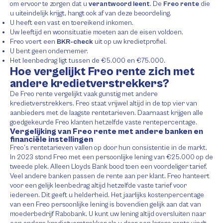
om ervoor te zorgen dat u
verantwoord leent
. De
Freo rente
die
u uiteindelijk krijgt, hangt ook af van deze beoordeling.
U heeft een vast en toereikend inkomen.
Uw leeftijd en woonsituatie moeten aan de eisen voldoen.
Freo voert een
BKR-check
uit op uw kredietprofiel.
U bent geen ondernemer.
Het leenbedrag ligt tussen de €5.000 en €75.000.
Hoe vergelijkt Freo rente zich met
andere kredietverstrekkers?
De Freo rente vergelijkt vaak gunstig met andere
kredietverstrekkers. Freo staat vrijwel altijd in de top vier van
aanbieders met de laagste rentetarieven. Daarnaast krijgen alle
goedgekeurde Freo klanten hetzelfde vaste rentepercentage.
Vergelijking van Freo rente met andere banken en
financiële instellingen
Freo’s rentetarieven vallen op door hun consistentie in de markt.
In 2023 stond Freo met een persoonlijke lening van €25.000 op de
tweede plek. Alleen Lloyds Bank bood toen een voordeliger tarief.
Veel andere banken passen de rente aan per klant. Freo hanteert
voor een gelijk leenbedrag altijd hetzelfde vaste tarief voor
iedereen. Dit geeft u helderheid. Het jaarlijks kostenpercentage
van een Freo persoonlijke lening is bovendien gelijk aan dat van
moederbedrijf Rabobank. U kunt uw lening altijd oversluiten naar