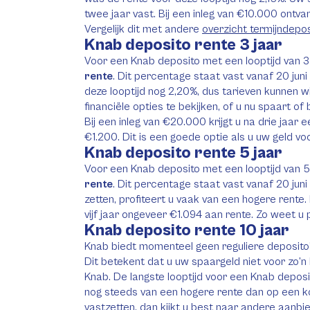
twee jaar vast. Bij een inleg van €10.000 ontv
Vergelijk dit met andere
overzicht termijndepos
Knab deposito rente 3 jaar
Voor een Knab deposito met een looptijd van 
rente
. Dit percentage staat vast vanaf 20 jun
deze looptijd nog 2,20%, dus tarieven kunnen wi
financiële opties te bekijken, of u nu spaart of
Bij een inleg van €20.000 krijgt u na drie jaa
€1.200. Dit is een goede optie als u uw geld voo
Knab deposito rente 5 jaar
Voor een Knab deposito met een looptijd van 
rente
. Dit percentage staat vast vanaf 20 juni
zetten, profiteert u vaak van een hogere rente. 
vijf jaar ongeveer €1.094 aan rente. Zo weet u
Knab deposito rente 10 jaar
Knab biedt momenteel geen reguliere deposito’s
Dit betekent dat u uw spaargeld niet voor zo’n 
Knab. De langste looptijd voor een Knab deposit
nog steeds van een hogere rente dan op een kor
vastzetten, dan kijkt u best naar andere aanbi