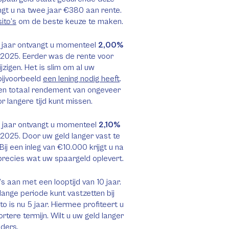
angt u na twee jaar €380 aan rente.
ito’s
om de beste keuze te maken.
3 jaar ontvangt u momenteel
2,00%
i 2025. Eerder was de rente voor
jzigen. Het is slim om al uw
 bijvoorbeeld
een lening nodig heeft
.
r een totaal rendement van ongeveer
r langere tijd kunt missen.
5 jaar ontvangt u momenteel
2,10%
 2025. Door uw geld langer vast te
Bij een inleg van €10.000 krijgt u na
 precies wat uw spaargeld oplevert.
 aan met een looptijd van 10 jaar.
lange periode kunt vastzetten bij
o is nu 5 jaar. Hiermee profiteert u
tere termijn. Wilt u uw geld langer
eders.