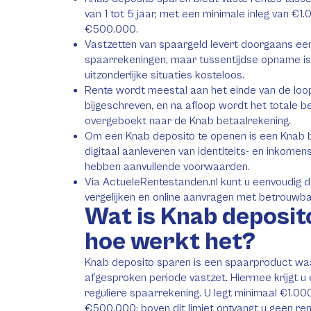
van 1 tot 5 jaar, met een minimale inleg van €1
€500.000.
Vastzetten van spaargeld levert doorgaans een
spaarrekeningen, maar tussentijdse opname is m
uitzonderlijke situaties kosteloos.
Rente wordt meestal aan het einde van de loopti
bijgeschreven, en na afloop wordt het totale 
overgeboekt naar de Knab betaalrekening.
Om een Knab deposito te openen is een Knab be
digitaal aanleveren van identiteits- en inkome
hebben aanvullende voorwaarden.
Via ActueleRentestanden.nl kunt u eenvoudig 
vergelijken en online aanvragen met betrouwba
Wat is Knab deposit
hoe werkt het?
Knab deposito sparen is een spaarproduct waa
afgesproken periode vastzet. Hiermee krijgt u
reguliere spaarrekening. U legt minimaal €1.00
€500.000; boven dit limiet ontvangt u geen ren