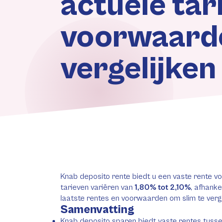
actuele tar
voorwaard
vergelijken
Knab deposito rente biedt u een vaste rente v
tarieven variëren van
1,80% tot 2,10%
, afhanke
laatste rentes en voorwaarden om slim te verge
Samenvatting
Knab deposito sparen biedt vaste rentes tusse