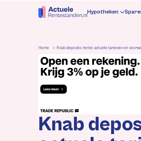
Hypotheken
Spare
Hypotheekren
Sp
Home
Knab deposito rente: actuele tarieven en voorw
Informatie
In
Hypotheek be
Be
Rentewijzigin
Re
Knab deposi