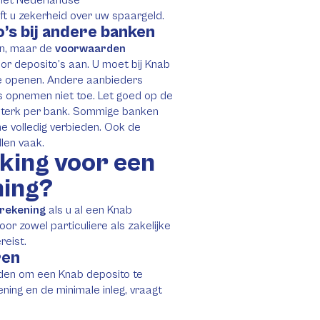
ft u zekerheid over uw spaargeld.
’s bij andere banken
en, maar de
voorwaarden
oor deposito’s aan. U moet bij Knab
e openen. Andere aanbieders
s opnemen niet toe. Let goed op de
 sterk per bank. Sommige banken
me volledig verbieden. Ook de
llen vaak.
king voor een
ning?
 rekening
als u al een Knab
or zowel particuliere als zakelijke
reist.
ren
rden om een Knab deposito te
ing en de minimale inleg, vraagt