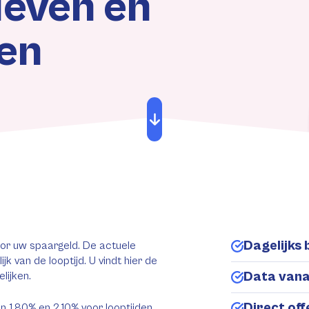
ieven en
en
Dagelijks 
oor uw spaargeld. De actuele
lijk van de looptijd. U vindt hier de
Data van
lijken.
Direct of
n 1,80% en 2,10% voor looptijden