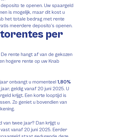
 deposito te openen. Uw spaargeld
en is mogelijk, maar dit kost u
ab het totale bedrag met rente
ratis meerdere deposito’s openen.
itorentes per
. De rente hangt af van de gekozen
een hogere rente op uw Knab
 jaar ontvangt u momenteel
1,80%
jaar, geldig vanaf 20 juni 2025. U
ld krijgt. Een korte looptijd is
issen. Zo geniet u bovendien van
kening.
d van twee jaar? Dan krijgt u
 vast vanaf 20 juni 2025. Eerder
 spaargeld staat gedurende deze