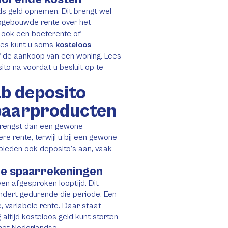
ds geld opnemen. Dit brengt wel
opgebouwde rente over het
ook een boeterente of
ties kunt u soms
kosteloos
f de aankoop van een woning. Lees
to na voordat u besluit op te
ab deposito
paarproducten
brengst dan een gewone
re rente, terwijl u bij een gewone
 bieden ook deposito’s aan, vaak
re spaarrekeningen
en afgesproken looptijd. Dit
ndert gedurende die periode. Een
, variabele rente. Daar staat
 altijd kosteloos geld kunt storten
het Nederlandse