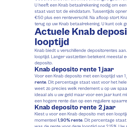
U heeft een Knab betaalrekening nodig om een
staat vast tot de einddatum. Tussentijds opnem
€50 plus een renteverschil. Na afloop stort Kn
terug op uw Knab betaalrekening. U kunt ook g
Actuele Knab depos
looptijd
Knab biedt u verschillende depositorentes aan
looptijd. Langer vastzetten betekent meestal 
deposito.
Knab deposito rente 1 jaar
Voor een Knab deposito met een looptijd van 1
rente
. Dit percentage staat vast voor het hele 
weet zo precies welk rendement u op uw spaarge
ideaal als u uw geld maar voor een jaar kunt m
een hogere rente dan op een reguliere spaarre
Knab deposito rente 2 jaar
Kiest u voor een Knab deposito met een looptij
momenteel
1,90% rente
. Dit percentage staat
was de rente voor deze looptijd nog 2,15%. Uw