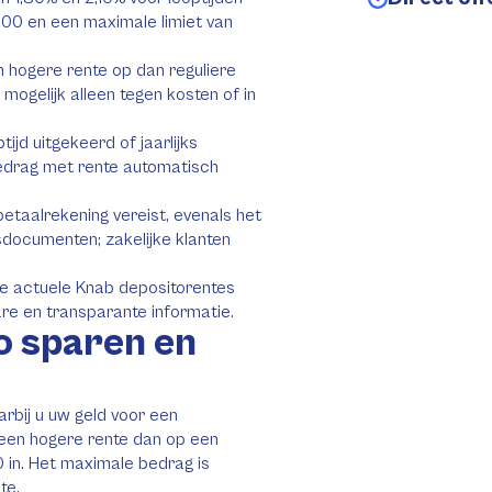
.000 en een maximale limiet van
 hogere rente op dan reguliere
ogelijk alleen tegen kosten of in
jd uitgekeerd of jaarlijks
bedrag met rente automatisch
taalrekening vereist, evenals het
nsdocumenten; zakelijke klanten
de actuele Knab depositorentes
re en transparante informatie.
o sparen en
rbij u uw geld voor een
 een hogere rente dan op een
0 in. Het maximale bedrag is
te.