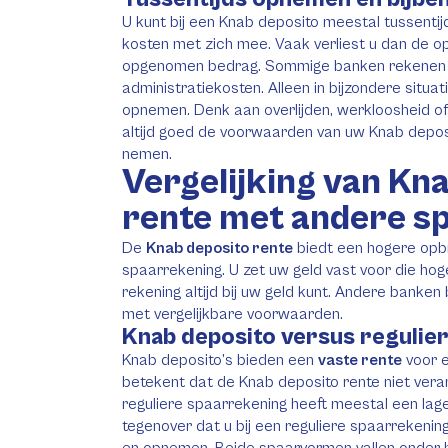
U kunt bij een Knab deposito meestal tussentij
kosten met zich mee. Vaak verliest u dan de 
opgenomen bedrag. Sommige banken rekenen 
administratiekosten. Alleen in bijzondere situa
opnemen. Denk aan overlijden, werkloosheid o
altijd goed de voorwaarden van uw Knab deposi
nemen.
Vergelijking van Kn
rente met andere s
De
Knab deposito rente
biedt een hogere op
spaarrekening. U zet uw geld vast voor die hoge
rekening altijd bij uw geld kunt. Andere banken
met vergelijkbare voorwaarden.
Knab deposito versus regulie
Knab deposito’s bieden een
vaste rente
voor e
betekent dat de Knab deposito rente niet vera
reguliere spaarrekening heeft meestal een lage
tegenover dat u bij een reguliere spaarrekening
en opnemen. Beide spaarvormen vallen onder 