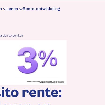
n
Lenen
Rente-ontwikkeling
te
aarrente
Leningrente
aarden vergelijken
formatie
Informatie
rekenen
rekenen
Berekenen
gen
ntewijzigingen
Rentewijzigingen
to rente: