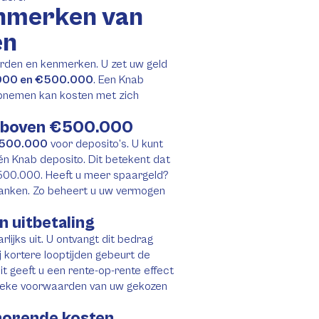
nmerken van
en
arden en kenmerken. U zet uw geld
000 en €500.000
. Een Knab
 opnemen kan kosten met zich
te boven €500.000
500.000
voor deposito’s. U kunt
n Knab deposito. Dit betekent dat
500.000. Heeft u meer spaargeld?
banken. Zo beheert u uw vermogen
 uitbetaling
ijks uit. U ontvangt dit bedrag
 kortere looptijden gebeurt de
it geeft u een rente-op-rente effect
ifieke voorwaarden van uw gekozen
horende kosten