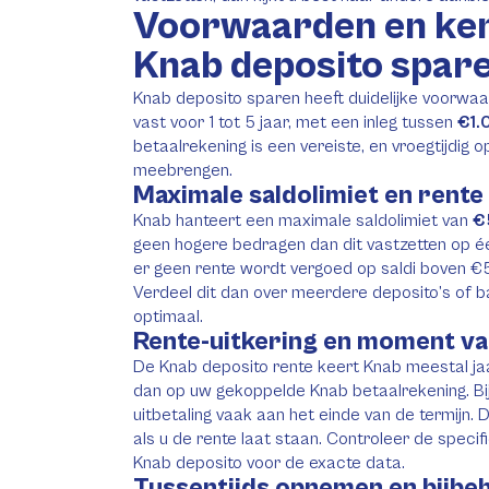
Voorwaarden en ke
Knab deposito spar
Knab deposito sparen heeft duidelijke voorwa
vast voor 1 tot 5 jaar, met een inleg tussen
€1.
betaalrekening is een vereiste, en vroegtijdig
meebrengen.
Maximale saldolimiet en ren
Knab hanteert een maximale saldolimiet van
€
geen hogere bedragen dan dit vastzetten op éé
er geen rente wordt vergoed op saldi boven €
Verdeel dit dan over meerdere deposito’s of 
optimaal.
Rente-uitkering en moment van
De Knab deposito rente keert Knab meestal jaarl
dan op uw gekoppelde Knab betaalrekening. Bij
uitbetaling vaak aan het einde van de termijn. D
als u de rente laat staan. Controleer de spec
Knab deposito voor de exacte data.
Tussentijds opnemen en bijbe