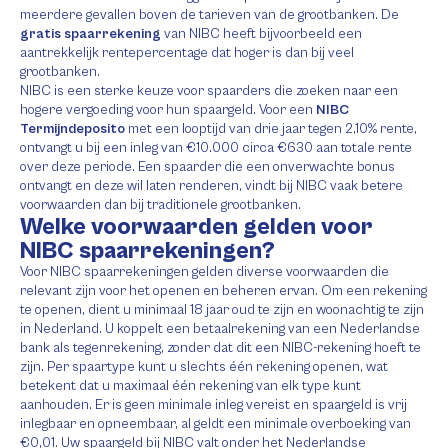
meerdere gevallen boven de tarieven van de grootbanken. De
gratis spaarrekening
van NIBC heeft bijvoorbeeld een
aantrekkelijk rentepercentage dat hoger is dan bij veel
grootbanken.
NIBC is een sterke keuze voor spaarders die zoeken naar een
hogere vergoeding voor hun spaargeld. Voor een
NIBC
Termijndeposito
met een looptijd van drie jaar tegen 2,10% rente,
ontvangt u bij een inleg van €10.000 circa €630 aan totale rente
over deze periode. Een spaarder die een onverwachte bonus
ontvangt en deze wil laten renderen, vindt bij NIBC vaak betere
voorwaarden dan bij traditionele grootbanken.
Welke voorwaarden gelden voor
NIBC spaarrekeningen?
Voor NIBC spaarrekeningen gelden diverse voorwaarden die
relevant zijn voor het openen en beheren ervan. Om een rekening
te openen, dient u minimaal 18 jaar oud te zijn en woonachtig te zijn
in Nederland. U koppelt een betaalrekening van een Nederlandse
bank als tegenrekening, zonder dat dit een NIBC-rekening hoeft te
zijn. Per spaartype kunt u slechts één rekening openen, wat
betekent dat u maximaal één rekening van elk type kunt
aanhouden. Er is geen minimale inleg vereist en spaargeld is vrij
inlegbaar en opneembaar, al geldt een minimale overboeking van
€0,01. Uw spaargeld bij NIBC valt onder het Nederlandse