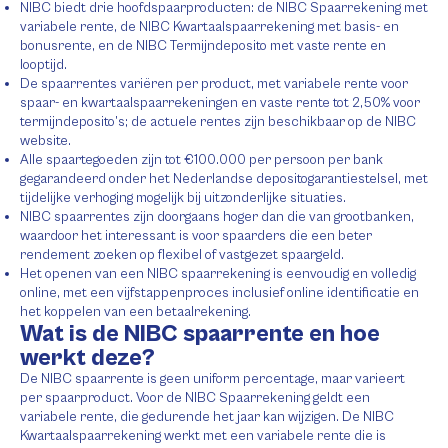
NIBC biedt drie hoofdspaarproducten: de NIBC Spaarrekening met
variabele rente, de NIBC Kwartaalspaarrekening met basis- en
bonusrente, en de NIBC Termijndeposito met vaste rente en
looptijd.
De spaarrentes variëren per product, met variabele rente voor
spaar- en kwartaalspaarrekeningen en vaste rente tot 2,50% voor
termijndeposito’s; de actuele rentes zijn beschikbaar op de NIBC
website.
Alle spaartegoeden zijn tot €100.000 per persoon per bank
gegarandeerd onder het Nederlandse depositogarantiestelsel, met
tijdelijke verhoging mogelijk bij uitzonderlijke situaties.
NIBC spaarrentes zijn doorgaans hoger dan die van grootbanken,
waardoor het interessant is voor spaarders die een beter
rendement zoeken op flexibel of vastgezet spaargeld.
Het openen van een NIBC spaarrekening is eenvoudig en volledig
online, met een vijfstappenproces inclusief online identificatie en
het koppelen van een betaalrekening.
Wat is de NIBC spaarrente en hoe
werkt deze?
De NIBC spaarrente is geen uniform percentage, maar varieert
per spaarproduct. Voor de NIBC Spaarrekening geldt een
variabele rente, die gedurende het jaar kan wijzigen. De NIBC
Kwartaalspaarrekening werkt met een variabele rente die is