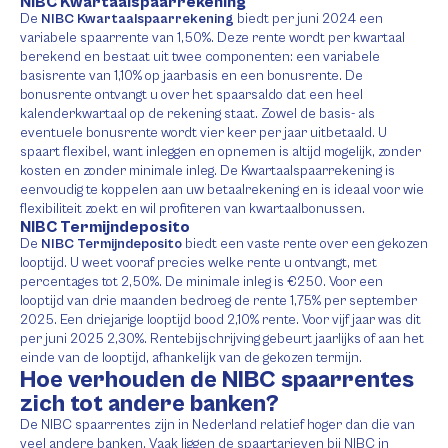
NIBC Kwartaalspaarrekening
De
NIBC Kwartaalspaarrekening
biedt per juni 2024 een
variabele spaarrente van 1,50%. Deze rente wordt per kwartaal
berekend en bestaat uit twee componenten: een variabele
basisrente van 1,10% op jaarbasis en een bonusrente. De
bonusrente ontvangt u over het spaarsaldo dat een heel
kalenderkwartaal op de rekening staat. Zowel de basis- als
eventuele bonusrente wordt vier keer per jaar uitbetaald. U
spaart flexibel, want inleggen en opnemen is altijd mogelijk, zonder
kosten en zonder minimale inleg. De Kwartaalspaarrekening is
eenvoudig te koppelen aan uw betaalrekening en is ideaal voor wie
flexibiliteit zoekt en wil profiteren van kwartaalbonussen.
NIBC Termijndeposito
De
NIBC Termijndeposito
biedt een vaste rente over een gekozen
looptijd. U weet vooraf precies welke rente u ontvangt, met
percentages tot 2,50%. De minimale inleg is €250. Voor een
looptijd van drie maanden bedroeg de rente 1,75% per september
2025. Een driejarige looptijd bood 2,10% rente. Voor vijf jaar was dit
per juni 2025 2,30%. Rentebijschrijving gebeurt jaarlijks of aan het
einde van de looptijd, afhankelijk van de gekozen termijn.
Hoe verhouden de NIBC spaarrentes
zich tot andere banken?
De NIBC spaarrentes zijn in Nederland relatief hoger dan die van
veel andere banken. Vaak liggen de spaartarieven bij NIBC in