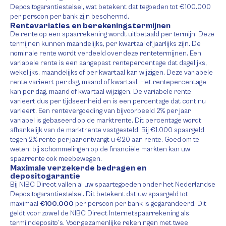
Depositogarantiestelsel, wat betekent dat tegoeden tot €100.000
per persoon per bank zijn beschermd.
Rentevariaties en berekeningstermijnen
De rente op een spaarrekening wordt uitbetaald per termijn. Deze
termijnen kunnen maandelijks, per kwartaal of jaarlijks zijn. De
nominale rente wordt verdeeld over deze rentetermijnen. Een
variabele rente is een aangepast rentepercentage dat dagelijks,
wekelijks, maandelijks of per kwartaal kan wijzigen. Deze variabele
rente varieert per dag, maand of kwartaal. Het rentepercentage
kan per dag, maand of kwartaal wijzigen. De variabele rente
varieert dus per tijdseenheid en is een percentage dat continu
varieert. Een rentevergoeding van bijvoorbeeld 2% per jaar
variabel is gebaseerd op de marktrente. Dit percentage wordt
afhankelijk van de marktrente vastgesteld. Bij €1.000 spaargeld
tegen 2% rente per jaar ontvangt u €20 aan rente. Goed om te
weten: bij schommelingen op de financiële markten kan uw
spaarrente ook meebewegen.
Maximale verzekerde bedragen en
depositogarantie
Bij NIBC Direct vallen al uw spaartegoeden onder het Nederlandse
Depositogarantiestelsel. Dit betekent dat uw spaargeld tot
maximaal
€100.000
per persoon per bank is gegarandeerd. Dit
geldt voor zowel de NIBC Direct Internetspaarrekening als
termijndeposito’s. Voor gezamenlijke rekeningen met twee