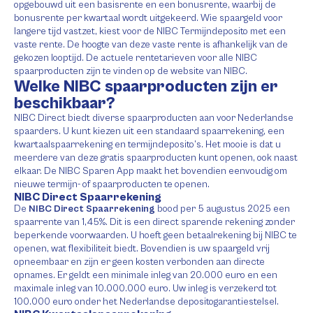
opgebouwd uit een basisrente en een bonusrente, waarbij de
bonusrente per kwartaal wordt uitgekeerd. Wie spaargeld voor
langere tijd vastzet, kiest voor de NIBC Termijndeposito met een
vaste rente. De hoogte van deze vaste rente is afhankelijk van de
gekozen looptijd. De actuele rentetarieven voor alle NIBC
spaarproducten zijn te vinden op de website van NIBC.
Welke NIBC spaarproducten zijn er
beschikbaar?
NIBC Direct biedt diverse spaarproducten aan voor Nederlandse
spaarders. U kunt kiezen uit een standaard spaarrekening, een
kwartaalspaarrekening en termijndeposito’s. Het mooie is dat u
meerdere van deze gratis spaarproducten kunt openen, ook naast
elkaar. De NIBC Sparen App maakt het bovendien eenvoudig om
nieuwe termijn- of spaarproducten te openen.
NIBC Direct Spaarrekening
De
NIBC Direct Spaarrekening
bood per 5 augustus 2025 een
spaarrente van 1,45%. Dit is een direct sparende rekening zonder
beperkende voorwaarden. U hoeft geen betaalrekening bij NIBC te
openen, wat flexibiliteit biedt. Bovendien is uw spaargeld vrij
opneembaar en zijn er geen kosten verbonden aan directe
opnames. Er geldt een minimale inleg van 20.000 euro en een
maximale inleg van 10.000.000 euro. Uw inleg is verzekerd tot
100.000 euro onder het Nederlandse depositogarantiestelsel.