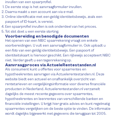
invullen van een spaarprofiel.
De eerste stap is het aanvraagformulier invullen.
Daarna maakt u een account aan via e-mail.
Online identificatie met een geldig identiteitsbewijs, zoals een
paspoort of ID-kaart, is vereist.
Een spaarprofiel invullen is ook onderdeel van het proces.
Tot slot doet u een eerste storting.
Voorbereiding en benodigde documenten
Het openen van een NIBC spaarrekening vraagt om enkele
voorbereidingen. U vult een aanvraagformulier in. Ook uploadt u
een foto van een geldig identiteitsbewijs. Een paspoort of
identiteitskaart is hiervoor geschikt. Een rijbewijs accepteert NIBC
niet. Verder geeft u een tegenrekening op.
Aanvraagproces via ActueleRentestanden.nl
Als consument kunt u offertes voor spaarrentes en
hypotheekrentes aanvragen via Actuelerentestanden.nl. Deze
website biedt een actueel en onafhankelijk overzicht van
rentetarieven en vergelijkingsinformatie voor diverse financiële
producten in Nederland. Actuelerentestanden.nl verzamelt
dagelijks de meest recente gegevens over spaarrentes,
hypotheekrentes en leenrentes van verschillende banken en
financiële instellingen. U krijgt hier gratis advies en kunt regelmatig
spaarrentes vergelijken om de beste optie te vinden. De informatie
wordt dagelijks bijgewerkt met gegevens die teruggaan tot 2005.