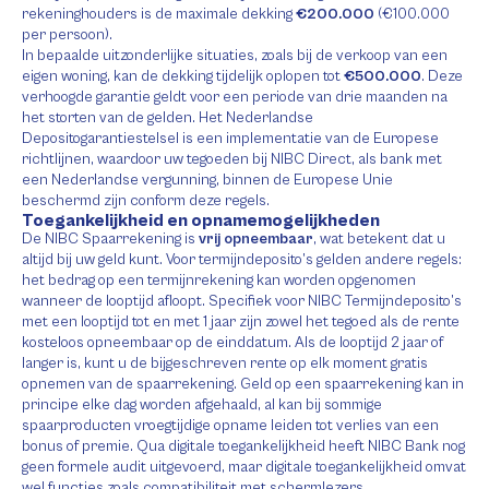
rekeninghouders is de maximale dekking
€200.000
(€100.000
per persoon).
In bepaalde uitzonderlijke situaties, zoals bij de verkoop van een
eigen woning, kan de dekking tijdelijk oplopen tot
€500.000
. Deze
verhoogde garantie geldt voor een periode van drie maanden na
het storten van de gelden. Het Nederlandse
Depositogarantiestelsel is een implementatie van de Europese
richtlijnen, waardoor uw tegoeden bij NIBC Direct, als bank met
een Nederlandse vergunning, binnen de Europese Unie
beschermd zijn conform deze regels.
Toegankelijkheid en opnamemogelijkheden
De NIBC Spaarrekening is
vrij opneembaar
, wat betekent dat u
altijd bij uw geld kunt. Voor termijndeposito’s gelden andere regels:
het bedrag op een termijnrekening kan worden opgenomen
wanneer de looptijd afloopt. Specifiek voor NIBC Termijndeposito’s
met een looptijd tot en met 1 jaar zijn zowel het tegoed als de rente
kosteloos opneembaar op de einddatum. Als de looptijd 2 jaar of
langer is, kunt u de bijgeschreven rente op elk moment gratis
opnemen van de spaarrekening. Geld op een spaarrekening kan in
principe elke dag worden afgehaald, al kan bij sommige
spaarproducten vroegtijdige opname leiden tot verlies van een
bonus of premie. Qua digitale toegankelijkheid heeft NIBC Bank nog
geen formele audit uitgevoerd, maar digitale toegankelijkheid omvat
wel functies zoals compatibiliteit met schermlezers.