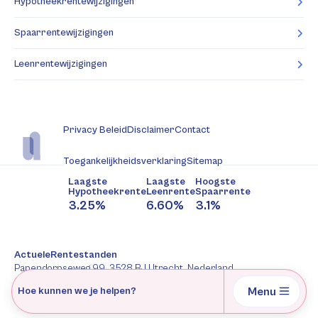
Hypotheekrentewijzigingen
Spaarrentewijzigingen
Leenrentewijzigingen
Privacy Beleid
Disclaimer
Contact
Toegankelijkheidsverklaring
Sitemap
Laagste
Laagste
Hoogste
Hypotheekrente
Leenrente
Spaarrente
3.25%
6.60%
3.1%
ActueleRentestanden
Papendorpseweg 99, 3528 BJ Utrecht, Nederland
088-2277344
Menu
Hoe kunnen we je helpen?
AFM: 12047091