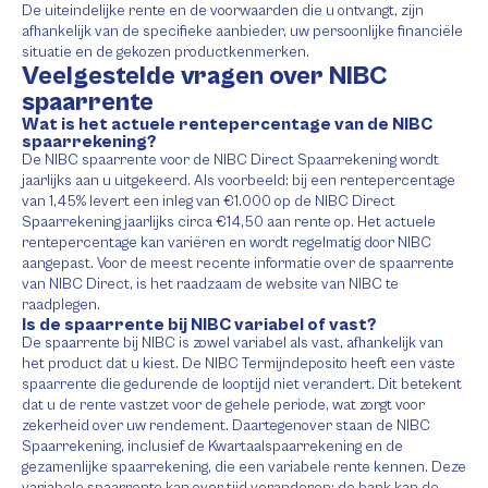
De uiteindelijke rente en de voorwaarden die u ontvangt, zijn
afhankelijk van de specifieke aanbieder, uw persoonlijke financiële
situatie en de gekozen productkenmerken.
Veelgestelde vragen over NIBC
spaarrente
Wat is het actuele rentepercentage van de NIBC
spaarrekening?
De NIBC spaarrente voor de NIBC Direct Spaarrekening wordt
jaarlijks aan u uitgekeerd. Als voorbeeld: bij een rentepercentage
van 1,45% levert een inleg van €1.000 op de NIBC Direct
Spaarrekening jaarlijks circa €14,50 aan rente op. Het actuele
rentepercentage kan variëren en wordt regelmatig door NIBC
aangepast. Voor de meest recente informatie over de spaarrente
van NIBC Direct, is het raadzaam de website van NIBC te
raadplegen.
Is de spaarrente bij NIBC variabel of vast?
De spaarrente bij NIBC is zowel variabel als vast, afhankelijk van
het product dat u kiest. De NIBC Termijndeposito heeft een vaste
spaarrente die gedurende de looptijd niet verandert. Dit betekent
dat u de rente vastzet voor de gehele periode, wat zorgt voor
zekerheid over uw rendement. Daartegenover staan de NIBC
Spaarrekening, inclusief de Kwartaalspaarrekening en de
gezamenlijke spaarrekening, die een variabele rente kennen. Deze