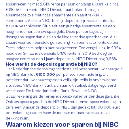
spaarrekening met 2,61% rente per jaar, ontvangt u jaarlijks circa
€130,50 aan rente. NIBC Direct staat bekend om zijn
spaardeposito’s met hoge spaarrentes en aantrekkelijk
rendement. Voor de NIBC Termijndeposito zijn vaste rentes tot
2,50%
beschikbaar. Dit biedt een gunstige spaarrente en een
hoog rendement op uw spaargeld. Deze percentages zijn
doorgaans hoger dan die van de Nederlandse grootbanken. Als u
spaart voor een eerste eigen woning, kan een vaste rente op een
Termijndeposito helpen met budgetteren. Ter vergelijking, in 2024
bood een 3-maands deposito 1,75% rente. In 2019 bedroeg de
hoogste rente op een 1-jaars deposito bij NIBC Direct nog 0,66%.
Hoe werkt de depositogarantie bij NIBC?
Het Nederlandse depositogarantiestelsel beschermt uw spaargeld
bij NIBC Bank tot
€100.000
per persoon per instelling. Dit
betekent dat uw spaartegoeden veilig zijn, zelfs in onverwachte
situaties. NIBC Bank houdt zich aan dit stelsel, dat gereguleerd
wordt door De Nederlandsche Bank. Zowel de NIBC
Spaarrekening als de Termijndeposito vallen onder deze garantie.
Ook uw spaartegoed op de NIBC Direct Internetspaarrekening en
zelfs een 3-maands deposito bij NIBC zijn gedekt tot 100.000 euro
per rekeninghouder. Voor de meeste mensen volstaat deze
dekking ruim.
Waarom kiezen voor sparen bij NIBC