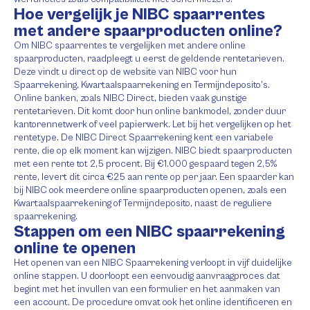
Hoe vergelijk je NIBC spaarrentes
met andere spaarproducten online?
Om NIBC spaarrentes te vergelijken met andere online
spaarproducten, raadpleegt u eerst de geldende rentetarieven.
Deze vindt u direct op de website van NIBC voor hun
Spaarrekening, Kwartaalspaarrekening en Termijndeposito’s.
Online banken, zoals NIBC Direct, bieden vaak gunstige
rentetarieven. Dit komt door hun online bankmodel, zonder duur
kantorennetwerk of veel papierwerk. Let bij het vergelijken op het
rentetype. De NIBC Direct Spaarrekening kent een variabele
rente, die op elk moment kan wijzigen. NIBC biedt spaarproducten
met een rente tot 2,5 procent. Bij €1.000 gespaard tegen 2,5%
rente, levert dit circa €25 aan rente op per jaar. Een spaarder kan
bij NIBC ook meerdere online spaarproducten openen, zoals een
Kwartaalspaarrekening of Termijndeposito, naast de reguliere
spaarrekening.
Stappen om een NIBC spaarrekening
online te openen
Het openen van een NIBC Spaarrekening verloopt in vijf duidelijke
online stappen. U doorloopt een eenvoudig aanvraagproces dat
begint met het invullen van een formulier en het aanmaken van
een account. De procedure omvat ook het online identificeren en