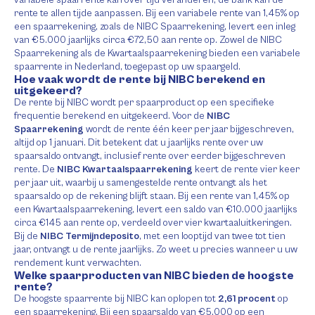
variabele spaarrente kan over tijd veranderen; de bank kan de
rente te allen tijde aanpassen. Bij een variabele rente van 1,45% op
een spaarrekening, zoals de NIBC Spaarrekening, levert een inleg
van €5.000 jaarlijks circa €72,50 aan rente op. Zowel de NIBC
Spaarrekening als de Kwartaalspaarrekening bieden een variabele
spaarrente in Nederland, toegepast op uw spaargeld.
Hoe vaak wordt de rente bij NIBC berekend en
uitgekeerd?
De rente bij NIBC wordt per spaarproduct op een specifieke
frequentie berekend en uitgekeerd. Voor de
NIBC
Spaarrekening
wordt de rente één keer per jaar bijgeschreven,
altijd op 1 januari. Dit betekent dat u jaarlijks rente over uw
spaarsaldo ontvangt, inclusief rente over eerder bijgeschreven
rente. De
NIBC Kwartaalspaarrekening
keert de rente vier keer
per jaar uit, waarbij u samengestelde rente ontvangt als het
spaarsaldo op de rekening blijft staan. Bij een rente van 1,45% op
een Kwartaalspaarrekening, levert een saldo van €10.000 jaarlijks
circa €145 aan rente op, verdeeld over vier kwartaaluitkeringen.
Bij de
NIBC Termijndeposito
, met een looptijd van twee tot tien
jaar, ontvangt u de rente jaarlijks. Zo weet u precies wanneer u uw
rendement kunt verwachten.
Welke spaarproducten van NIBC bieden de hoogste
rente?
De hoogste spaarrente bij NIBC kan oplopen tot
2,61 procent
op
een spaarrekening. Bij een spaarsaldo van €5.000 op een