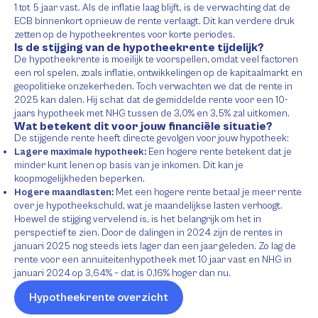
1 tot 5 jaar vast. Als de inflatie laag blijft, is de verwachting dat de
ECB binnenkort opnieuw de rente verlaagt. Dit kan verdere druk
zetten op de hypotheekrentes voor korte periodes.
Is de stijging van de hypotheekrente tijdelijk?
De hypotheekrente is moeilijk te voorspellen, omdat veel factoren
een rol spelen, zoals inflatie, ontwikkelingen op de kapitaalmarkt en
geopolitieke onzekerheden. Toch verwachten we dat de rente in
2025 kan dalen. Hij schat dat de gemiddelde rente voor een 10-
jaars hypotheek met NHG tussen de 3,0% en 3,5% zal uitkomen.
Wat betekent dit voor jouw financiële situatie?
De stijgende rente heeft directe gevolgen voor jouw hypotheek:
Lagere maximale hypotheek:
Een hogere rente betekent dat je
minder kunt lenen op basis van je inkomen. Dit kan je
koopmogelijkheden beperken.
Hogere maandlasten:
Met een hogere rente betaal je meer rente
over je hypotheekschuld, wat je maandelijkse lasten verhoogt.
Hoewel de stijging vervelend is, is het belangrijk om het in
perspectief te zien. Door de dalingen in 2024 zijn de rentes in
januari 2025 nog steeds iets lager dan een jaar geleden. Zo lag de
rente voor een annuïteitenhypotheek met 10 jaar vast en NHG in
januari 2024 op 3,64% – dat is 0,16% hoger dan nu.
Hypotheekrente overzicht