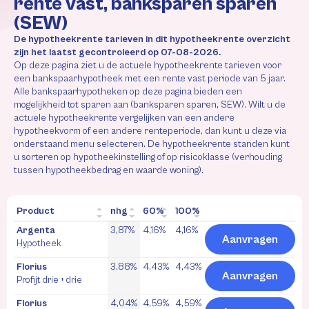
rente vast, banksparen sparen
(SEW)
De hypotheekrente tarieven in dit hypotheekrente overzicht
zijn het laatst gecontroleerd op 07-08-2026.
Op deze pagina ziet u de actuele hypotheekrente tarieven voor
een bankspaarhypotheek met een rente vast periode van 5 jaar.
Alle bankspaarhypotheken op deze pagina bieden een
mogelijkheid tot sparen aan (banksparen sparen, SEW). Wilt u de
actuele hypotheekrente vergelijken van een andere
hypotheekvorm of een andere renteperiode, dan kunt u deze via
onderstaand menu selecteren. De hypotheekrente standen kunt
u sorteren op hypotheekinstelling of op risicoklasse (verhouding
tussen hypotheekbedrag en waarde woning).
Product
nhg
60%
100%
Argenta
3,87%
4,16%
4,16%
Aanvragen
Hypotheek
Florius
3,88%
4,43%
4,43%
Aanvragen
Profijt drie + drie
Florius
4,04%
4,59%
4,59%