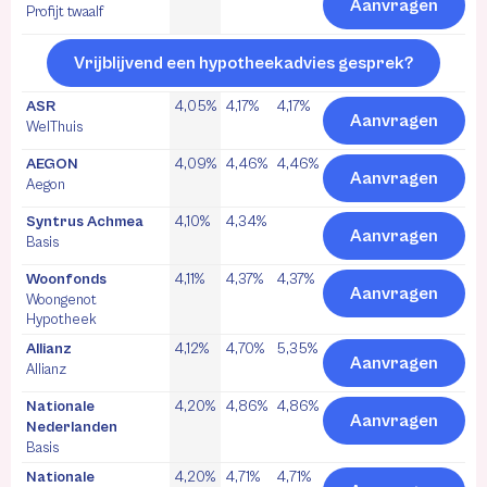
Aanvragen
Profijt twaalf
Vrijblijvend een hypotheekadvies gesprek?
ASR
4,05%
4,17%
4,17%
Aanvragen
WelThuis
AEGON
4,09%
4,46%
4,46%
Aanvragen
Aegon
Syntrus Achmea
4,10%
4,34%
Aanvragen
Basis
Woonfonds
4,11%
4,37%
4,37%
Aanvragen
Woongenot
Hypotheek
Allianz
4,12%
4,70%
5,35%
Aanvragen
Allianz
Nationale
4,20%
4,86%
4,86%
Aanvragen
Nederlanden
Basis
Nationale
4,20%
4,71%
4,71%