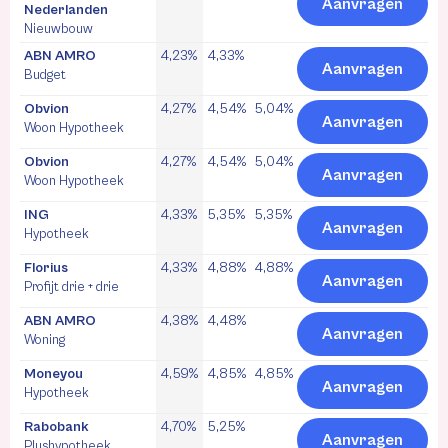
Aanvragen
Nederlanden
Nieuwbouw
ABN AMRO
4,23%
4,33%
Aanvragen
Budget
Obvion
4,27%
4,54%
5,04%
Aanvragen
Woon Hypotheek
Obvion
4,27%
4,54%
5,04%
Aanvragen
Woon Hypotheek
ING
4,33%
5,35%
5,35%
Aanvragen
Hypotheek
Florius
4,33%
4,88%
4,88%
Aanvragen
Profijt drie + drie
ABN AMRO
4,38%
4,48%
Aanvragen
Woning
Moneyou
4,59%
4,85%
4,85%
Aanvragen
Hypotheek
Rabobank
4,70%
5,25%
Aanvragen
Plushypotheek