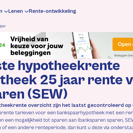
n
Lenen
Rente-ontwikkeling
jaar
te
aarrente
Leningrente
ste hypotheekrente
formatie
Informatie
heek 25 jaar rente v
rekenen
rekenen
Berekenen
aren (SEW)
gen
ntewijzigingen
Rentewijzigingen
theekrente overzicht zijn het laatst gecontroleerd o
krente tarieven voor een bankspaarhypotheek met een rente
n een mogelijkheid tot sparen aan (banksparen sparen, SEW
 of een andere renteperiode, dan kunt u deze via onderst