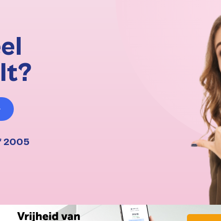
el
lt?
f 2005