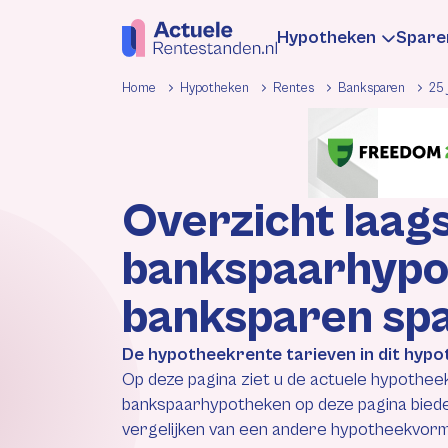
Hypotheken
Spare
Home
Hypotheken
Rentes
Banksparen
25 
Hypotheekren
Sp
Overzicht laag
Informatie
In
bankspaarhypot
Hypotheek be
Be
banksparen sp
Rentewijzigin
Re
De hypotheekrente tarieven in dit hypo
Op deze pagina ziet u de actuele hypothee
bankspaarhypotheken op deze pagina biede
vergelijken van een andere hypotheekvorm