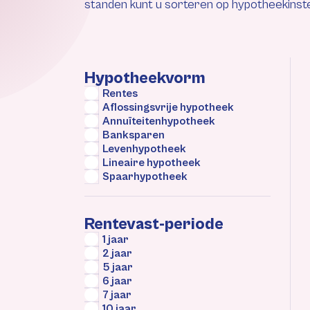
standen kunt u sorteren op hypotheekinste
Hypotheekvorm
Rentes
Aflossingsvrije hypotheek
Annuïteitenhypotheek
Banksparen
Levenhypotheek
Lineaire hypotheek
Spaarhypotheek
Rentevast-periode
1 jaar
2 jaar
5 jaar
6 jaar
7 jaar
10 jaar