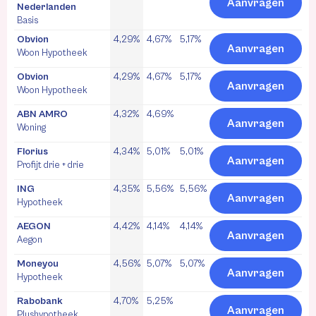
Aanvragen
Nederlanden
Basis
Obvion
4,29%
4,67%
5,17%
Aanvragen
Woon Hypotheek
Obvion
4,29%
4,67%
5,17%
Aanvragen
Woon Hypotheek
ABN AMRO
4,32%
4,69%
Aanvragen
Woning
Florius
4,34%
5,01%
5,01%
Aanvragen
Profijt drie + drie
ING
4,35%
5,56%
5,56%
Aanvragen
Hypotheek
AEGON
4,42%
4,14%
4,14%
Aanvragen
Aegon
Moneyou
4,56%
5,07%
5,07%
Aanvragen
Hypotheek
Rabobank
4,70%
5,25%
Aanvragen
Plushypotheek