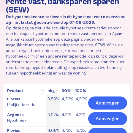
rente vast, banksparen sparen
(SEW)
De hypotheekrente tarieven in dit hypotheekrente overzicht
zijn het laatst gecontroleerd op 07-08-2026.
Op deze pagina ziet u de actuele hypotheekrente tarieven voor
een bankspaarhypotheek met een rente vast periode van 7 jaar.
Alle bankspaarhypotheken op deze pagina bieden een
mogelijkheid tot sparen aan (banksparen sparen, SEW). Wilt u de
actuele hypotheekrente vergelijken van een andere
hypotheekvorm of een andere renteperiode, dan kunt u deze via
onderstaand menu selecteren. De hypotheekrente standen kunt
u sorteren op hypotheekinstelling of op risicoklasse (verhouding
tussen hypotheekbedrag en waarde woning).
Product
nhg
60%
100%
Florius
3,89%
4,56%
4,56%
Aanvragen
Profijt drie + drie
Argenta
3,92%
4,21%
4,21%
Aanvragen
Hypotheek
Florius
4,05%
4,72%
4,72%