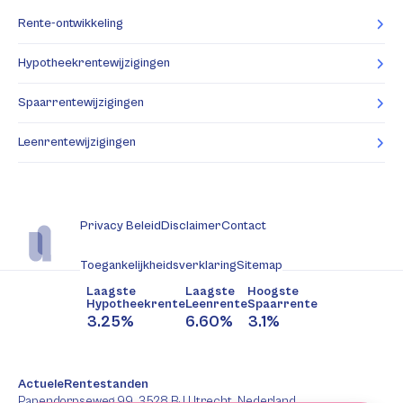
Rente-ontwikkeling
Hypotheekrentewijzigingen
Spaarrentewijzigingen
Leenrentewijzigingen
Privacy Beleid
Disclaimer
Contact
Toegankelijkheidsverklaring
Sitemap
Laagste
Laagste
Hoogste
Hypotheekrente
Leenrente
Spaarrente
3.25%
6.60%
3.1%
ActueleRentestanden
Papendorpseweg 99, 3528 BJ Utrecht, Nederland