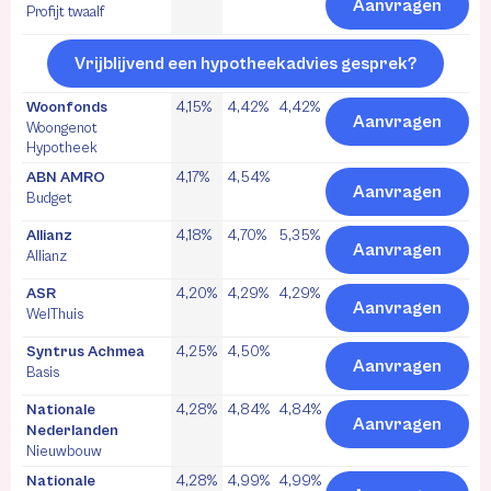
Aanvragen
Profijt twaalf
Vrijblijvend een hypotheekadvies gesprek?
Woonfonds
4,15%
4,42%
4,42%
Aanvragen
Woongenot
Hypotheek
ABN AMRO
4,17%
4,54%
Aanvragen
Budget
Allianz
4,18%
4,70%
5,35%
Aanvragen
Allianz
ASR
4,20%
4,29%
4,29%
Aanvragen
WelThuis
Syntrus Achmea
4,25%
4,50%
Aanvragen
Basis
Nationale
4,28%
4,84%
4,84%
Aanvragen
Nederlanden
Nieuwbouw
Nationale
4,28%
4,99%
4,99%