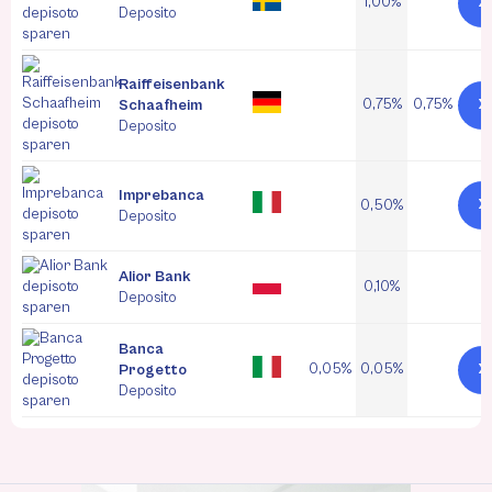
1,00%
Deposito
Raiffeisenbank
0,75%
0,75%
Schaafheim
Deposito
Imprebanca
0,50%
Deposito
Alior Bank
0,10%
Deposito
Banca
0,05%
0,05%
Progetto
Deposito