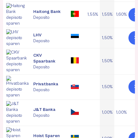
Haitong Bank
1,55%
1,55%
1,60%
Deposito
LHV
1,50%
Deposito
CKV
1,50%
Spaarbank
Deposito
Privatbanka
1,50%
Deposito
J&T Banka
1,00%
1,00%
Deposito
Hoist Sparen