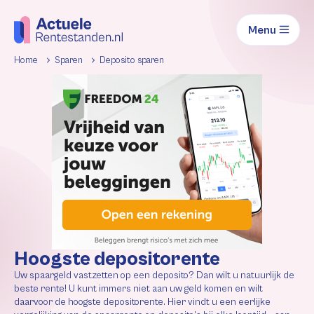
Menu
Home
Sparen
Deposito sparen
Hoogste depositorente
Uw spaargeld vastzetten op een deposito? Dan wilt u natuurlijk de
beste rente! U kunt immers niet aan uw geld komen en wilt
daarvoor de hoogste depositorente. Hier vindt u een eerlijke