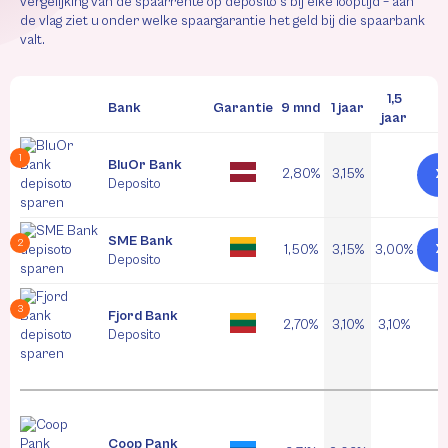
vergelijking van de spaarrente op deposito’s bij elke looptijd – aan
de vlag ziet u onder welke spaargarantie het geld bij die spaarbank
valt.
1,5
Bank
Garantie
9 mnd
1 jaar
jaar
BluOr Bank
2,80%
3,15%
Deposito
SME Bank
1,50%
3,15%
3,00%
Deposito
Fjord Bank
2,70%
3,10%
3,10%
Deposito
Coop Pank