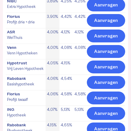
NIBC
3,89%
4,25%
4,25%
Aanvragen
Extra Hypotheek
Florius
3,90%
4,42%
4,42%
Aanvragen
Profijt drie + drie
ASR
4,00%
4,12%
4,12%
Aanvragen
WelThuis
Venn
4,00%
4,08%
4,08%
Aanvragen
Venn Hypotheken
Hypotrust
4,05%
4,15%
Aanvragen
Vrij Leven Hypotheek
Rabobank
4,06%
4,54%
Aanvragen
Basishypotheek
Florius
4,06%
4,58%
4,58%
Aanvragen
Profijt twaalf
ING
4,07%
5,13%
5,13%
Aanvragen
Hypotheek
Rabobank
4,15%
4,65%
Aanvragen
Plushypotheek