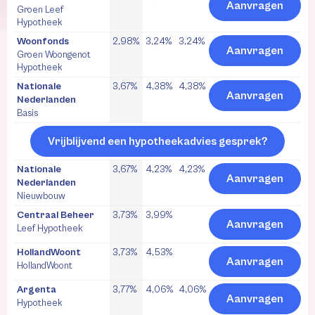
Aanvragen
Groen Leef
Hypotheek
Woonfonds
2,98%
3,24%
3,24%
Aanvragen
Groen Woongenot
Hypotheek
Nationale
3,67%
4,38%
4,38%
Aanvragen
Nederlanden
Basis
Vrijblijvend een hypotheekadvies gesprek?
Nationale
3,67%
4,23%
4,23%
Aanvragen
Nederlanden
Nieuwbouw
Centraal Beheer
3,73%
3,99%
Aanvragen
Leef Hypotheek
HollandWoont
3,73%
4,53%
Aanvragen
HollandWoont
Argenta
3,77%
4,06%
4,06%
Aanvragen
Hypotheek