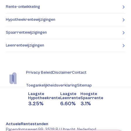
Rente-ontwikkeling
Hypotheekrentewijzigingen
Spaarrentewijzigingen
Leenrentewijzigingen
Privacy Beleid
Disclaimer
Contact
Toegankelijkheidsverklaring
Sitemap
Laagste
Laagste
Hoogste
Hypotheekrente
Leenrente
Spaarrente
3.25%
6.60%
3.1%
ActueleRentestanden
Papendorpseweg 99, 3528 BJ Utrecht, Nederland