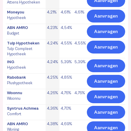
Aanvragen
Attens Hypotheken
Moneyou
4,21%
4,61%
4,61%
Aanvragen
Hypotheek
ABN AMRO
4,23%
4,54%
Aanvragen
Budget
Tulp Hypotheken
4,24%
4,55%
4,55%
Aanvragen
Tulp Compleet
Hypotheek
ING
4,24%
5,39%
5,39%
Aanvragen
Hypotheek
Rabobank
4,25%
4,85%
Aanvragen
Plushypotheek
Woonnu
4,26%
4,76%
4,76%
Aanvragen
Woonnu
Syntrus Achmea
4,36%
4,70%
Aanvragen
Comfort
ABN AMRO
4,38%
4,69%
Aanvragen
Woning