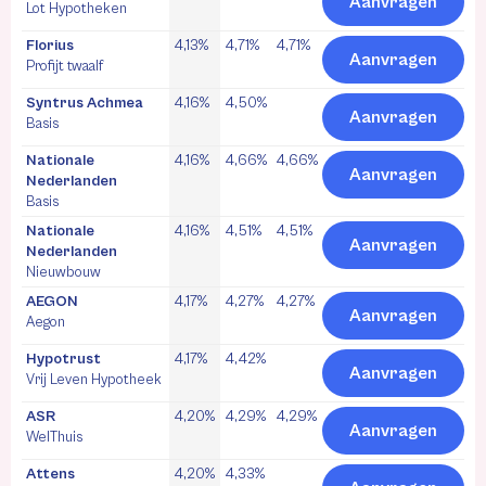
Aanvragen
Lot Hypotheken
Florius
4,13%
4,71%
4,71%
Aanvragen
Profijt twaalf
Syntrus Achmea
4,16%
4,50%
Aanvragen
Basis
Nationale
4,16%
4,66%
4,66%
Aanvragen
Nederlanden
Basis
Nationale
4,16%
4,51%
4,51%
Aanvragen
Nederlanden
Nieuwbouw
AEGON
4,17%
4,27%
4,27%
Aanvragen
Aegon
Hypotrust
4,17%
4,42%
Aanvragen
Vrij Leven Hypotheek
ASR
4,20%
4,29%
4,29%
Aanvragen
WelThuis
Attens
4,20%
4,33%