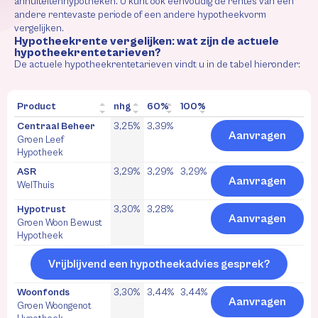
annuïteitenhypotheken. U kunt ook eenvoudig de rentes van een
andere rentevaste periode of een andere hypotheekvorm
vergelijken.
Hypotheekrente vergelijken: wat zijn de actuele
hypotheekrentetarieven?
De actuele hypotheekrentetarieven vindt u in de tabel hieronder:
Product
nhg
60%
100%
Centraal Beheer
3,25%
3,39%
Aanvragen
Groen Leef
Hypotheek
ASR
3,29%
3,29%
3,29%
Aanvragen
WelThuis
Hypotrust
3,30%
3,28%
Aanvragen
Groen Woon Bewust
Hypotheek
Vrijblijvend een hypotheekadvies gesprek?
Woonfonds
3,30%
3,44%
3,44%
Aanvragen
Groen Woongenot