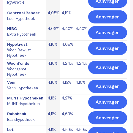
Aanvragen
IQWOON
Centraal Beheer
4,05%
4,19%
Aanvragen
Leef Hypotheek
NIBC
4,06%
4,40%
4,40%
Aanvragen
Extra Hypotheek
Hypotrust
4,10%
4,08%
Aanvragen
Woon Bewust
Hypotheek
Woonfonds
4,10%
4,24%
4,24%
Aanvragen
Woongenot
Hypotheek
Venn
4,10%
4,13%
4,15%
Aanvragen
Venn Hypotheken
MUNT Hypotheken
4,11%
4,27%
Aanvragen
MUNT Hypotheken
Rabobank
4,11%
4,63%
Aanvragen
Basishypotheek
Lot
4,11%
4,59%
4,59%