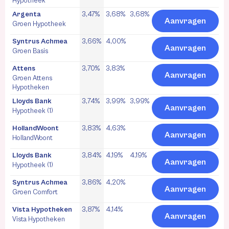
Hypotheek
Argenta
3,47%
3,68%
3,68%
Aanvragen
Groen Hypotheek
Syntrus Achmea
3,66%
4,00%
Aanvragen
Groen Basis
Attens
3,70%
3,83%
Aanvragen
Groen Attens
Hypotheken
Lloyds Bank
3,74%
3,99%
3,99%
Aanvragen
Hypotheek (1)
HollandWoont
3,83%
4,63%
Aanvragen
HollandWoont
Lloyds Bank
3,84%
4,19%
4,19%
Aanvragen
Hypotheek (1)
Syntrus Achmea
3,86%
4,20%
Aanvragen
Groen Comfort
Vista Hypotheken
3,87%
4,14%
Aanvragen
Vista Hypotheken