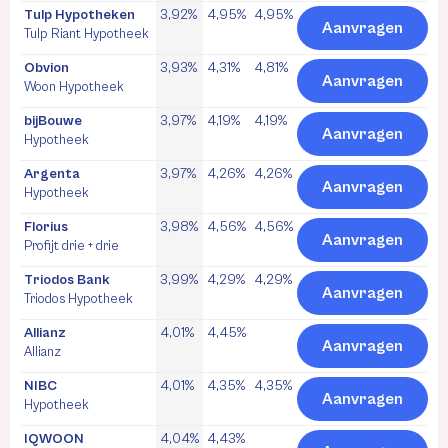
Tulp Hypotheken
3,92%
4,95%
4,95%
Aanvragen
Tulp Riant Hypotheek
Obvion
3,93%
4,31%
4,81%
Aanvragen
Woon Hypotheek
bijBouwe
3,97%
4,19%
4,19%
Aanvragen
Hypotheek
Argenta
3,97%
4,26%
4,26%
Aanvragen
Hypotheek
Florius
3,98%
4,56%
4,56%
Aanvragen
Profijt drie + drie
Triodos Bank
3,99%
4,29%
4,29%
Aanvragen
Triodos Hypotheek
Allianz
4,01%
4,45%
Aanvragen
Allianz
NIBC
4,01%
4,35%
4,35%
Aanvragen
Hypotheek
IQWOON
4,04%
4,43%